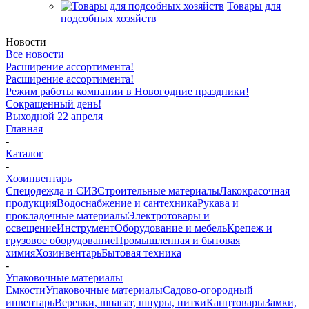
Товары для
подсобных хозяйств
Новости
Все новости
Расширение ассортимента!
Расширение ассортимента!
Режим работы компании в Новогодние праздники!
Сокращенный день!
Выходной 22 апреля
Главная
-
Каталог
-
Хозинвентарь
Спецодежда и СИЗ
Строительные материалы
Лакокрасочная
продукция
Водоснабжение и сантехника
Рукава и
прокладочные материалы
Электротовары и
освещение
Инструмент
Оборудование и мебель
Крепеж и
грузовое оборудование
Промышленная и бытовая
химия
Хозинвентарь
Бытовая техника
-
Упаковочные материалы
Емкости
Упаковочные материалы
Садово-огородный
инвентарь
Веревки, шпагат, шнуры, нитки
Канцтовары
Замки,