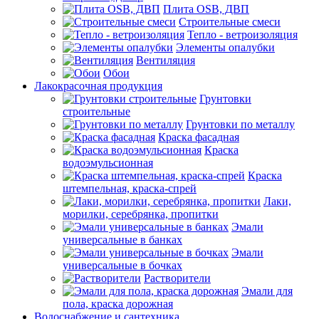
Плита OSB, ДВП
Строительные смеси
Тепло - ветроизоляция
Элементы опалубки
Вентиляция
Обои
Лакокрасочная продукция
Грунтовки
строительные
Грунтовки по металлу
Краска фасадная
Краска
водоэмульсионная
Краска
штемпельная, краска-спрей
Лаки,
морилки, серебрянка, пропитки
Эмали
универсальные в банках
Эмали
универсальные в бочках
Растворители
Эмали для
пола, краска дорожная
Водоснабжение и сантехника