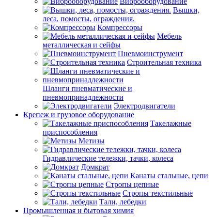
Виброоборудование
Вышки,
леса, помосты, ограждения.
Компрессоры
Мебель
металлическая и сейфы
Пневмоинструмент
Строительная техника
Шланги пневматические и
пневмопринадлежности
Электродвигатели
Крепеж и грузовое оборудование
Такелажные
приспособления
Метизы
Гидравлические тележки, тачки, колеса
Домкрат
Канаты стальные, цепи
Стропы цепные
Стропы текстильные
Тали, лебедки
Промышленная и бытовая химия