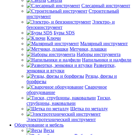
Сверла
Слесарный инструмент
Строительный
инструмент
Электро- и
бензоинструмент
Буры SDS
Ключи
Малярный инструмент
Метчики, плашки
Наборы инструмента
Напильники и надфили
Развертки,
зенковки и втулки
Резцы, фрезы и
борфрезы
Сварочное
оборудование
Тиски,
струбцины, наковальни
Щетка по металлу
Электротехнический инструмент
Оборудование и мебель
Весы