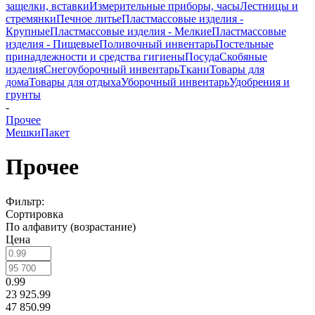
защелки, вставки
Измерительные приборы, часы
Лестницы и
стремянки
Печное литье
Пластмассовые изделия -
Крупные
Пластмассовые изделия - Мелкие
Пластмассовые
изделия - Пищевые
Поливочный инвентарь
Постельные
принадлежности и средства гигиены
Посуда
Скобяные
изделия
Снегоуборочный инвентарь
Ткани
Товары для
дома
Товары для отдыха
Уборочный инвентарь
Удобрения и
грунты
-
Прочее
Мешки
Пакет
Прочее
Фильтр:
Сортировка
По алфавиту (возрастание)
Цена
0.99
23 925.99
47 850.99