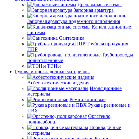
Дренажные системы
Запорная арматура
Запорная арматура подземного исполнения
Канализационные
системы
Сантехника
Трубная продукция
ППР
Трубопроводы
полиэтиленовые
ТЭНы
Рукава и прокладочные материалы
Асбестотехнические изделия
Изоляционные
материалы
Ремни клиновые
Рукава резиновые и
ПВХ
Оргстекло,
поликарбонат
Прокладочные
материалы
Резино-