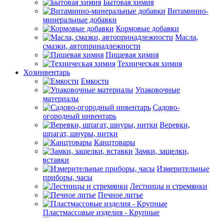
Бытовая химия
Витаминно-
минеральные добавки
Кормовые добавки
Масла,
смазки, автопринадлежности
Пищевая химия
Техническая химия
Хозинвентарь
Емкости
Упаковочные
материалы
Садово-
огородный инвентарь
Веревки,
шпагат, шнуры, нитки
Канцтовары
Замки, защелки,
вставки
Измерительные
приборы, часы
Лестницы и стремянки
Печное литье
Пластмассовые изделия - Крупные