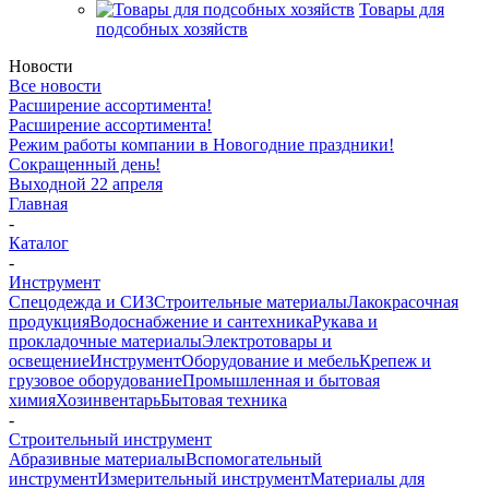
Товары для
подсобных хозяйств
Новости
Все новости
Расширение ассортимента!
Расширение ассортимента!
Режим работы компании в Новогодние праздники!
Сокращенный день!
Выходной 22 апреля
Главная
-
Каталог
-
Инструмент
Спецодежда и СИЗ
Строительные материалы
Лакокрасочная
продукция
Водоснабжение и сантехника
Рукава и
прокладочные материалы
Электротовары и
освещение
Инструмент
Оборудование и мебель
Крепеж и
грузовое оборудование
Промышленная и бытовая
химия
Хозинвентарь
Бытовая техника
-
Строительный инструмент
Абразивные материалы
Вспомогательный
инструмент
Измерительный инструмент
Материалы для