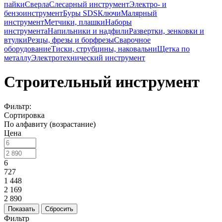
пайки
Сверла
Слесарный инструмент
Электро- и
бензоинструмент
Буры SDS
Ключи
Малярный
инструмент
Метчики, плашки
Наборы
инструмента
Напильники и надфили
Развертки, зенковки и
втулки
Резцы, фрезы и борфрезы
Сварочное
оборудование
Тиски, струбцины, наковальни
Щетка по
металлу
Электротехнический инструмент
Строительный инструмент
Фильтр:
Сортировка
По алфавиту (возрастание)
Цена
6
727
1 448
2 169
2 890
Показать
Сбросить
Фильтр