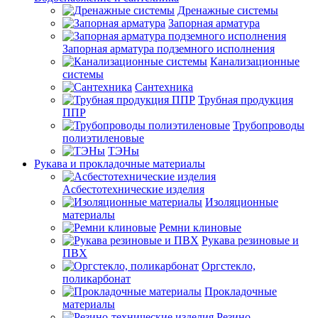
Дренажные системы
Запорная арматура
Запорная арматура подземного исполнения
Канализационные
системы
Сантехника
Трубная продукция
ППР
Трубопроводы
полиэтиленовые
ТЭНы
Рукава и прокладочные материалы
Асбестотехнические изделия
Изоляционные
материалы
Ремни клиновые
Рукава резиновые и
ПВХ
Оргстекло,
поликарбонат
Прокладочные
материалы
Резино-