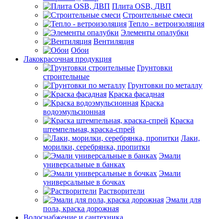
Плита OSB, ДВП
Строительные смеси
Тепло - ветроизоляция
Элементы опалубки
Вентиляция
Обои
Лакокрасочная продукция
Грунтовки
строительные
Грунтовки по металлу
Краска фасадная
Краска
водоэмульсионная
Краска
штемпельная, краска-спрей
Лаки,
морилки, серебрянка, пропитки
Эмали
универсальные в банках
Эмали
универсальные в бочках
Растворители
Эмали для
пола, краска дорожная
Водоснабжение и сантехника