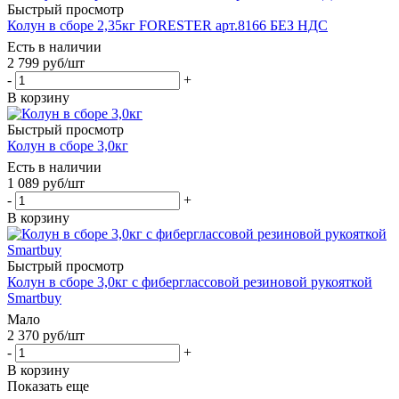
Быстрый просмотр
Колун в сборе 2,35кг FORESTER арт.8166 БЕЗ НДС
Есть в наличии
2 799
руб
/шт
-
+
В корзину
Быстрый просмотр
Колун в сборе 3,0кг
Есть в наличии
1 089
руб
/шт
-
+
В корзину
Быстрый просмотр
Колун в сборе 3,0кг с фиберглассовой резиновой рукояткой
Smartbuy
Мало
2 370
руб
/шт
-
+
В корзину
Показать еще