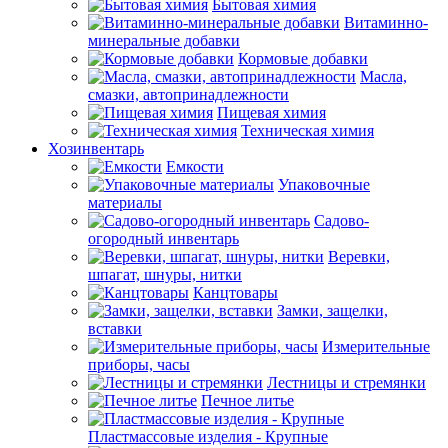
Бытовая химия
Витаминно-
минеральные добавки
Кормовые добавки
Масла,
смазки, автопринадлежности
Пищевая химия
Техническая химия
Хозинвентарь
Емкости
Упаковочные
материалы
Садово-
огородный инвентарь
Веревки,
шпагат, шнуры, нитки
Канцтовары
Замки, защелки,
вставки
Измерительные
приборы, часы
Лестницы и стремянки
Печное литье
Пластмассовые изделия - Крупные