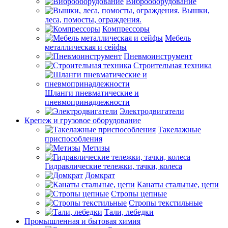
Виброоборудование
Вышки,
леса, помосты, ограждения.
Компрессоры
Мебель
металлическая и сейфы
Пневмоинструмент
Строительная техника
Шланги пневматические и
пневмопринадлежности
Электродвигатели
Крепеж и грузовое оборудование
Такелажные
приспособления
Метизы
Гидравлические тележки, тачки, колеса
Домкрат
Канаты стальные, цепи
Стропы цепные
Стропы текстильные
Тали, лебедки
Промышленная и бытовая химия