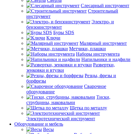
Сверла
Слесарный инструмент
Строительный
инструмент
Электро- и
бензоинструмент
Буры SDS
Ключи
Малярный инструмент
Метчики, плашки
Наборы инструмента
Напильники и надфили
Развертки,
зенковки и втулки
Резцы, фрезы и
борфрезы
Сварочное
оборудование
Тиски,
струбцины, наковальни
Щетка по металлу
Электротехнический инструмент
Оборудование и мебель
Весы