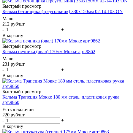
Быстрый просмотр
Кельма бетонщика (треугольник) 330х150мм 02-14-103 ON
Мало
212
руб
/шт
-
+
В корзину
Быстрый просмотр
Кельма печника (овал) 170мм Мокке арт.9862
Мало
231
руб
/шт
-
+
В корзину
Быстрый просмотр
Кельма Трапеция Moккe 180 мм сталь, пластиковая ручка
арт.9860
Есть в наличии
220
руб
/шт
-
+
В корзину