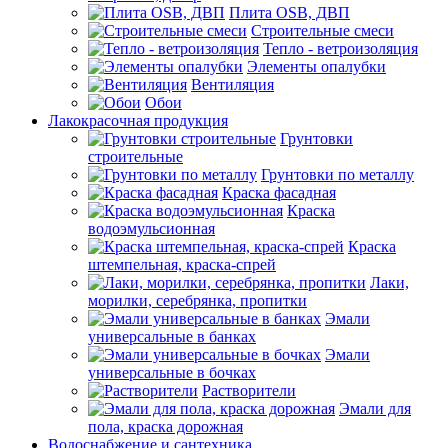
Плита OSB, ДВП
Строительные смеси
Тепло - ветроизоляция
Элементы опалубки
Вентиляция
Обои
Лакокрасочная продукция
Грунтовки
строительные
Грунтовки по металлу
Краска фасадная
Краска
водоэмульсионная
Краска
штемпельная, краска-спрей
Лаки,
морилки, серебрянка, пропитки
Эмали
универсальные в банках
Эмали
универсальные в бочках
Растворители
Эмали для
пола, краска дорожная
Водоснабжение и сантехника