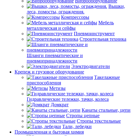
Виброоборудование
Вышки,
леса, помосты, ограждения.
Компрессоры
Мебель
металлическая и сейфы
Пневмоинструмент
Строительная техника
Шланги пневматические и
пневмопринадлежности
Электродвигатели
Крепеж и грузовое оборудование
Такелажные
приспособления
Метизы
Гидравлические тележки, тачки, колеса
Домкрат
Канаты стальные, цепи
Стропы цепные
Стропы текстильные
Тали, лебедки
Промышленная и бытовая химия