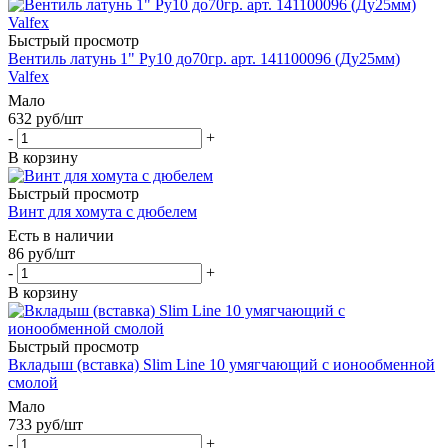
Быстрый просмотр
Вентиль латунь 1" Ру10 до70гр. арт. 141100096 (Ду25мм)
Valfex
Мало
632
руб
/шт
-
+
В корзину
Быстрый просмотр
Винт для хомута с дюбелем
Есть в наличии
86
руб
/шт
-
+
В корзину
Быстрый просмотр
Вкладыш (вставка) Slim Line 10 умягчающий с ионообменной
смолой
Мало
733
руб
/шт
-
+