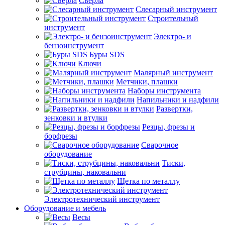
Сверла
Слесарный инструмент
Строительный
инструмент
Электро- и
бензоинструмент
Буры SDS
Ключи
Малярный инструмент
Метчики, плашки
Наборы инструмента
Напильники и надфили
Развертки,
зенковки и втулки
Резцы, фрезы и
борфрезы
Сварочное
оборудование
Тиски,
струбцины, наковальни
Щетка по металлу
Электротехнический инструмент
Оборудование и мебель
Весы