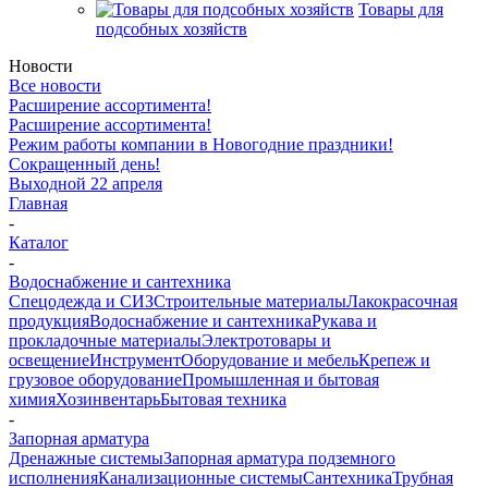
Товары для
подсобных хозяйств
Новости
Все новости
Расширение ассортимента!
Расширение ассортимента!
Режим работы компании в Новогодние праздники!
Сокращенный день!
Выходной 22 апреля
Главная
-
Каталог
-
Водоснабжение и сантехника
Спецодежда и СИЗ
Строительные материалы
Лакокрасочная
продукция
Водоснабжение и сантехника
Рукава и
прокладочные материалы
Электротовары и
освещение
Инструмент
Оборудование и мебель
Крепеж и
грузовое оборудование
Промышленная и бытовая
химия
Хозинвентарь
Бытовая техника
-
Запорная арматура
Дренажные системы
Запорная арматура подземного
исполнения
Канализационные системы
Сантехника
Трубная