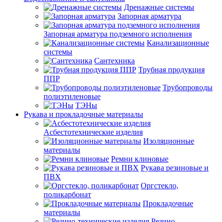
Дренажные системы
Запорная арматура
Запорная арматура подземного исполнения
Канализационные
системы
Сантехника
Трубная продукция
ППР
Трубопроводы
полиэтиленовые
ТЭНы
Рукава и прокладочные материалы
Асбестотехнические изделия
Изоляционные
материалы
Ремни клиновые
Рукава резиновые и
ПВХ
Оргстекло,
поликарбонат
Прокладочные
материалы
Резино-