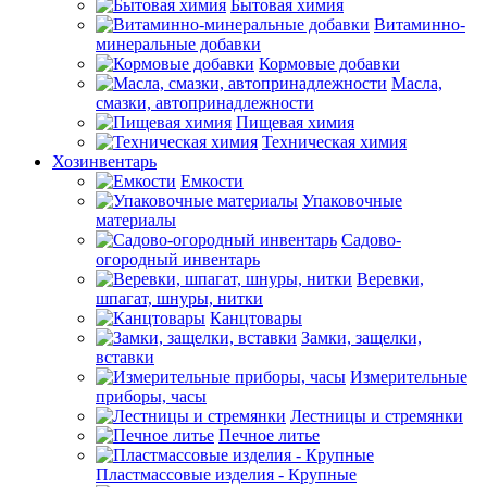
Бытовая химия
Витаминно-
минеральные добавки
Кормовые добавки
Масла,
смазки, автопринадлежности
Пищевая химия
Техническая химия
Хозинвентарь
Емкости
Упаковочные
материалы
Садово-
огородный инвентарь
Веревки,
шпагат, шнуры, нитки
Канцтовары
Замки, защелки,
вставки
Измерительные
приборы, часы
Лестницы и стремянки
Печное литье
Пластмассовые изделия - Крупные