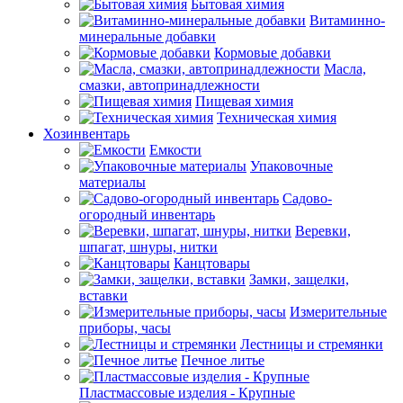
Бытовая химия
Витаминно-
минеральные добавки
Кормовые добавки
Масла,
смазки, автопринадлежности
Пищевая химия
Техническая химия
Хозинвентарь
Емкости
Упаковочные
материалы
Садово-
огородный инвентарь
Веревки,
шпагат, шнуры, нитки
Канцтовары
Замки, защелки,
вставки
Измерительные
приборы, часы
Лестницы и стремянки
Печное литье
Пластмассовые изделия - Крупные