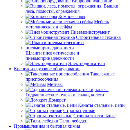
Виброоборудование
Вышки,
леса, помосты, ограждения.
Компрессоры
Мебель
металлическая и сейфы
Пневмоинструмент
Строительная техника
Шланги пневматические и
пневмопринадлежности
Электродвигатели
Крепеж и грузовое оборудование
Такелажные
приспособления
Метизы
Гидравлические тележки, тачки, колеса
Домкрат
Канаты стальные, цепи
Стропы цепные
Стропы текстильные
Тали, лебедки
Промышленная и бытовая химия