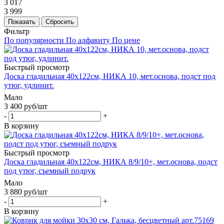
3 017
3 999
Показать
Сбросить
Фильтр
По популярности
По алфавиту
По цене
Быстрый просмотр
Доска гладильная 40х122см, НИКА 10, мет.основа, подст под
утюг, удлинит.
Мало
3 400
руб
/шт
-
+
В корзину
Быстрый просмотр
Доска гладильная 40х122см, НИКА 8/9/10+, мет.основа, подст
под утюг, съемный подрук
Мало
3 880
руб
/шт
-
+
В корзину