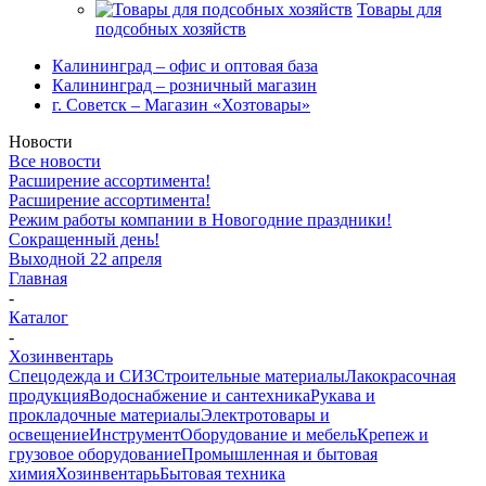
Товары для
подсобных хозяйств
Калининград – офис и оптовая база
Калининград – розничный магазин
г. Советск – Магазин «Хозтовары»
Новости
Все новости
Расширение ассортимента!
Расширение ассортимента!
Режим работы компании в Новогодние праздники!
Сокращенный день!
Выходной 22 апреля
Главная
-
Каталог
-
Хозинвентарь
Спецодежда и СИЗ
Строительные материалы
Лакокрасочная
продукция
Водоснабжение и сантехника
Рукава и
прокладочные материалы
Электротовары и
освещение
Инструмент
Оборудование и мебель
Крепеж и
грузовое оборудование
Промышленная и бытовая
химия
Хозинвентарь
Бытовая техника