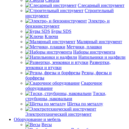
Сверла
Слесарный инструмент
Строительный
инструмент
Электро- и
бензоинструмент
Буры SDS
Ключи
Малярный инструмент
Метчики, плашки
Наборы инструмента
Напильники и надфили
Развертки,
зенковки и втулки
Резцы, фрезы и
борфрезы
Сварочное
оборудование
Тиски,
струбцины, наковальни
Щетка по металлу
Электротехнический инструмент
Оборудование и мебель
Весы