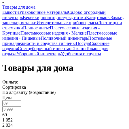
-
Товары для дома
Емкости
Упаковочные материалы
Садово-огородный
инвентарь
Веревки, шпагат, шнуры, нитки
Канцтовары
Замки,
защелки, вставки
Измерительные приборы, часы
Лестницы и
стремянки
Печное литье
Пластмассовые изделия -
Крупные
Пластмассовые изделия - Мелкие
Пластмассовые
изделия - Пищевые
Поливочный инвентарь
Постельные
принадлежности и средства гигиены
Посуда
Скобяные
изделия
Снегоуборочный инвентарь
Ткани
Товары для
отдыха
Уборочный инвентарь
Удобрения и грунты
Товары для дома
Фильтр:
Сортировка
По алфавиту (возрастание)
Цена
69
1 052
2 034