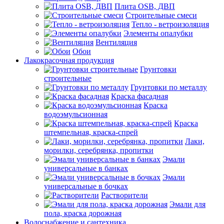
Плита OSB, ДВП
Строительные смеси
Тепло - ветроизоляция
Элементы опалубки
Вентиляция
Обои
Лакокрасочная продукция
Грунтовки
строительные
Грунтовки по металлу
Краска фасадная
Краска
водоэмульсионная
Краска
штемпельная, краска-спрей
Лаки,
морилки, серебрянка, пропитки
Эмали
универсальные в банках
Эмали
универсальные в бочках
Растворители
Эмали для
пола, краска дорожная
Водоснабжение и сантехника