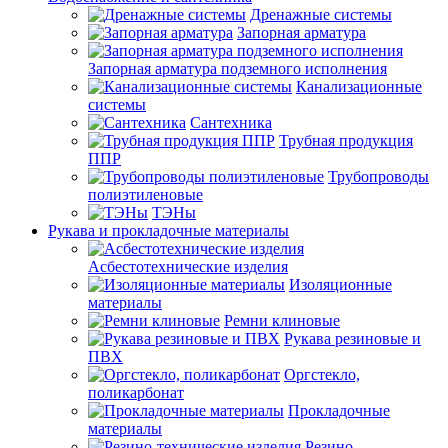
Дренажные системы
Запорная арматура
Запорная арматура подземного исполнения
Канализационные
системы
Сантехника
Трубная продукция
ППР
Трубопроводы
полиэтиленовые
ТЭНы
Рукава и прокладочные материалы
Асбестотехнические изделия
Изоляционные
материалы
Ремни клиновые
Рукава резиновые и
ПВХ
Оргстекло,
поликарбонат
Прокладочные
материалы
Резино-