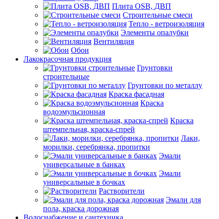
Плита OSB, ДВП
Строительные смеси
Тепло - ветроизоляция
Элементы опалубки
Вентиляция
Обои
Лакокрасочная продукция
Грунтовки
строительные
Грунтовки по металлу
Краска фасадная
Краска
водоэмульсионная
Краска
штемпельная, краска-спрей
Лаки,
морилки, серебрянка, пропитки
Эмали
универсальные в банках
Эмали
универсальные в бочках
Растворители
Эмали для
пола, краска дорожная
Водоснабжение и сантехника