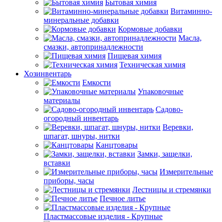
Бытовая химия
Витаминно-
минеральные добавки
Кормовые добавки
Масла,
смазки, автопринадлежности
Пищевая химия
Техническая химия
Хозинвентарь
Емкости
Упаковочные
материалы
Садово-
огородный инвентарь
Веревки,
шпагат, шнуры, нитки
Канцтовары
Замки, защелки,
вставки
Измерительные
приборы, часы
Лестницы и стремянки
Печное литье
Пластмассовые изделия - Крупные