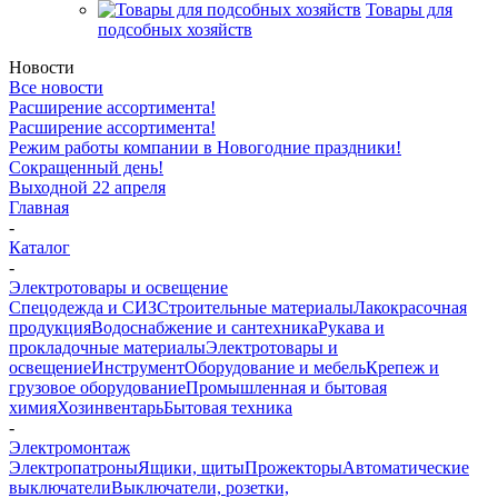
Товары для
подсобных хозяйств
Новости
Все новости
Расширение ассортимента!
Расширение ассортимента!
Режим работы компании в Новогодние праздники!
Сокращенный день!
Выходной 22 апреля
Главная
-
Каталог
-
Электротовары и освещение
Спецодежда и СИЗ
Строительные материалы
Лакокрасочная
продукция
Водоснабжение и сантехника
Рукава и
прокладочные материалы
Электротовары и
освещение
Инструмент
Оборудование и мебель
Крепеж и
грузовое оборудование
Промышленная и бытовая
химия
Хозинвентарь
Бытовая техника
-
Электромонтаж
Электропатроны
Ящики, щиты
Прожекторы
Автоматические
выключатели
Выключатели, розетки,