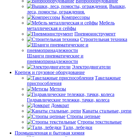
Виброоборудование
Вышки,
леса, помосты, ограждения.
Компрессоры
Мебель
металлическая и сейфы
Пневмоинструмент
Строительная техника
Шланги пневматические и
пневмопринадлежности
Электродвигатели
Крепеж и грузовое оборудование
Такелажные
приспособления
Метизы
Гидравлические тележки, тачки, колеса
Домкрат
Канаты стальные, цепи
Стропы цепные
Стропы текстильные
Тали, лебедки
Промышленная и бытовая химия