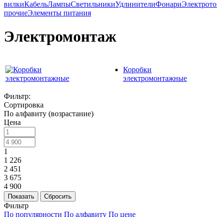
вилки
Кабель
Лампы
Светильники
Удлинители
Фонари
Электрот
прочие
Элементы питания
Электромонтаж
Коробки
электромонтажные
Фильтр:
Сортировка
По алфавиту (возрастание)
Цена
1
1 226
2 451
3 675
4 900
Показать
Сбросить
Фильтр
По популярности
По алфавиту
По цене