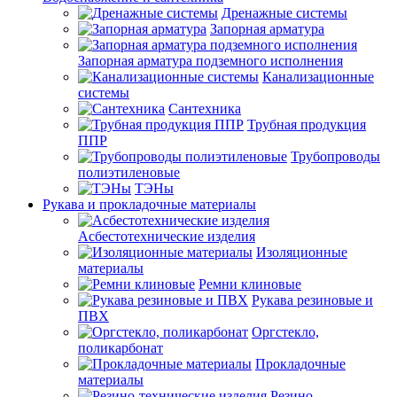
Дренажные системы
Запорная арматура
Запорная арматура подземного исполнения
Канализационные
системы
Сантехника
Трубная продукция
ППР
Трубопроводы
полиэтиленовые
ТЭНы
Рукава и прокладочные материалы
Асбестотехнические изделия
Изоляционные
материалы
Ремни клиновые
Рукава резиновые и
ПВХ
Оргстекло,
поликарбонат
Прокладочные
материалы
Резино-