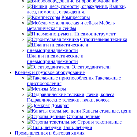
Виброоборудование
Вышки,
леса, помосты, ограждения.
Компрессоры
Мебель
металлическая и сейфы
Пневмоинструмент
Строительная техника
Шланги пневматические и
пневмопринадлежности
Электродвигатели
Крепеж и грузовое оборудование
Такелажные
приспособления
Метизы
Гидравлические тележки, тачки, колеса
Домкрат
Канаты стальные, цепи
Стропы цепные
Стропы текстильные
Тали, лебедки
Промышленная и бытовая химия