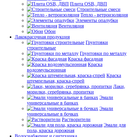
Плита OSB, ДВП
Строительные смеси
Тепло - ветроизоляция
Элементы опалубки
Вентиляция
Обои
Лакокрасочная продукция
Грунтовки
строительные
Грунтовки по металлу
Краска фасадная
Краска
водоэмульсионная
Краска
штемпельная, краска-спрей
Лаки,
морилки, серебрянка, пропитки
Эмали
универсальные в банках
Эмали
универсальные в бочках
Растворители
Эмали для
пола, краска дорожная
Водоснабжение и сантехника