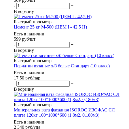
509
руб
/шт
-
+
В корзину
Быстрый просмотр
Цемент 25 кг М-500 (ЦЕМ I - 42,5 Н)
Есть в наличии
599
руб
/шт
-
+
В корзину
Быстрый просмотр
Перчатки вязаные х/б белые Стандарт (10 класс)
Есть в наличии
17.50
руб
/пар
-
+
В корзину
Быстрый просмотр
Минеральная вата фасадная ISOROC ИЗОФАС СЛ
плита 120кг 100*1000*600 (1,8м2, 0,180м3)
Есть в наличии
2 340
руб
/упа