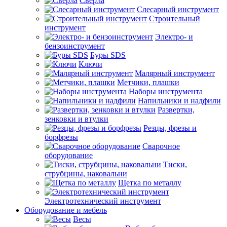
Сверла
Слесарный инструмент
Строительный
инструмент
Электро- и
бензоинструмент
Буры SDS
Ключи
Малярный инструмент
Метчики, плашки
Наборы инструмента
Напильники и надфили
Развертки,
зенковки и втулки
Резцы, фрезы и
борфрезы
Сварочное
оборудование
Тиски,
струбцины, наковальни
Щетка по металлу
Электротехнический инструмент
Оборудование и мебель
Весы