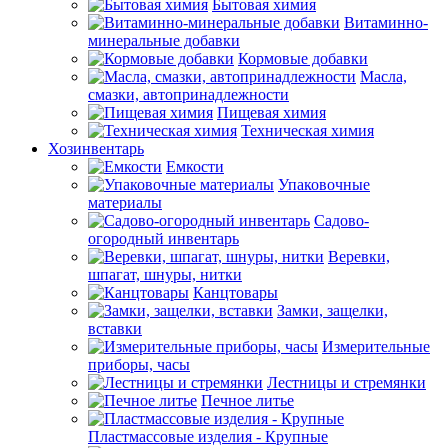
Бытовая химия
Витаминно-
минеральные добавки
Кормовые добавки
Масла,
смазки, автопринадлежности
Пищевая химия
Техническая химия
Хозинвентарь
Емкости
Упаковочные
материалы
Садово-
огородный инвентарь
Веревки,
шпагат, шнуры, нитки
Канцтовары
Замки, защелки,
вставки
Измерительные
приборы, часы
Лестницы и стремянки
Печное литье
Пластмассовые изделия - Крупные