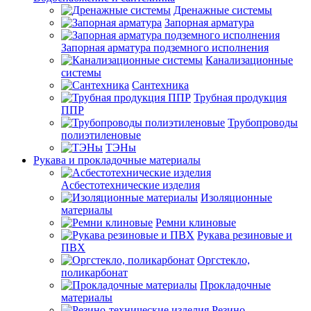
Дренажные системы
Запорная арматура
Запорная арматура подземного исполнения
Канализационные
системы
Сантехника
Трубная продукция
ППР
Трубопроводы
полиэтиленовые
ТЭНы
Рукава и прокладочные материалы
Асбестотехнические изделия
Изоляционные
материалы
Ремни клиновые
Рукава резиновые и
ПВХ
Оргстекло,
поликарбонат
Прокладочные
материалы
Резино-