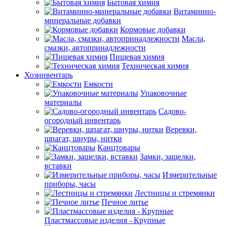
Бытовая химия
Витаминно-
минеральные добавки
Кормовые добавки
Масла,
смазки, автопринадлежности
Пищевая химия
Техническая химия
Хозинвентарь
Емкости
Упаковочные
материалы
Садово-
огородный инвентарь
Веревки,
шпагат, шнуры, нитки
Канцтовары
Замки, защелки,
вставки
Измерительные
приборы, часы
Лестницы и стремянки
Печное литье
Пластмассовые изделия - Крупные