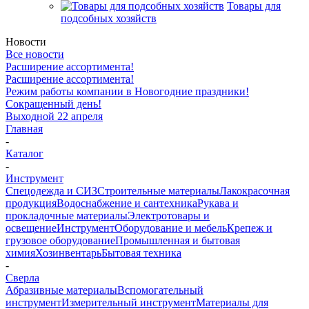
Товары для
подсобных хозяйств
Новости
Все новости
Расширение ассортимента!
Расширение ассортимента!
Режим работы компании в Новогодние праздники!
Сокращенный день!
Выходной 22 апреля
Главная
-
Каталог
-
Инструмент
Спецодежда и СИЗ
Строительные материалы
Лакокрасочная
продукция
Водоснабжение и сантехника
Рукава и
прокладочные материалы
Электротовары и
освещение
Инструмент
Оборудование и мебель
Крепеж и
грузовое оборудование
Промышленная и бытовая
химия
Хозинвентарь
Бытовая техника
-
Сверла
Абразивные материалы
Вспомогательный
инструмент
Измерительный инструмент
Материалы для