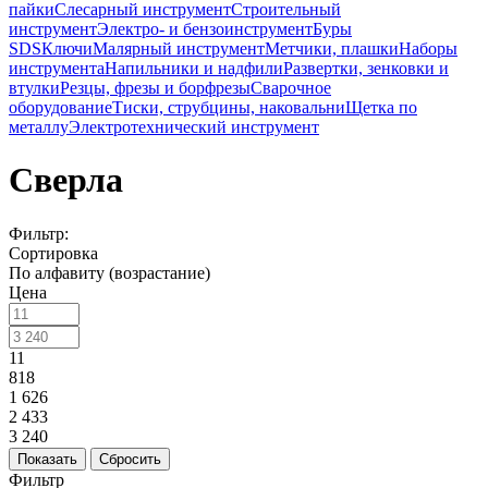
пайки
Слесарный инструмент
Строительный
инструмент
Электро- и бензоинструмент
Буры
SDS
Ключи
Малярный инструмент
Метчики, плашки
Наборы
инструмента
Напильники и надфили
Развертки, зенковки и
втулки
Резцы, фрезы и борфрезы
Сварочное
оборудование
Тиски, струбцины, наковальни
Щетка по
металлу
Электротехнический инструмент
Сверла
Фильтр:
Сортировка
По алфавиту (возрастание)
Цена
11
818
1 626
2 433
3 240
Показать
Сбросить
Фильтр