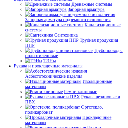
Дренажные системы
Запорная арматура
Запорная арматура подземного исполнения
Канализационные
системы
Сантехника
Трубная продукция
ППР
Трубопроводы
полиэтиленовые
ТЭНы
Рукава и прокладочные материалы
Асбестотехнические изделия
Изоляционные
материалы
Ремни клиновые
Рукава резиновые и
ПВХ
Оргстекло,
поликарбонат
Прокладочные
материалы
Резино-