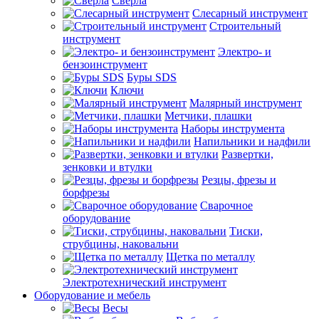
Сверла
Слесарный инструмент
Строительный
инструмент
Электро- и
бензоинструмент
Буры SDS
Ключи
Малярный инструмент
Метчики, плашки
Наборы инструмента
Напильники и надфили
Развертки,
зенковки и втулки
Резцы, фрезы и
борфрезы
Сварочное
оборудование
Тиски,
струбцины, наковальни
Щетка по металлу
Электротехнический инструмент
Оборудование и мебель
Весы