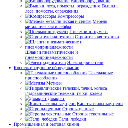
Виброоборудование
Вышки,
леса, помосты, ограждения.
Компрессоры
Мебель
металлическая и сейфы
Пневмоинструмент
Строительная техника
Шланги пневматические и
пневмопринадлежности
Электродвигатели
Крепеж и грузовое оборудование
Такелажные
приспособления
Метизы
Гидравлические тележки, тачки, колеса
Домкрат
Канаты стальные, цепи
Стропы цепные
Стропы текстильные
Тали, лебедки
Промышленная и бытовая химия