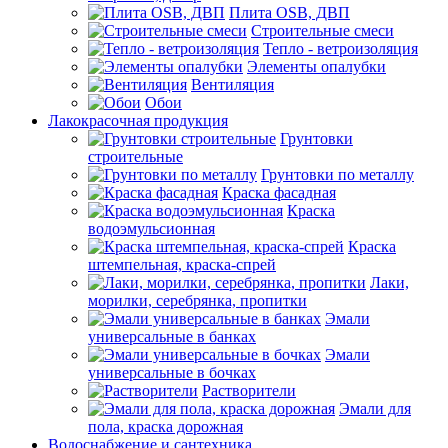
Плита OSB, ДВП
Строительные смеси
Тепло - ветроизоляция
Элементы опалубки
Вентиляция
Обои
Лакокрасочная продукция
Грунтовки
строительные
Грунтовки по металлу
Краска фасадная
Краска
водоэмульсионная
Краска
штемпельная, краска-спрей
Лаки,
морилки, серебрянка, пропитки
Эмали
универсальные в банках
Эмали
универсальные в бочках
Растворители
Эмали для
пола, краска дорожная
Водоснабжение и сантехника