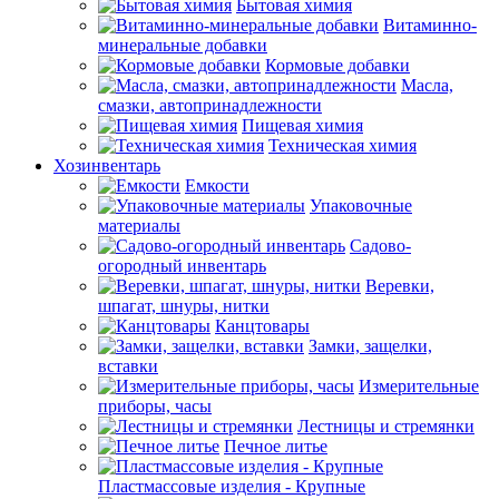
Бытовая химия
Витаминно-
минеральные добавки
Кормовые добавки
Масла,
смазки, автопринадлежности
Пищевая химия
Техническая химия
Хозинвентарь
Емкости
Упаковочные
материалы
Садово-
огородный инвентарь
Веревки,
шпагат, шнуры, нитки
Канцтовары
Замки, защелки,
вставки
Измерительные
приборы, часы
Лестницы и стремянки
Печное литье
Пластмассовые изделия - Крупные