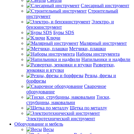
Сверла
Слесарный инструмент
Строительный
инструмент
Электро- и
бензоинструмент
Буры SDS
Ключи
Малярный инструмент
Метчики, плашки
Наборы инструмента
Напильники и надфили
Развертки,
зенковки и втулки
Резцы, фрезы и
борфрезы
Сварочное
оборудование
Тиски,
струбцины, наковальни
Щетка по металлу
Электротехнический инструмент
Оборудование и мебель
Весы