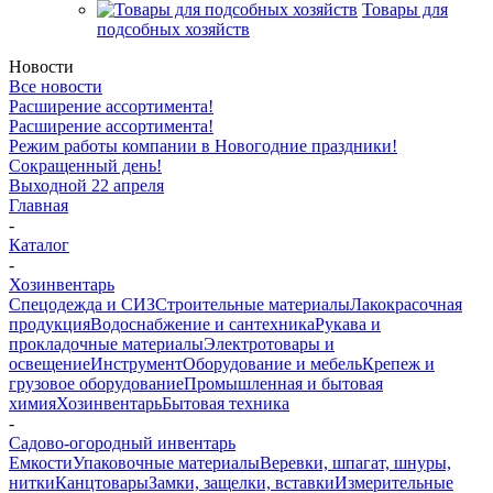
Товары для
подсобных хозяйств
Новости
Все новости
Расширение ассортимента!
Расширение ассортимента!
Режим работы компании в Новогодние праздники!
Сокращенный день!
Выходной 22 апреля
Главная
-
Каталог
-
Хозинвентарь
Спецодежда и СИЗ
Строительные материалы
Лакокрасочная
продукция
Водоснабжение и сантехника
Рукава и
прокладочные материалы
Электротовары и
освещение
Инструмент
Оборудование и мебель
Крепеж и
грузовое оборудование
Промышленная и бытовая
химия
Хозинвентарь
Бытовая техника
-
Садово-огородный инвентарь
Емкости
Упаковочные материалы
Веревки, шпагат, шнуры,
нитки
Канцтовары
Замки, защелки, вставки
Измерительные