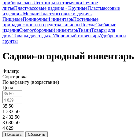
приборы, часы
Лестницы и стремянки
Печное
литье
Пластмассовые изделия - Крупные
Пластмассовые
изделия - Мелкие
Пластмассовые изделия -
Пищевые
Поливочный инвентарь
Постельные
принадлежности и средства гигиены
Посуда
Скобяные
изделия
Снегоуборочный инвентарь
Ткани
Товары для
дома
Товары для отдыха
Уборочный инвентарь
Удобрения и
грунты
Садово-огородный инвентарь
Фильтр:
Сортировка
По алфавиту (возрастание)
Цена
35.50
1 233.50
2 432.50
3 630.50
4 829
Показать
Сбросить