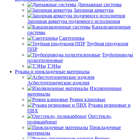
Дренажные системы
Запорная арматура
Запорная арматура подземного исполнения
Канализационные
системы
Сантехника
Трубная продукция
ППР
Трубопроводы
полиэтиленовые
ТЭНы
Рукава и прокладочные материалы
Асбестотехнические изделия
Изоляционные
материалы
Ремни клиновые
Рукава резиновые и
ПВХ
Оргстекло,
поликарбонат
Прокладочные
материалы
Резино-