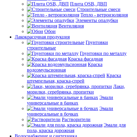
Плита OSB, ДВП
Строительные смеси
Тепло - ветроизоляция
Элементы опалубки
Вентиляция
Обои
Лакокрасочная продукция
Грунтовки
строительные
Грунтовки по металлу
Краска фасадная
Краска
водоэмульсионная
Краска
штемпельная, краска-спрей
Лаки,
морилки, серебрянка, пропитки
Эмали
универсальные в банках
Эмали
универсальные в бочках
Растворители
Эмали для
пола, краска дорожная
Водоснабжение и сантехника