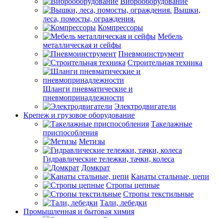
Виброоборудование
Вышки,
леса, помосты, ограждения.
Компрессоры
Мебель
металлическая и сейфы
Пневмоинструмент
Строительная техника
Шланги пневматические и
пневмопринадлежности
Электродвигатели
Крепеж и грузовое оборудование
Такелажные
приспособления
Метизы
Гидравлические тележки, тачки, колеса
Домкрат
Канаты стальные, цепи
Стропы цепные
Стропы текстильные
Тали, лебедки
Промышленная и бытовая химия