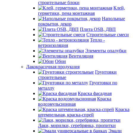
строительные блоки
Клей,
герметики, пена монтажная
Напольные
покрытия, декор
Плита OSB, ДВП
Строительные смеси
Тепло -
ветроизоляция
Элементы опалубки
Вентиляция
Обои
Лакокрасочная продукция
Грунтовки
строительные
Грунтовки по
металлу
Краска фасадная
Краска
водоэмульсионная
Краска
штемпельная, краска-спрей
Лаки, морилки, серебрянка, пропитки
Эмали