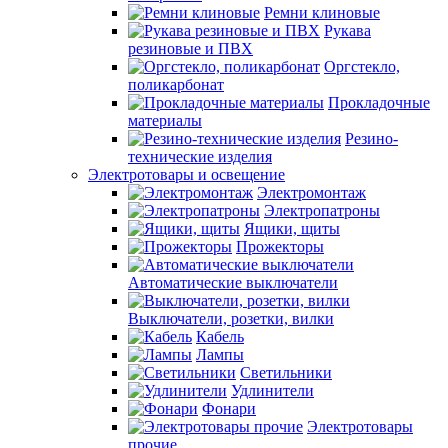
Ремни клиновые
Рукава
резиновые и ПВХ
Оргстекло,
поликарбонат
Прокладочные
материалы
Резино-
технические изделия
Электротовары и освещение
Электромонтаж
Электропатроны
Ящики, щиты
Прожекторы
Автоматические выключатели
Выключатели, розетки, вилки
Кабель
Лампы
Светильники
Удлинители
Фонари
Электротовары
прочие