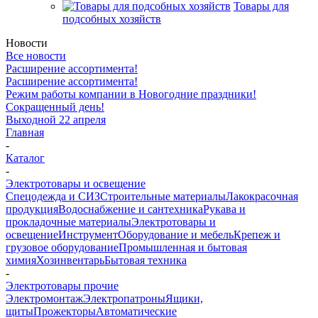
Товары для
подсобных хозяйств
Новости
Все новости
Расширение ассортимента!
Расширение ассортимента!
Режим работы компании в Новогодние праздники!
Сокращенный день!
Выходной 22 апреля
Главная
-
Каталог
-
Электротовары и освещение
Спецодежда и СИЗ
Строительные материалы
Лакокрасочная
продукция
Водоснабжение и сантехника
Рукава и
прокладочные материалы
Электротовары и
освещение
Инструмент
Оборудование и мебель
Крепеж и
грузовое оборудование
Промышленная и бытовая
химия
Хозинвентарь
Бытовая техника
-
Электротовары прочие
Электромонтаж
Электропатроны
Ящики,
щиты
Прожекторы
Автоматические