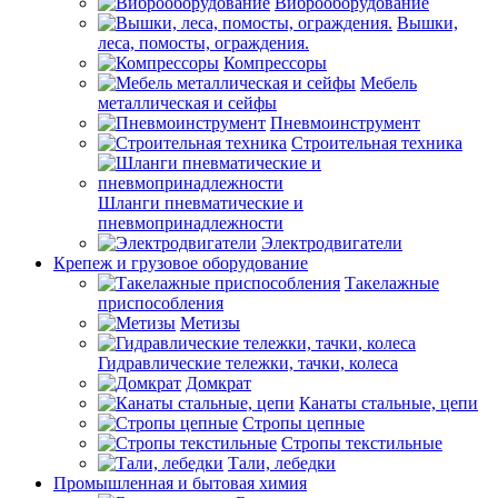
Виброоборудование
Вышки,
леса, помосты, ограждения.
Компрессоры
Мебель
металлическая и сейфы
Пневмоинструмент
Строительная техника
Шланги пневматические и
пневмопринадлежности
Электродвигатели
Крепеж и грузовое оборудование
Такелажные
приспособления
Метизы
Гидравлические тележки, тачки, колеса
Домкрат
Канаты стальные, цепи
Стропы цепные
Стропы текстильные
Тали, лебедки
Промышленная и бытовая химия