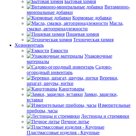
Бытовая химия
Витаминно-
минеральные добавки
Кормовые добавки
Масла,
смазки, автопринадлежности
Пищевая химия
Техническая химия
Хозинвентарь
Емкости
Упаковочные
материалы
Садово-
огородный инвентарь
Веревки,
шпагат, шнуры, нитки
Канцтовары
Замки, защелки,
вставки
Измерительные
приборы, часы
Лестницы и стремянки
Печное литье
Пластмассовые изделия - Крупные