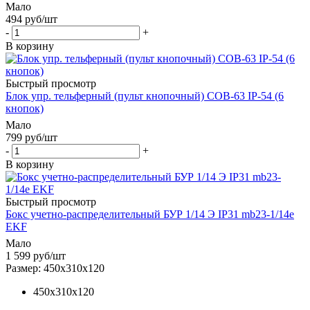
Мало
494
руб
/шт
-
+
В корзину
Быстрый просмотр
Блок упр. тельферный (пульт кнопочный) COB-63 IP-54 (6
кнопок)
Мало
799
руб
/шт
-
+
В корзину
Быстрый просмотр
Бокс учетно-распределительный БУР 1/14 Э IP31 mb23-1/14е
EKF
Мало
1 599
руб
/шт
Размер: 450х310х120
450х310х120