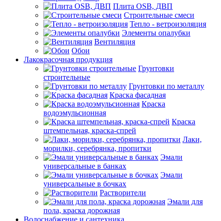
Плита OSB, ДВП
Строительные смеси
Тепло - ветроизоляция
Элементы опалубки
Вентиляция
Обои
Лакокрасочная продукция
Грунтовки
строительные
Грунтовки по металлу
Краска фасадная
Краска
водоэмульсионная
Краска
штемпельная, краска-спрей
Лаки,
морилки, серебрянка, пропитки
Эмали
универсальные в банках
Эмали
универсальные в бочках
Растворители
Эмали для
пола, краска дорожная
Водоснабжение и сантехника