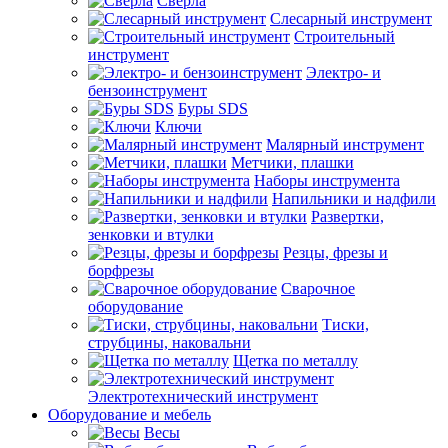
Сверла
Слесарный инструмент
Строительный
инструмент
Электро- и
бензоинструмент
Буры SDS
Ключи
Малярный инструмент
Метчики, плашки
Наборы инструмента
Напильники и надфили
Развертки,
зенковки и втулки
Резцы, фрезы и
борфрезы
Сварочное
оборудование
Тиски,
струбцины, наковальни
Щетка по металлу
Электротехнический инструмент
Оборудование и мебель
Весы