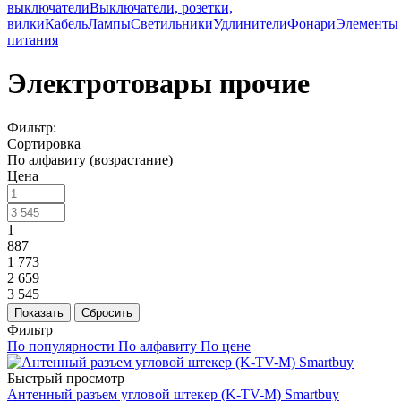
выключатели
Выключатели, розетки,
вилки
Кабель
Лампы
Светильники
Удлинители
Фонари
Элементы
питания
Электротовары прочие
Фильтр:
Сортировка
По алфавиту (возрастание)
Цена
1
887
1 773
2 659
3 545
Показать
Сбросить
Фильтр
По популярности
По алфавиту
По цене
Быстрый просмотр
Антенный разъем угловой штекер (K-TV-M) Smartbuy