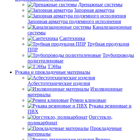
Дренажные системы
Запорная арматура
Запорная арматура подземного исполнения
Канализационные
системы
Сантехника
Трубная продукция
ППР
Трубопроводы
полиэтиленовые
ТЭНы
Рукава и прокладочные материалы
Асбестотехнические изделия
Изоляционные
материалы
Ремни клиновые
Рукава резиновые и
ПВХ
Оргстекло,
поликарбонат
Прокладочные
материалы
Резино-