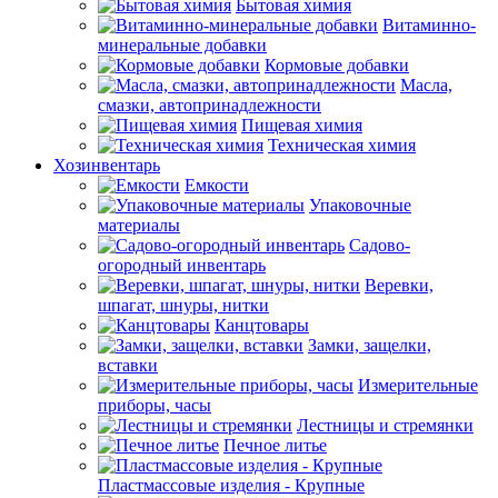
Бытовая химия
Витаминно-
минеральные добавки
Кормовые добавки
Масла,
смазки, автопринадлежности
Пищевая химия
Техническая химия
Хозинвентарь
Емкости
Упаковочные
материалы
Садово-
огородный инвентарь
Веревки,
шпагат, шнуры, нитки
Канцтовары
Замки, защелки,
вставки
Измерительные
приборы, часы
Лестницы и стремянки
Печное литье
Пластмассовые изделия - Крупные