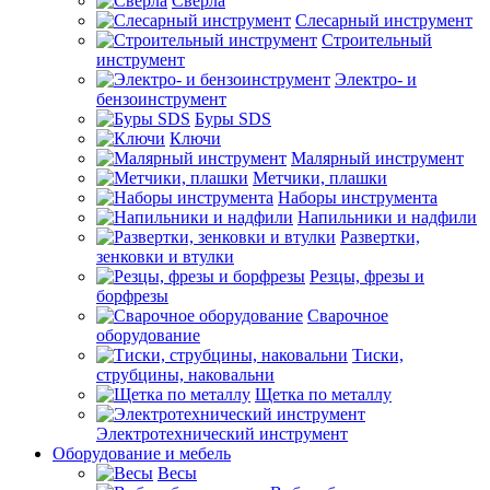
Сверла
Слесарный инструмент
Строительный
инструмент
Электро- и
бензоинструмент
Буры SDS
Ключи
Малярный инструмент
Метчики, плашки
Наборы инструмента
Напильники и надфили
Развертки,
зенковки и втулки
Резцы, фрезы и
борфрезы
Сварочное
оборудование
Тиски,
струбцины, наковальни
Щетка по металлу
Электротехнический инструмент
Оборудование и мебель
Весы