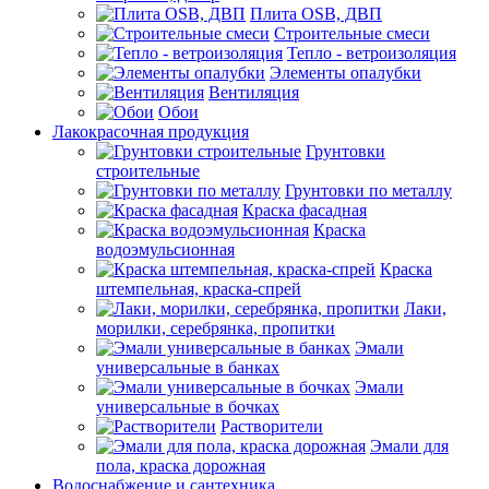
Плита OSB, ДВП
Строительные смеси
Тепло - ветроизоляция
Элементы опалубки
Вентиляция
Обои
Лакокрасочная продукция
Грунтовки
строительные
Грунтовки по металлу
Краска фасадная
Краска
водоэмульсионная
Краска
штемпельная, краска-спрей
Лаки,
морилки, серебрянка, пропитки
Эмали
универсальные в банках
Эмали
универсальные в бочках
Растворители
Эмали для
пола, краска дорожная
Водоснабжение и сантехника