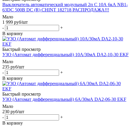
Выключатель автоматический модульный 2п C 10А 6кА NB1-
63DC 500В DC (R) CHINT 182718 РАСПРОДАЖА!!!
Мало
1 999
руб
/шт
-
+
В корзину
Быстрый просмотр
УЗО (Автомат дифференциальный) 10А/30мА DA2-10-30 EKF
Мало
235
руб
/шт
-
+
В корзину
Быстрый просмотр
УЗО (Автомат дифференциальный) 6А/30мА DA2-06-30 EKF
Мало
230
руб
/шт
-
+
В корзину