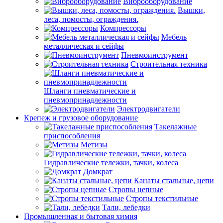
Виброоборудование
Вышки,
леса, помосты, ограждения.
Компрессоры
Мебель
металлическая и сейфы
Пневмоинструмент
Строительная техника
Шланги пневматические и
пневмопринадлежности
Электродвигатели
Крепеж и грузовое оборудование
Такелажные
приспособления
Метизы
Гидравлические тележки, тачки, колеса
Домкрат
Канаты стальные, цепи
Стропы цепные
Стропы текстильные
Тали, лебедки
Промышленная и бытовая химия