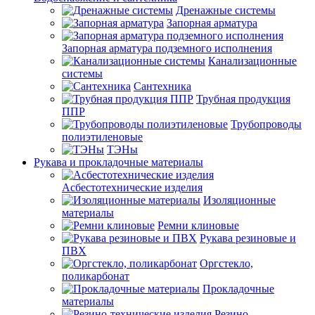
Дренажные системы
Запорная арматура
Запорная арматура подземного исполнения
Канализационные
системы
Сантехника
Трубная продукция
ППР
Трубопроводы
полиэтиленовые
ТЭНы
Рукава и прокладочные материалы
Асбестотехнические изделия
Изоляционные
материалы
Ремни клиновые
Рукава резиновые и
ПВХ
Оргстекло,
поликарбонат
Прокладочные
материалы
Резино-