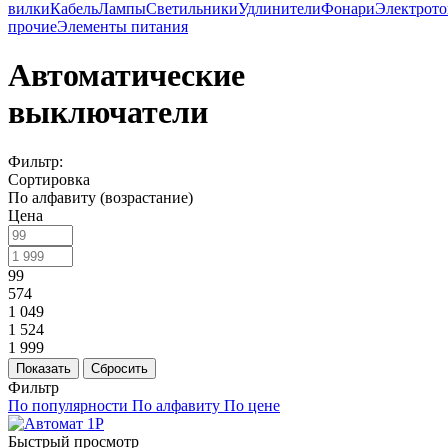
вилки
Кабель
Лампы
Светильники
Удлинители
Фонари
Электрот
прочие
Элементы питания
Автоматические
выключатели
Фильтр:
Сортировка
По алфавиту (возрастание)
Цена
99
574
1 049
1 524
1 999
Показать
Сбросить
Фильтр
По популярности
По алфавиту
По цене
Быстрый просмотр