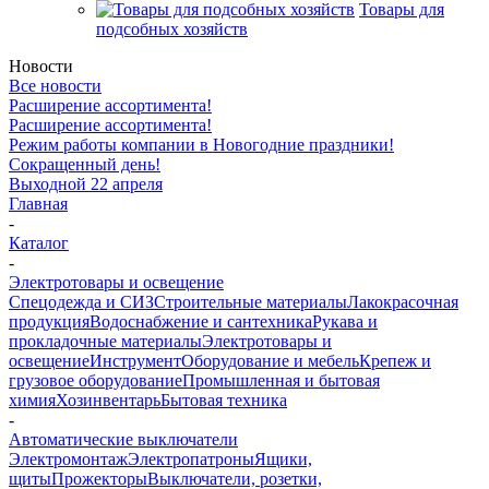
Товары для
подсобных хозяйств
Новости
Все новости
Расширение ассортимента!
Расширение ассортимента!
Режим работы компании в Новогодние праздники!
Сокращенный день!
Выходной 22 апреля
Главная
-
Каталог
-
Электротовары и освещение
Спецодежда и СИЗ
Строительные материалы
Лакокрасочная
продукция
Водоснабжение и сантехника
Рукава и
прокладочные материалы
Электротовары и
освещение
Инструмент
Оборудование и мебель
Крепеж и
грузовое оборудование
Промышленная и бытовая
химия
Хозинвентарь
Бытовая техника
-
Автоматические выключатели
Электромонтаж
Электропатроны
Ящики,
щиты
Прожекторы
Выключатели, розетки,