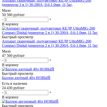
Аппарат сварочный, полуавтомат КЕДР UltraMIG-200
(инвертор 3 в 1) 30-200А, 0.6-1.0мм, 11,5кг,
Мало
50 560
руб
/шт
-
+
В корзину
Быстрый просмотр
Аппарат сварочный, полуавтомат КЕДР UltraMIG-200
Compact Digital (инвертор 2 в 1) 30-200А, 0.6-1.0мм, 11,5кг
Мало
47 560
руб
/шт
-
+
В корзину
Быстрый просмотр
Баллон азотный 40л НОВЫЙ
Есть в наличии
24 430
руб
/шт
-
+
В корзину
Быстрый просмотр