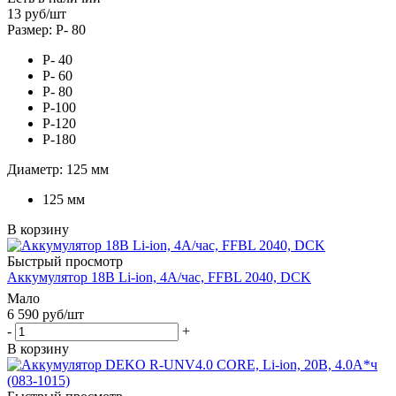
13
руб
/шт
Размер: Р- 80
Р- 40
Р- 60
Р- 80
Р-100
Р-120
Р-180
Диаметр: 125 мм
125 мм
В корзину
Быстрый просмотр
Аккумулятор 18В Li-ion, 4А/час, FFBL 2040, DCK
Мало
6 590
руб
/шт
-
+
В корзину