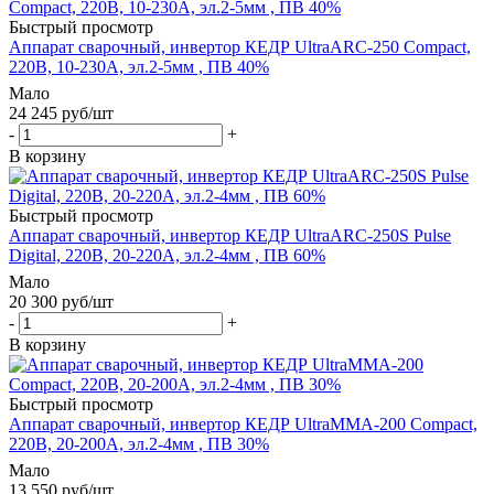
Быстрый просмотр
Аппарат сварочный, инвертор КЕДР UltraARC-250 Compact,
220В, 10-230A, эл.2-5мм , ПВ 40%
Мало
24 245
руб
/шт
-
+
В корзину
Быстрый просмотр
Аппарат сварочный, инвертор КЕДР UltraARC-250S Pulse
Digital, 220В, 20-220A, эл.2-4мм , ПВ 60%
Мало
20 300
руб
/шт
-
+
В корзину
Быстрый просмотр
Аппарат сварочный, инвертор КЕДР UltraMMA-200 Compact,
220В, 20-200A, эл.2-4мм , ПВ 30%
Мало
13 550
руб
/шт