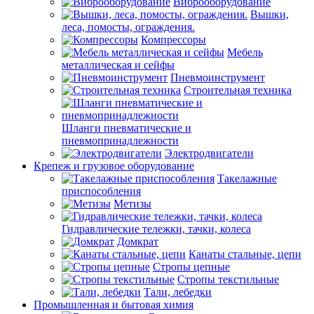
Виброоборудование
Вышки,
леса, помосты, ограждения.
Компрессоры
Мебель
металлическая и сейфы
Пневмоинструмент
Строительная техника
Шланги пневматические и
пневмопринадлежности
Электродвигатели
Крепеж и грузовое оборудование
Такелажные
приспособления
Метизы
Гидравлические тележки, тачки, колеса
Домкрат
Канаты стальные, цепи
Стропы цепные
Стропы текстильные
Тали, лебедки
Промышленная и бытовая химия