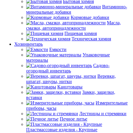
Бытовая химия
Витаминно-
минеральные добавки
Кормовые добавки
Масла,
смазки, автопринадлежности
Пищевая химия
Техническая химия
Хозинвентарь
Емкости
Упаковочные
материалы
Садово-
огородный инвентарь
Веревки,
шпагат, шнуры, нитки
Канцтовары
Замки, защелки,
вставки
Измерительные
приборы, часы
Лестницы и стремянки
Печное литье
Пластмассовые изделия - Крупные