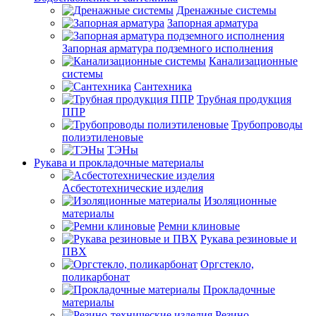
Дренажные системы
Запорная арматура
Запорная арматура подземного исполнения
Канализационные
системы
Сантехника
Трубная продукция
ППР
Трубопроводы
полиэтиленовые
ТЭНы
Рукава и прокладочные материалы
Асбестотехнические изделия
Изоляционные
материалы
Ремни клиновые
Рукава резиновые и
ПВХ
Оргстекло,
поликарбонат
Прокладочные
материалы
Резино-