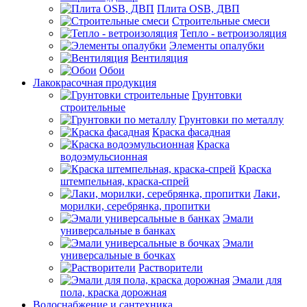
Плита OSB, ДВП
Строительные смеси
Тепло - ветроизоляция
Элементы опалубки
Вентиляция
Обои
Лакокрасочная продукция
Грунтовки
строительные
Грунтовки по металлу
Краска фасадная
Краска
водоэмульсионная
Краска
штемпельная, краска-спрей
Лаки,
морилки, серебрянка, пропитки
Эмали
универсальные в банках
Эмали
универсальные в бочках
Растворители
Эмали для
пола, краска дорожная
Водоснабжение и сантехника