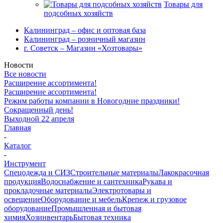
Товары для
подсобных хозяйств
Калининград – офис и оптовая база
Калининград – розничный магазин
г. Советск – Магазин «Хозтовары»
Новости
Все новости
Расширение ассортимента!
Расширение ассортимента!
Режим работы компании в Новогодние праздники!
Сокращенный день!
Выходной 22 апреля
Главная
-
Каталог
-
Инструмент
Спецодежда и СИЗ
Строительные материалы
Лакокрасочная
продукция
Водоснабжение и сантехника
Рукава и
прокладочные материалы
Электротовары и
освещение
Оборудование и мебель
Крепеж и грузовое
оборудование
Промышленная и бытовая
химия
Хозинвентарь
Бытовая техника