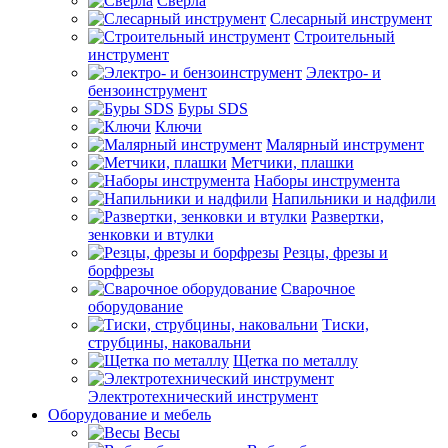
Сверла
Слесарный инструмент
Строительный
инструмент
Электро- и
бензоинструмент
Буры SDS
Ключи
Малярный инструмент
Метчики, плашки
Наборы инструмента
Напильники и надфили
Развертки,
зенковки и втулки
Резцы, фрезы и
борфрезы
Сварочное
оборудование
Тиски,
струбцины, наковальни
Щетка по металлу
Электротехнический инструмент
Оборудование и мебель
Весы