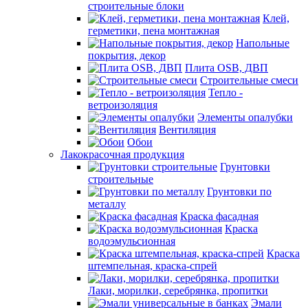
строительные блоки
Клей,
герметики, пена монтажная
Напольные
покрытия, декор
Плита OSB, ДВП
Строительные смеси
Тепло -
ветроизоляция
Элементы опалубки
Вентиляция
Обои
Лакокрасочная продукция
Грунтовки
строительные
Грунтовки по
металлу
Краска фасадная
Краска
водоэмульсионная
Краска
штемпельная, краска-спрей
Лаки, морилки, серебрянка, пропитки
Эмали