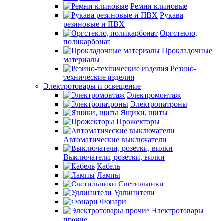
Ремни клиновые
Рукава
резиновые и ПВХ
Оргстекло,
поликарбонат
Прокладочные
материалы
Резино-
технические изделия
Электротовары и освещение
Электромонтаж
Электропатроны
Ящики, щиты
Прожекторы
Автоматические выключатели
Выключатели, розетки, вилки
Кабель
Лампы
Светильники
Удлинители
Фонари
Электротовары
прочие