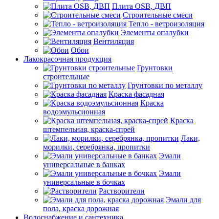
Плита OSB, ДВП
Строительные смеси
Тепло - ветроизоляция
Элементы опалубки
Вентиляция
Обои
Лакокрасочная продукция
Грунтовки
строительные
Грунтовки по металлу
Краска фасадная
Краска
водоэмульсионная
Краска
штемпельная, краска-спрей
Лаки,
морилки, серебрянка, пропитки
Эмали
универсальные в банках
Эмали
универсальные в бочках
Растворители
Эмали для
пола, краска дорожная
Водоснабжение и сантехника