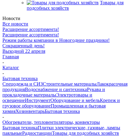
Товары для
подсобных хозяйств
Новости
Все новости
Расширение ассортимента!
Расширение ассортимента!
Режим работы компании в Новогодние праздники!
Сокращенный день!
Выходной 22 апреля
Главная
-
Каталог
-
Бытовая техника
Спецодежда и СИЗ
Строительные материалы
Лакокрасочная
продукция
Водоснабжение и сантехника
Рукава и
прокладочные материалы
Электротовары и
освещение
Инструмент
Оборудование и мебель
Крепеж и
грузовое оборудование
Промышленная и бытовая
химия
Хозинвентарь
Бытовая техника
-
Обогреватели, тепловентиляторы, конвекторы
Бытовая техника
Плитки электрические, газовые, лампы
паяльные
Радиостанции
Товары для подсобных хозяйств