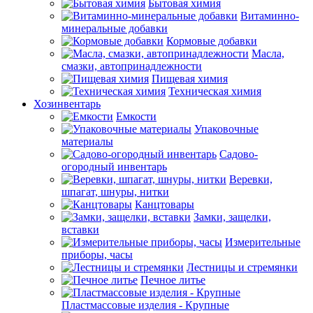
Бытовая химия
Витаминно-
минеральные добавки
Кормовые добавки
Масла,
смазки, автопринадлежности
Пищевая химия
Техническая химия
Хозинвентарь
Емкости
Упаковочные
материалы
Садово-
огородный инвентарь
Веревки,
шпагат, шнуры, нитки
Канцтовары
Замки, защелки,
вставки
Измерительные
приборы, часы
Лестницы и стремянки
Печное литье
Пластмассовые изделия - Крупные