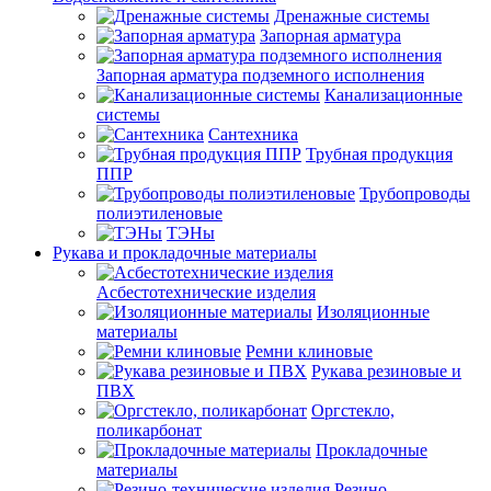
Дренажные системы
Запорная арматура
Запорная арматура подземного исполнения
Канализационные
системы
Сантехника
Трубная продукция
ППР
Трубопроводы
полиэтиленовые
ТЭНы
Рукава и прокладочные материалы
Асбестотехнические изделия
Изоляционные
материалы
Ремни клиновые
Рукава резиновые и
ПВХ
Оргстекло,
поликарбонат
Прокладочные
материалы
Резино-