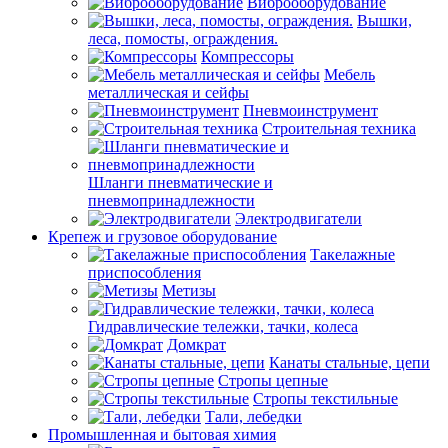
Виброоборудование
Вышки,
леса, помосты, ограждения.
Компрессоры
Мебель
металлическая и сейфы
Пневмоинструмент
Строительная техника
Шланги пневматические и
пневмопринадлежности
Электродвигатели
Крепеж и грузовое оборудование
Такелажные
приспособления
Метизы
Гидравлические тележки, тачки, колеса
Домкрат
Канаты стальные, цепи
Стропы цепные
Стропы текстильные
Тали, лебедки
Промышленная и бытовая химия