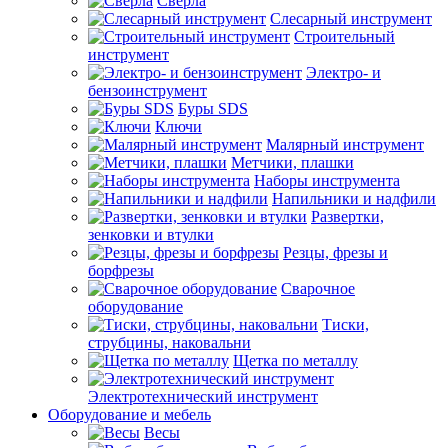
Сверла
Слесарный инструмент
Строительный
инструмент
Электро- и
бензоинструмент
Буры SDS
Ключи
Малярный инструмент
Метчики, плашки
Наборы инструмента
Напильники и надфили
Развертки,
зенковки и втулки
Резцы, фрезы и
борфрезы
Сварочное
оборудование
Тиски,
струбцины, наковальни
Щетка по металлу
Электротехнический инструмент
Оборудование и мебель
Весы