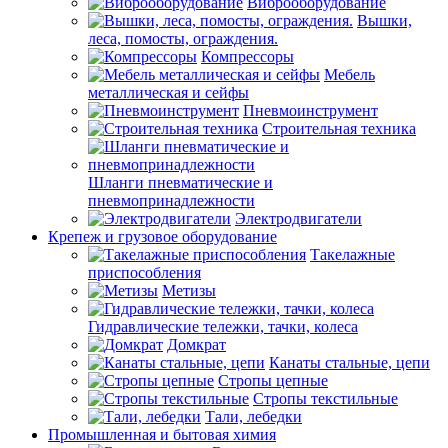
Виброоборудование
Вышки,
леса, помосты, ограждения.
Компрессоры
Мебель
металлическая и сейфы
Пневмоинструмент
Строительная техника
Шланги пневматические и
пневмопринадлежности
Электродвигатели
Крепеж и грузовое оборудование
Такелажные
приспособления
Метизы
Гидравлические тележки, тачки, колеса
Домкрат
Канаты стальные, цепи
Стропы цепные
Стропы текстильные
Тали, лебедки
Промышленная и бытовая химия