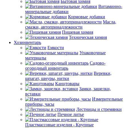
Бытовая химия
Витаминно-
минеральные добавки
Кормовые добавки
Масла,
смазки, автопринадлежности
Пищевая химия
Техническая химия
Хозинвентарь
Емкости
Упаковочные
материалы
Садово-
огородный инвентарь
Веревки,
шпагат, шнуры, нитки
Канцтовары
Замки, защелки,
вставки
Измерительные
приборы, часы
Лестницы и стремянки
Печное литье
Пластмассовые изделия - Крупные