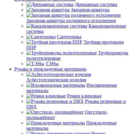
Дренажные системы
Запорная арматура
Запорная арматура подземного исполнения
Канализационные
системы
Сантехника
Трубная продукция
ППР
Трубопроводы
полиэтиленовые
ТЭНы
Рукава и прокладочные материалы
Асбестотехнические изделия
Изоляционные
материалы
Ремни клиновые
Рукава резиновые и
ПВХ
Оргстекло,
поликарбонат
Прокладочные
материалы
Резино-