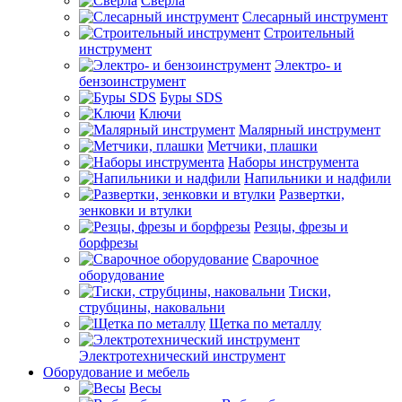
Сверла
Слесарный инструмент
Строительный
инструмент
Электро- и
бензоинструмент
Буры SDS
Ключи
Малярный инструмент
Метчики, плашки
Наборы инструмента
Напильники и надфили
Развертки,
зенковки и втулки
Резцы, фрезы и
борфрезы
Сварочное
оборудование
Тиски,
струбцины, наковальни
Щетка по металлу
Электротехнический инструмент
Оборудование и мебель
Весы