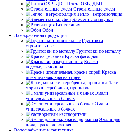
Плита OSB, ДВП
Строительные смеси
Тепло - ветроизоляция
Элементы опалубки
Вентиляция
Обои
Лакокрасочная продукция
Грунтовки
строительные
Грунтовки по металлу
Краска фасадная
Краска
водоэмульсионная
Краска
штемпельная, краска-спрей
Лаки,
морилки, серебрянка, пропитки
Эмали
универсальные в банках
Эмали
универсальные в бочках
Растворители
Эмали для
пола, краска дорожная
Водоснабжение и сантехника