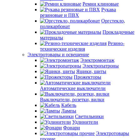
Ремни клиновые
Рукава
резиновые и ПВХ
Оргстекло,
поликарбонат
Прокладочные
материалы
Резино-
технические изделия
Электротовары и освещение
Электромонтаж
Электропатроны
Ящики, щиты
Прожекторы
Автоматические выключатели
Выключатели, розетки, вилки
Кабель
Лампы
Светильники
Удлинители
Фонари
Электротовары
прочие