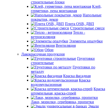
строительные блоки
Клей,
герметики, пена монтажная
Напольные
покрытия, декор
Плита OSB, ДВП
Строительные смеси
Тепло -
ветроизоляция
Элементы опалубки
Вентиляция
Обои
Лакокрасочная продукция
Грунтовки
строительные
Грунтовки по
металлу
Краска фасадная
Краска
водоэмульсионная
Краска
штемпельная, краска-спрей
Лаки, морилки, серебрянка, пропитки
Эмали