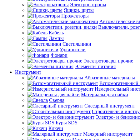
Электропатроны
Ящики, щиты
Прожекторы
Автоматические в
Выключатели, розе
Кабель
Лампы
Светильники
Удлинители
Фонари
Электротовары прочие
Элементы питания
Инструмент
Абразивные материалы
Вспомогательный 
Измерительный инс
Материалы для пайки
Сверла
Слесарный инструмент
Строительный инстру
Электро- и бензоин
Буры SDS
Ключи
Малярный инструмент
Метчики, плашки