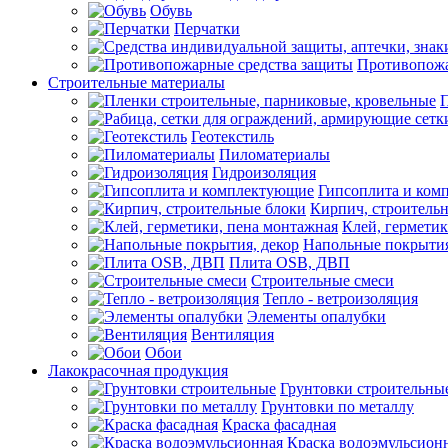
Обувь
Перчатки
Противопожа
Строительные материалы
П
Геотекстиль
Пиломатериалы
Гидроизоляция
Гипсоплита и ком
Кирпич, строитель
Клей, герметик
Напольные покрытия
Плита OSB, ДВП
Строительные смеси
Тепло - ветроизоляция
Элементы опалубки
Вентиляция
Обои
Лакокрасочная продукция
Грунтовки строительны
Грунтовки по металлу
Краска фасадная
Краска водоэмульсион