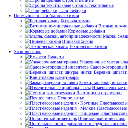
Стропы цепные
Стропы текстильные
Тали, лебедки
Промышленная и бытовая химия
Бытовая химия
Витаминно-ми
Кормовые добавки
Масла, смаз
Пищевая химия
Техническая химия
Хозинвентарь
Емкости
Упаковочные материалы
Садово-огородный
Веревки, шпагат
Канцтовары
Замки, защелки, вставки
Измерительные п
Лестницы и стремянки
Печное литье
Пластмассовы
Пластмассовые 
Пластмассовы
Поливочный инвентарь