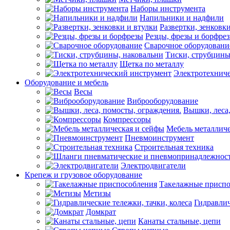
Наборы инструмента
Напильники и надфили
Развертки, зенковк
Резцы, фрезы и борфре
Сварочное оборудовани
Тиски, струбцины
Щетка по металлу
Электротехнич
Оборудование и мебель
Весы
Виброоборудование
Вышки, леса,
Компрессоры
Мебель металличе
Пневмоинструмент
Строительная техника
Электродвигатели
Крепеж и грузовое оборудование
Такелажные приспо
Метизы
Гидравлич
Домкрат
Канаты стальные, цепи