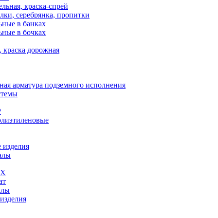
льная, краска-спрей
лки, серебрянка, пропитки
ьные в банках
ьные в бочках
, краска дорожная
ная арматура подземного исполнения
стемы
Р
олиэтиленовые
 изделия
алы
ВХ
ат
алы
 изделия