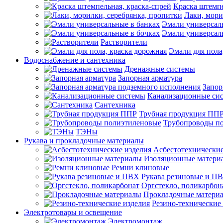
Краска штемпе
Лаки, мори
Эмали универсал
Эмали универсал
Растворители
Эмали для пола
Водоснабжение и сантехника
Дренажные системы
Запорная арматура
Запор
Канализационные си
Сантехника
Трубная продукция ПП
Трубопроводы п
ТЭНы
Рукава и прокладочные материалы
Асбестотехнические
Изоляционные матери
Ремни клиновые
Рукава резиновые и П
Оргстекло, поликарбон
Прокладочные матери
Резино-технические
Электротовары и освещение
Электромонтаж