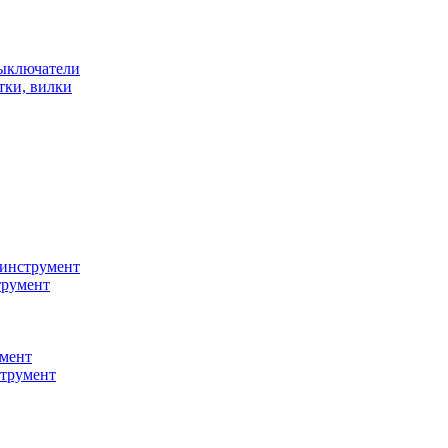
ыключатели
тки, вилки
инструмент
трумент
мент
струмент