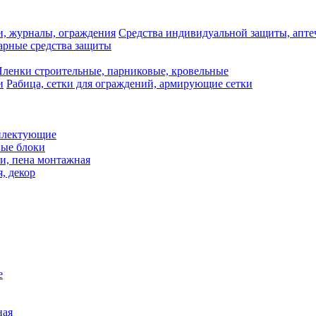
Средства индивидуальной защиты, апте
рные средства защиты
ленки строительные, парниковые, кровельные
Рабица, сетки для ограждений, армирующие сетки
плектующие
ные блоки
и, пена монтажная
, декор
е
ная