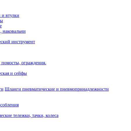
и и втулки
зы
е
, наковальни
еский инструмент
 помосты, ограждения.
ская и сейфы
Шланги пневматические и пневмопринадлежности
собления
еские тележки, тачки, колеса