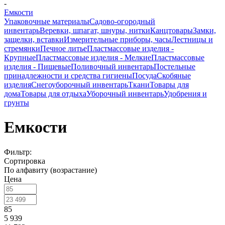
-
Емкости
Упаковочные материалы
Садово-огородный
инвентарь
Веревки, шпагат, шнуры, нитки
Канцтовары
Замки,
защелки, вставки
Измерительные приборы, часы
Лестницы и
стремянки
Печное литье
Пластмассовые изделия -
Крупные
Пластмассовые изделия - Мелкие
Пластмассовые
изделия - Пищевые
Поливочный инвентарь
Постельные
принадлежности и средства гигиены
Посуда
Скобяные
изделия
Снегоуборочный инвентарь
Ткани
Товары для
дома
Товары для отдыха
Уборочный инвентарь
Удобрения и
грунты
Емкости
Фильтр:
Сортировка
По алфавиту (возрастание)
Цена
85
5 939