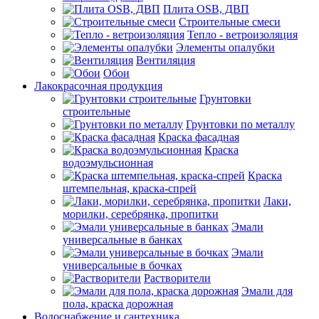
Плита OSB, ДВП
Строительные смеси
Тепло - ветроизоляция
Элементы опалубки
Вентиляция
Обои
Лакокрасочная продукция
Грунтовки
строительные
Грунтовки по металлу
Краска фасадная
Краска
водоэмульсионная
Краска
штемпельная, краска-спрей
Лаки,
морилки, серебрянка, пропитки
Эмали
универсальные в банках
Эмали
универсальные в бочках
Растворители
Эмали для
пола, краска дорожная
Водоснабжение и сантехника