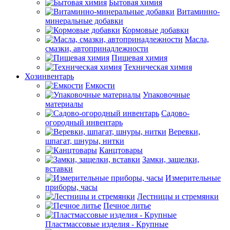
Бытовая химия
Витаминно-
минеральные добавки
Кормовые добавки
Масла,
смазки, автопринадлежности
Пищевая химия
Техническая химия
Хозинвентарь
Емкости
Упаковочные
материалы
Садово-
огородный инвентарь
Веревки,
шпагат, шнуры, нитки
Канцтовары
Замки, защелки,
вставки
Измерительные
приборы, часы
Лестницы и стремянки
Печное литье
Пластмассовые изделия - Крупные