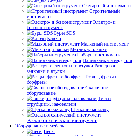
Сверла
Слесарный инструмент
Строительный
инструмент
Электро- и
бензоинструмент
Буры SDS
Ключи
Малярный инструмент
Метчики, плашки
Наборы инструмента
Напильники и надфили
Развертки,
зенковки и втулки
Резцы, фрезы и
борфрезы
Сварочное
оборудование
Тиски,
струбцины, наковальни
Щетка по металлу
Электротехнический инструмент
Оборудование и мебель
Весы