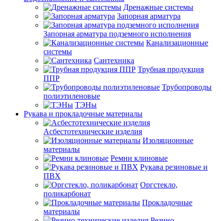
Дренажные системы
Запорная арматура
Запорная арматура подземного исполнения
Канализационные
системы
Сантехника
Трубная продукция
ППР
Трубопроводы
полиэтиленовые
ТЭНы
Рукава и прокладочные материалы
Асбестотехнические изделия
Изоляционные
материалы
Ремни клиновые
Рукава резиновые и
ПВХ
Оргстекло,
поликарбонат
Прокладочные
материалы
Резино-