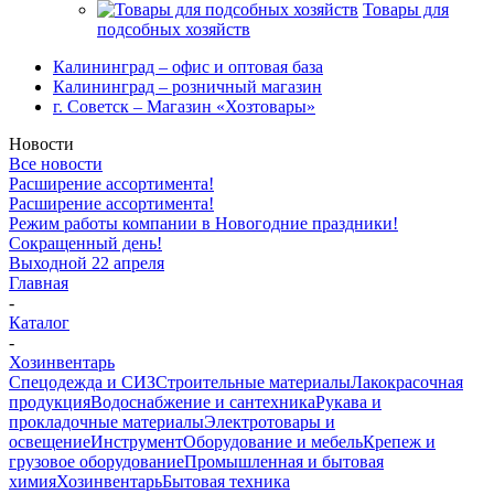
Товары для
подсобных хозяйств
Калининград – офис и оптовая база
Калининград – розничный магазин
г. Советск – Магазин «Хозтовары»
Новости
Все новости
Расширение ассортимента!
Расширение ассортимента!
Режим работы компании в Новогодние праздники!
Сокращенный день!
Выходной 22 апреля
Главная
-
Каталог
-
Хозинвентарь
Спецодежда и СИЗ
Строительные материалы
Лакокрасочная
продукция
Водоснабжение и сантехника
Рукава и
прокладочные материалы
Электротовары и
освещение
Инструмент
Оборудование и мебель
Крепеж и
грузовое оборудование
Промышленная и бытовая
химия
Хозинвентарь
Бытовая техника