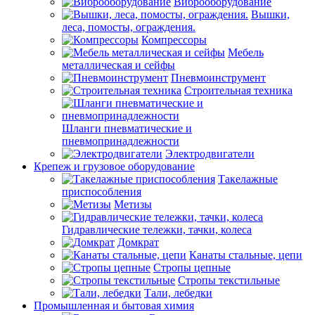
Виброоборудование
Вышки,
леса, помосты, ограждения.
Компрессоры
Мебель
металлическая и сейфы
Пневмоинструмент
Строительная техника
Шланги пневматические и
пневмопринадлежности
Электродвигатели
Крепеж и грузовое оборудование
Такелажные
приспособления
Метизы
Гидравлические тележки, тачки, колеса
Домкрат
Канаты стальные, цепи
Стропы цепные
Стропы текстильные
Тали, лебедки
Промышленная и бытовая химия