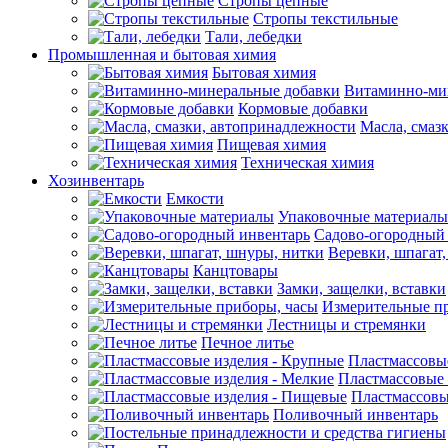
Стропы цепные
Стропы текстильные
Тали, лебедки
Промышленная и бытовая химия
Бытовая химия
Витаминно-ми
Кормовые добавки
Масла, смаз
Пищевая химия
Техническая химия
Хозинвентарь
Емкости
Упаковочные материалы
Садово-огородный
Веревки, шпагат
Канцтовары
Замки, защелки, вставки
Измерительные п
Лестницы и стремянки
Печное литье
Пластмассовы
Пластмассовые 
Пластмассовы
Поливочный инвентарь