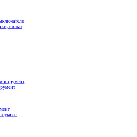
ыключатели
тки, вилки
инструмент
трумент
мент
струмент