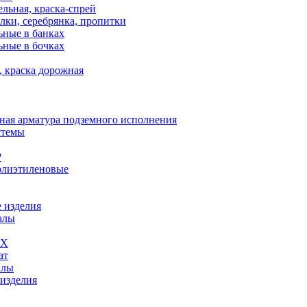
льная, краска-спрей
лки, серебрянка, пропитки
ьные в банках
ьные в бочках
, краска дорожная
ная арматура подземного исполнения
стемы
Р
олиэтиленовые
 изделия
алы
ВХ
ат
алы
 изделия