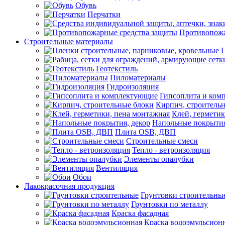
Обувь
Перчатки
Противопожа
Строительные материалы
П
Геотекстиль
Пиломатериалы
Гидроизоляция
Гипсоплита и ком
Кирпич, строитель
Клей, герметик
Напольные покрытия
Плита OSB, ДВП
Строительные смеси
Тепло - ветроизоляция
Элементы опалубки
Вентиляция
Обои
Лакокрасочная продукция
Грунтовки строительны
Грунтовки по металлу
Краска фасадная
Краска водоэмульсион