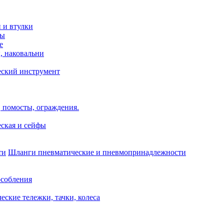
и и втулки
зы
е
, наковальни
еский инструмент
 помосты, ограждения.
ская и сейфы
Шланги пневматические и пневмопринадлежности
собления
еские тележки, тачки, колеса