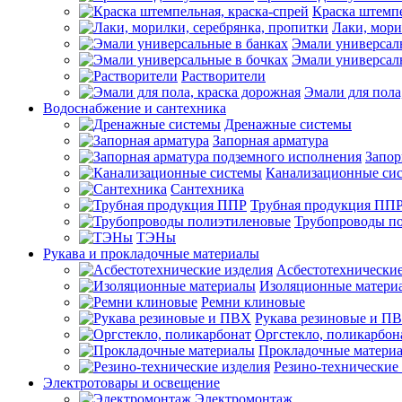
Краска штемпе
Лаки, мори
Эмали универсал
Эмали универсал
Растворители
Эмали для пола
Водоснабжение и сантехника
Дренажные системы
Запорная арматура
Запор
Канализационные си
Сантехника
Трубная продукция ПП
Трубопроводы п
ТЭНы
Рукава и прокладочные материалы
Асбестотехнические
Изоляционные матери
Ремни клиновые
Рукава резиновые и П
Оргстекло, поликарбон
Прокладочные матери
Резино-технические
Электротовары и освещение
Электромонтаж