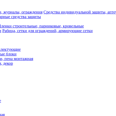
Средства индивидуальной защиты, апте
рные средства защиты
ленки строительные, парниковые, кровельные
Рабица, сетки для ограждений, армирующие сетки
плектующие
ные блоки
и, пена монтажная
, декор
е
ная