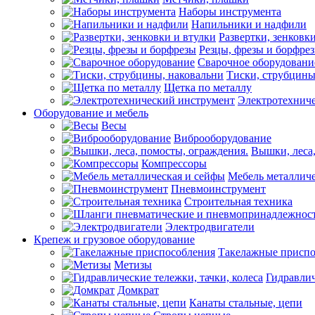
Наборы инструмента
Напильники и надфили
Развертки, зенковк
Резцы, фрезы и борфре
Сварочное оборудовани
Тиски, струбцины
Щетка по металлу
Электротехнич
Оборудование и мебель
Весы
Виброоборудование
Вышки, леса,
Компрессоры
Мебель металличе
Пневмоинструмент
Строительная техника
Электродвигатели
Крепеж и грузовое оборудование
Такелажные приспо
Метизы
Гидравлич
Домкрат
Канаты стальные, цепи