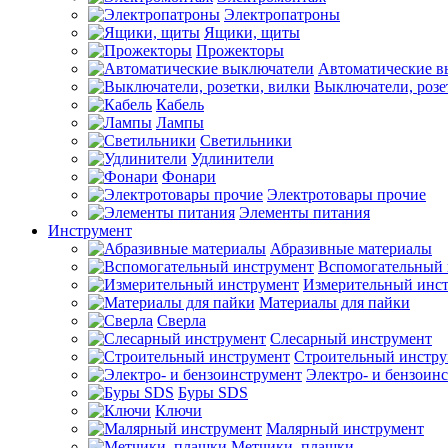
Электропатроны
Ящики, щиты
Прожекторы
Автоматические в
Выключатели, розе
Кабель
Лампы
Светильники
Удлинители
Фонари
Электротовары прочие
Элементы питания
Инструмент
Абразивные материалы
Вспомогательный 
Измерительный инс
Материалы для пайки
Сверла
Слесарный инструмент
Строительный инстру
Электро- и бензоин
Буры SDS
Ключи
Малярный инструмент
Метчики, плашки