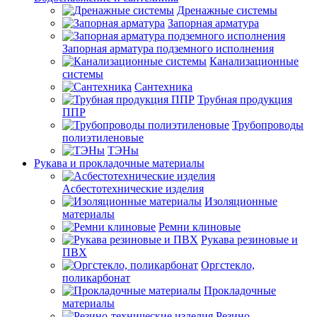
Дренажные системы
Запорная арматура
Запорная арматура подземного исполнения
Канализационные
системы
Сантехника
Трубная продукция
ППР
Трубопроводы
полиэтиленовые
ТЭНы
Рукава и прокладочные материалы
Асбестотехнические изделия
Изоляционные
материалы
Ремни клиновые
Рукава резиновые и
ПВХ
Оргстекло,
поликарбонат
Прокладочные
материалы
Резино-