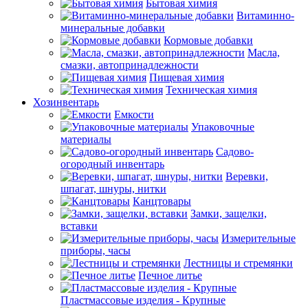
Бытовая химия
Витаминно-
минеральные добавки
Кормовые добавки
Масла,
смазки, автопринадлежности
Пищевая химия
Техническая химия
Хозинвентарь
Емкости
Упаковочные
материалы
Садово-
огородный инвентарь
Веревки,
шпагат, шнуры, нитки
Канцтовары
Замки, защелки,
вставки
Измерительные
приборы, часы
Лестницы и стремянки
Печное литье
Пластмассовые изделия - Крупные