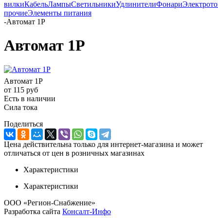
вилки
Кабель
Лампы
Светильники
Удлинители
Фонари
Электрот
прочие
Элементы питания
-
Автомат 1Р
Автомат 1Р
Автомат 1Р
от
115 руб
Есть в наличии
Сила тока
Поделиться
Цена действительна только для интернет-магазина и может
отличаться от цен в розничных магазинах
Характеристики
Характеристики
ООО «Регион-Снабжение»
Разработка сайта
Консалт-Инфо