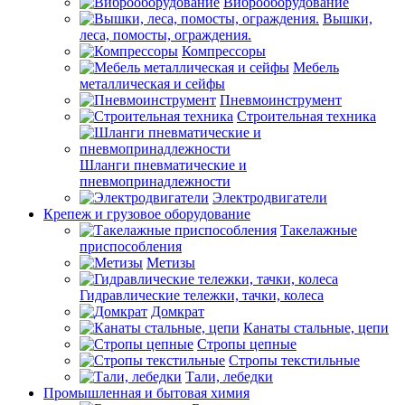
Виброоборудование
Вышки,
леса, помосты, ограждения.
Компрессоры
Мебель
металлическая и сейфы
Пневмоинструмент
Строительная техника
Шланги пневматические и
пневмопринадлежности
Электродвигатели
Крепеж и грузовое оборудование
Такелажные
приспособления
Метизы
Гидравлические тележки, тачки, колеса
Домкрат
Канаты стальные, цепи
Стропы цепные
Стропы текстильные
Тали, лебедки
Промышленная и бытовая химия