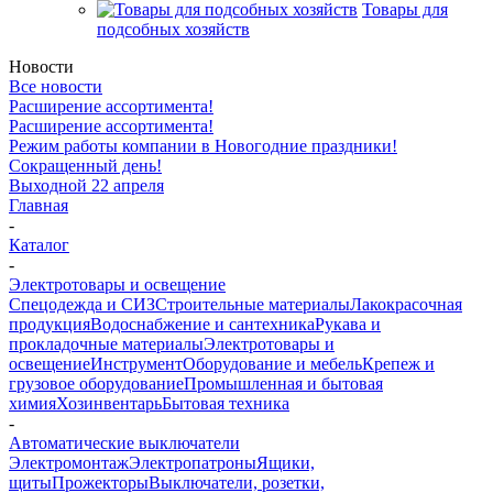
Товары для
подсобных хозяйств
Новости
Все новости
Расширение ассортимента!
Расширение ассортимента!
Режим работы компании в Новогодние праздники!
Сокращенный день!
Выходной 22 апреля
Главная
-
Каталог
-
Электротовары и освещение
Спецодежда и СИЗ
Строительные материалы
Лакокрасочная
продукция
Водоснабжение и сантехника
Рукава и
прокладочные материалы
Электротовары и
освещение
Инструмент
Оборудование и мебель
Крепеж и
грузовое оборудование
Промышленная и бытовая
химия
Хозинвентарь
Бытовая техника
-
Автоматические выключатели
Электромонтаж
Электропатроны
Ящики,
щиты
Прожекторы
Выключатели, розетки,