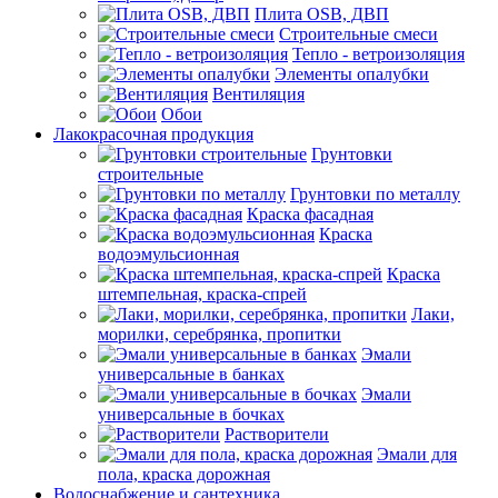
Плита OSB, ДВП
Строительные смеси
Тепло - ветроизоляция
Элементы опалубки
Вентиляция
Обои
Лакокрасочная продукция
Грунтовки
строительные
Грунтовки по металлу
Краска фасадная
Краска
водоэмульсионная
Краска
штемпельная, краска-спрей
Лаки,
морилки, серебрянка, пропитки
Эмали
универсальные в банках
Эмали
универсальные в бочках
Растворители
Эмали для
пола, краска дорожная
Водоснабжение и сантехника