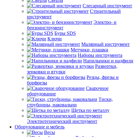
Сверла
Слесарный инструмент
Строительный
инструмент
Электро- и
бензоинструмент
Буры SDS
Ключи
Малярный инструмент
Метчики, плашки
Наборы инструмента
Напильники и надфили
Развертки,
зенковки и втулки
Резцы, фрезы и
борфрезы
Сварочное
оборудование
Тиски,
струбцины, наковальни
Щетка по металлу
Электротехнический инструмент
Оборудование и мебель
Весы