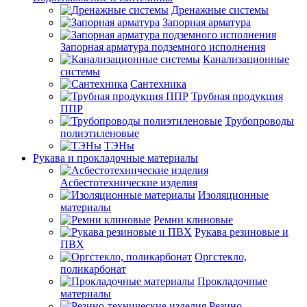
Дренажные системы
Запорная арматура
Запорная арматура подземного исполнения
Канализационные
системы
Сантехника
Трубная продукция
ППР
Трубопроводы
полиэтиленовые
ТЭНы
Рукава и прокладочные материалы
Асбестотехнические изделия
Изоляционные
материалы
Ремни клиновые
Рукава резиновые и
ПВХ
Оргстекло,
поликарбонат
Прокладочные
материалы
Резино-