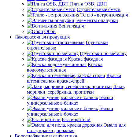
Плита OSB, ДВП
Строительные смеси
Тепло - ветроизоляция
Элементы опалубки
Вентиляция
Обои
Лакокрасочная продукция
Грунтовки
строительные
Грунтовки по металлу
Краска фасадная
Краска
водоэмульсионная
Краска
штемпельная, краска-спрей
Лаки,
морилки, серебрянка, пропитки
Эмали
универсальные в банках
Эмали
универсальные в бочках
Растворители
Эмали для
пола, краска дорожная
Водоснабжение и сантехника