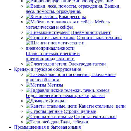
Виброоборудование
Вышки,
леса, помосты, ограждения.
Компрессоры
Мебель
металлическая и сейфы
Пневмоинструмент
Строительная техника
Шланги пневматические и
пневмопринадлежности
Электродвигатели
Крепеж и грузовое оборудование
Такелажные
приспособления
Метизы
Гидравлические тележки, тачки, колеса
Домкрат
Канаты стальные, цепи
Стропы цепные
Стропы текстильные
Тали, лебедки
Промышленная и бытовая химия