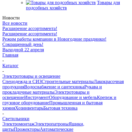
Товары для
подсобных хозяйств
Новости
Все новости
Расширение ассортимента!
Расширение ассортимента!
Режим работы компании в Новогодние праздники!
Сокращенный день!
Выходной 22 апреля
Главная
-
Каталог
-
Электротовары и освещение
Спецодежда и СИЗ
Строительные материалы
Лакокрасочная
продукция
Водоснабжение и сантехника
Рукава и
прокладочные материалы
Электротовары и
освещение
Инструмент
Оборудование и мебель
Крепеж и
грузовое оборудование
Промышленная и бытовая
химия
Хозинвентарь
Бытовая техника
-
Светильники
Электромонтаж
Электропатроны
Ящики,
щиты
Прожекторы
Автоматические