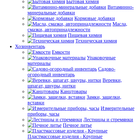
Бытовая химия
Витаминно-
минеральные добавки
Кормовые добавки
Масла,
смазки, автопринадлежности
Пищевая химия
Техническая химия
Хозинвентарь
Емкости
Упаковочные
материалы
Садово-
огородный инвентарь
Веревки,
шпагат, шнуры, нитки
Канцтовары
Замки, защелки,
вставки
Измерительные
приборы, часы
Лестницы и стремянки
Печное литье
Пластмассовые изделия - Крупные