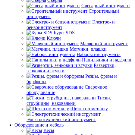
Сверла
Слесарный инструмент
Строительный
инструмент
Электро- и
бензоинструмент
Буры SDS
Ключи
Малярный инструмент
Метчики, плашки
Наборы инструмента
Напильники и надфили
Развертки,
зенковки и втулки
Резцы, фрезы и
борфрезы
Сварочное
оборудование
Тиски,
струбцины, наковальни
Щетка по металлу
Электротехнический инструмент
Оборудование и мебель
Весы