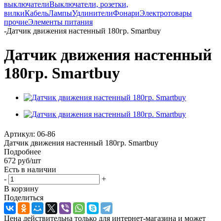
выключатели
Выключатели, розетки,
вилки
Кабель
Лампы
Удлинители
Фонари
Электротовары
прочие
Элементы питания
-
Датчик движения настенный 180гр. Smartbuy
Датчик движения настенный
180гр. Smartbuy
Артикул:
06-86
Датчик движения настенный 180гр. Smartbuy
Подробнее
672
руб
/шт
Есть в наличии
-
+
В корзину
Поделиться
Цена действительна только для интернет-магазина и может