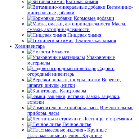
Бытовая химия
Витаминно-
минеральные добавки
Кормовые добавки
Масла,
смазки, автопринадлежности
Пищевая химия
Техническая химия
Хозинвентарь
Емкости
Упаковочные
материалы
Садово-
огородный инвентарь
Веревки,
шпагат, шнуры, нитки
Канцтовары
Замки, защелки,
вставки
Измерительные
приборы, часы
Лестницы и стремянки
Печное литье
Пластмассовые изделия - Крупные