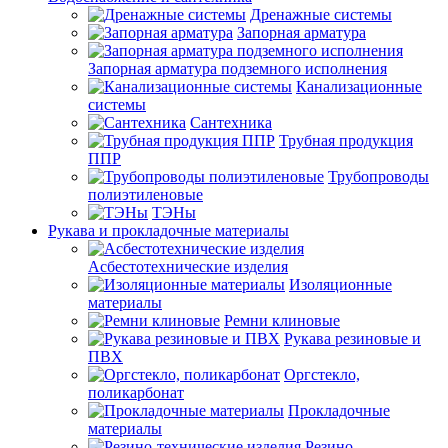
Дренажные системы
Запорная арматура
Запорная арматура подземного исполнения
Канализационные
системы
Сантехника
Трубная продукция
ППР
Трубопроводы
полиэтиленовые
ТЭНы
Рукава и прокладочные материалы
Асбестотехнические изделия
Изоляционные
материалы
Ремни клиновые
Рукава резиновые и
ПВХ
Оргстекло,
поликарбонат
Прокладочные
материалы
Резино-