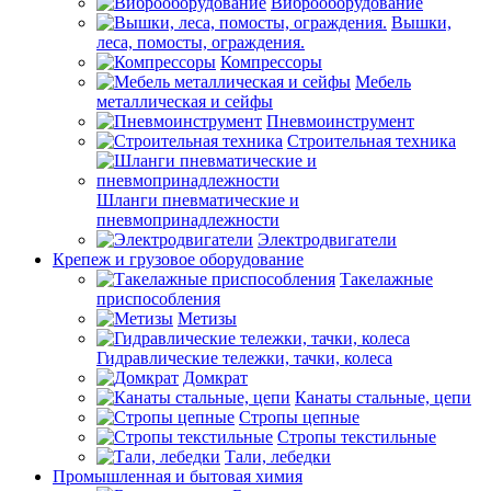
Виброоборудование
Вышки,
леса, помосты, ограждения.
Компрессоры
Мебель
металлическая и сейфы
Пневмоинструмент
Строительная техника
Шланги пневматические и
пневмопринадлежности
Электродвигатели
Крепеж и грузовое оборудование
Такелажные
приспособления
Метизы
Гидравлические тележки, тачки, колеса
Домкрат
Канаты стальные, цепи
Стропы цепные
Стропы текстильные
Тали, лебедки
Промышленная и бытовая химия