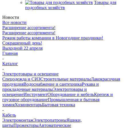
Товары для
подсобных хозяйств
Новости
Все новости
Расширение ассортимента!
Расширение ассортимента!
Режим работы компании в Новогодние праздники!
Сокращенный день!
Выходной 22 апреля
Главная
-
Каталог
-
Электротовары и освещение
Спецодежда и СИЗ
Строительные материалы
Лакокрасочная
продукция
Водоснабжение и сантехника
Рукава и
прокладочные материалы
Электротовары и
освещение
Инструмент
Оборудование и мебель
Крепеж и
грузовое оборудование
Промышленная и бытовая
химия
Хозинвентарь
Бытовая техника
-
Кабель
Электромонтаж
Электропатроны
Ящики,
щиты
Прожекторы
Автоматические