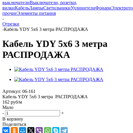
выключатели
Выключатели, розетки,
вилки
Кабель
Лампы
Светильники
Удлинители
Фонари
Электрот
прочие
Элементы питания
-
Отрезки
-
Кабель YDY 5х6 3 метра РАСПРОДАЖА
Кабель YDY 5х6 3 метра
РАСПРОДАЖА
Артикул:
06-161
Кабель YDY 5х6 3 метра РАСПРОДАЖА
162
руб
/м
Мало
-
+
В корзину
Поделиться