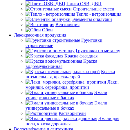
Плита OSB, ДВП
Строительные смеси
Тепло - ветроизоляция
Элементы опалубки
Вентиляция
Обои
Лакокрасочная продукция
Грунтовки
строительные
Грунтовки по металлу
Краска фасадная
Краска
водоэмульсионная
Краска
штемпельная, краска-спрей
Лаки,
морилки, серебрянка, пропитки
Эмали
универсальные в банках
Эмали
универсальные в бочках
Растворители
Эмали для
пола, краска дорожная
Водоснабжение и сантехника