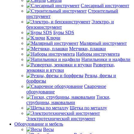
Сверла
Слесарный инструмент
Строительный
инструмент
Электро- и
бензоинструмент
Буры SDS
Ключи
Малярный инструмент
Метчики, плашки
Наборы инструмента
Напильники и надфили
Развертки,
зенковки и втулки
Резцы, фрезы и
борфрезы
Сварочное
оборудование
Тиски,
струбцины, наковальни
Щетка по металлу
Электротехнический инструмент
Оборудование и мебель
Весы