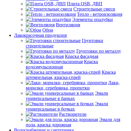
Плита OSB, ДВП
Строительные смеси
Тепло - ветроизоляция
Элементы опалубки
Вентиляция
Обои
Лакокрасочная продукция
Грунтовки
строительные
Грунтовки по металлу
Краска фасадная
Краска
водоэмульсионная
Краска
штемпельная, краска-спрей
Лаки,
морилки, серебрянка, пропитки
Эмали
универсальные в банках
Эмали
универсальные в бочках
Растворители
Эмали для
пола, краска дорожная
Водоснабжение и сантехника