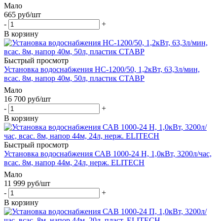
Мало
665
руб
/шт
-
+
В корзину
Быстрый просмотр
Установка водоснабжения НС-1200/50, 1,2кВт, 63,3л/мин,
всас. 8м, напор 40м, 50л, пластик СТАВР
Мало
16 700
руб
/шт
-
+
В корзину
Быстрый просмотр
Установка водоснабжения САВ 1000-24 Н, 1,0кВт, 3200л/час,
всас. 8м, напор 44м, 24л, нерж. ELITECH
Мало
11 999
руб
/шт
-
+
В корзину