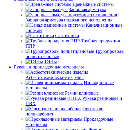
Дренажные системы
Запорная арматура
Запорная арматура подземного исполнения
Канализационные
системы
Сантехника
Трубная продукция
ППР
Трубопроводы
полиэтиленовые
ТЭНы
Рукава и прокладочные материалы
Асбестотехнические изделия
Изоляционные
материалы
Ремни клиновые
Рукава резиновые и
ПВХ
Оргстекло,
поликарбонат
Прокладочные
материалы
Резино-