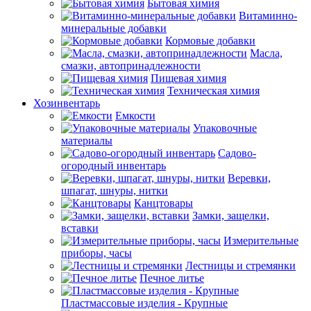
Бытовая химия
Витаминно-
минеральные добавки
Кормовые добавки
Масла,
смазки, автопринадлежности
Пищевая химия
Техническая химия
Хозинвентарь
Емкости
Упаковочные
материалы
Садово-
огородный инвентарь
Веревки,
шпагат, шнуры, нитки
Канцтовары
Замки, защелки,
вставки
Измерительные
приборы, часы
Лестницы и стремянки
Печное литье
Пластмассовые изделия - Крупные