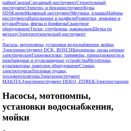
пайки
Сверла
Слесарный инструмент
Строительный
инструмент
Электро- и бензоинструмент
Буры
SDS
Ключи
Малярный инструмент
Метчики, плашки
Наборы
инструмента
Напильники и надфили
Развертки, зенковки и
втулки
Резцы, фрезы и борфрезы
Сварочное
оборудование
Тиски, струбцины, наковальни
Щетка по
металлу
Электротехнический инструмент
-
Насосы, мотопомпы, установки водоснабжения, мойки
Электроинструмент DCK, BOSCH
Бензопилы, пилы цепные
электрические
Газонокосилки, триммеры, принадлежности к
ним
Зарядные и пускозарядные устройства
Мотоблоки,
культиваторы, навесное оборудование
Станки,
электроточила
Тепловые пушки,
тепловентиляторы
Электроинструмент
MAKITA
Электроинструмент DEKO, ZITREK
Электростанции
Насосы, мотопомпы,
установки водоснабжения,
мойки