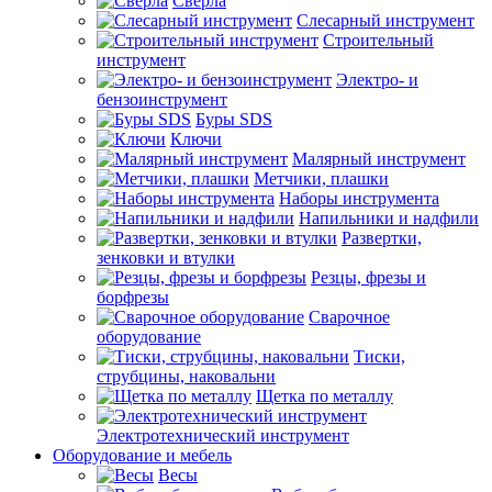
Сверла
Слесарный инструмент
Строительный
инструмент
Электро- и
бензоинструмент
Буры SDS
Ключи
Малярный инструмент
Метчики, плашки
Наборы инструмента
Напильники и надфили
Развертки,
зенковки и втулки
Резцы, фрезы и
борфрезы
Сварочное
оборудование
Тиски,
струбцины, наковальни
Щетка по металлу
Электротехнический инструмент
Оборудование и мебель
Весы