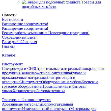
Товары для
подсобных хозяйств
Новости
Все новости
Расширение ассортимента!
Расширение ассортимента!
Режим работы компании в Новогодние праздники!
Сокращенный день!
Выходной 22 апреля
Главная
-
Каталог
-
Инструмент
Спецодежда и СИЗ
Строительные материалы
Лакокрасочная
продукция
Водоснабжение и сантехника
Рукава и
прокладочные материалы
Электротовары и
освещение
Инструмент
Оборудование и мебель
Крепеж и
грузовое оборудование
Промышленная и бытовая
химия
Хозинвентарь
Бытовая техника
-
Электро- и бензоинструмент
Абразивные материалы
Вспомогательный
инструмент
Измерительный инструмент
Материалы для