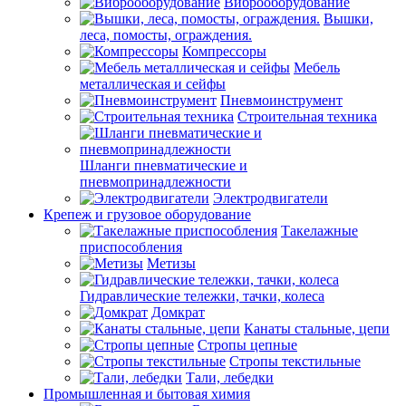
Виброоборудование
Вышки,
леса, помосты, ограждения.
Компрессоры
Мебель
металлическая и сейфы
Пневмоинструмент
Строительная техника
Шланги пневматические и
пневмопринадлежности
Электродвигатели
Крепеж и грузовое оборудование
Такелажные
приспособления
Метизы
Гидравлические тележки, тачки, колеса
Домкрат
Канаты стальные, цепи
Стропы цепные
Стропы текстильные
Тали, лебедки
Промышленная и бытовая химия