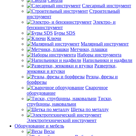
Сверла
Слесарный инструмент
Строительный
инструмент
Электро- и
бензоинструмент
Буры SDS
Ключи
Малярный инструмент
Метчики, плашки
Наборы инструмента
Напильники и надфили
Развертки,
зенковки и втулки
Резцы, фрезы и
борфрезы
Сварочное
оборудование
Тиски,
струбцины, наковальни
Щетка по металлу
Электротехнический инструмент
Оборудование и мебель
Весы