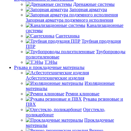
Дренажные системы
Запорная арматура
Запорная арматура подземного исполнения
Канализационные
системы
Сантехника
Трубная продукция
ППР
Трубопроводы
полиэтиленовые
ТЭНы
Рукава и прокладочные материалы
Асбестотехнические изделия
Изоляционные
материалы
Ремни клиновые
Рукава резиновые и
ПВХ
Оргстекло,
поликарбонат
Прокладочные
материалы
Резино-