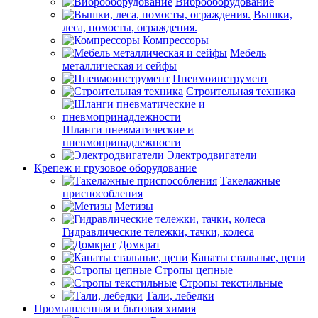
Виброоборудование
Вышки,
леса, помосты, ограждения.
Компрессоры
Мебель
металлическая и сейфы
Пневмоинструмент
Строительная техника
Шланги пневматические и
пневмопринадлежности
Электродвигатели
Крепеж и грузовое оборудование
Такелажные
приспособления
Метизы
Гидравлические тележки, тачки, колеса
Домкрат
Канаты стальные, цепи
Стропы цепные
Стропы текстильные
Тали, лебедки
Промышленная и бытовая химия