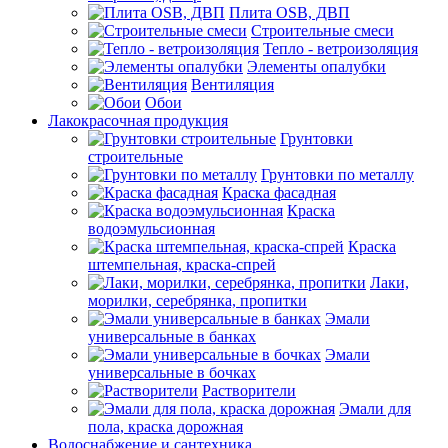
Плита OSB, ДВП
Строительные смеси
Тепло - ветроизоляция
Элементы опалубки
Вентиляция
Обои
Лакокрасочная продукция
Грунтовки
строительные
Грунтовки по металлу
Краска фасадная
Краска
водоэмульсионная
Краска
штемпельная, краска-спрей
Лаки,
морилки, серебрянка, пропитки
Эмали
универсальные в банках
Эмали
универсальные в бочках
Растворители
Эмали для
пола, краска дорожная
Водоснабжение и сантехника