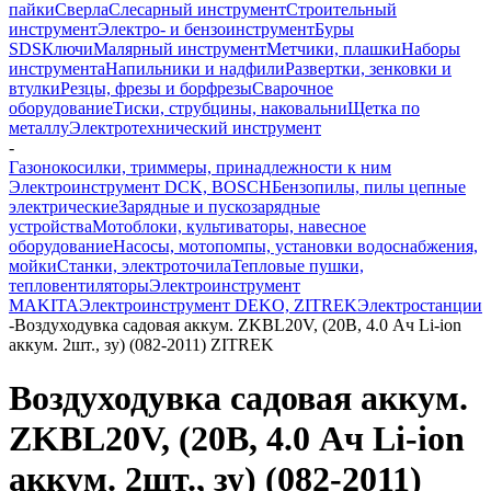
пайки
Сверла
Слесарный инструмент
Строительный
инструмент
Электро- и бензоинструмент
Буры
SDS
Ключи
Малярный инструмент
Метчики, плашки
Наборы
инструмента
Напильники и надфили
Развертки, зенковки и
втулки
Резцы, фрезы и борфрезы
Сварочное
оборудование
Тиски, струбцины, наковальни
Щетка по
металлу
Электротехнический инструмент
-
Газонокосилки, триммеры, принадлежности к ним
Электроинструмент DCK, BOSCH
Бензопилы, пилы цепные
электрические
Зарядные и пускозарядные
устройства
Мотоблоки, культиваторы, навесное
оборудование
Насосы, мотопомпы, установки водоснабжения,
мойки
Станки, электроточила
Тепловые пушки,
тепловентиляторы
Электроинструмент
MAKITA
Электроинструмент DEKO, ZITREK
Электростанции
-
Воздуходувка садовая аккум. ZKBL20V, (20В, 4.0 Ач Li-ion
аккум. 2шт., зу) (082-2011) ZITREK
Воздуходувка садовая аккум.
ZKBL20V, (20В, 4.0 Ач Li-ion
аккум. 2шт., зу) (082-2011)