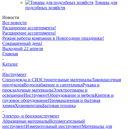
Товары для
подсобных хозяйств
Новости
Все новости
Расширение ассортимента!
Расширение ассортимента!
Режим работы компании в Новогодние праздники!
Сокращенный день!
Выходной 22 апреля
Главная
-
Каталог
-
Инструмент
Спецодежда и СИЗ
Строительные материалы
Лакокрасочная
продукция
Водоснабжение и сантехника
Рукава и
прокладочные материалы
Электротовары и
освещение
Инструмент
Оборудование и мебель
Крепеж и
грузовое оборудование
Промышленная и бытовая
химия
Хозинвентарь
Бытовая техника
-
Электро- и бензоинструмент
Абразивные материалы
Вспомогательный
инструмент
Измерительный инструмент
Материалы для