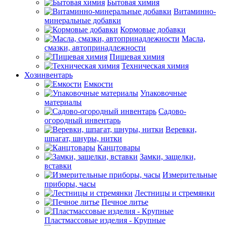
Бытовая химия
Витаминно-
минеральные добавки
Кормовые добавки
Масла,
смазки, автопринадлежности
Пищевая химия
Техническая химия
Хозинвентарь
Емкости
Упаковочные
материалы
Садово-
огородный инвентарь
Веревки,
шпагат, шнуры, нитки
Канцтовары
Замки, защелки,
вставки
Измерительные
приборы, часы
Лестницы и стремянки
Печное литье
Пластмассовые изделия - Крупные