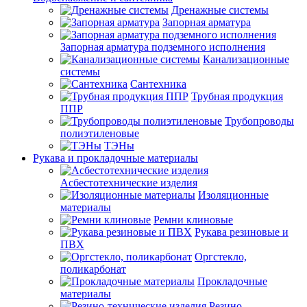
Дренажные системы
Запорная арматура
Запорная арматура подземного исполнения
Канализационные
системы
Сантехника
Трубная продукция
ППР
Трубопроводы
полиэтиленовые
ТЭНы
Рукава и прокладочные материалы
Асбестотехнические изделия
Изоляционные
материалы
Ремни клиновые
Рукава резиновые и
ПВХ
Оргстекло,
поликарбонат
Прокладочные
материалы
Резино-