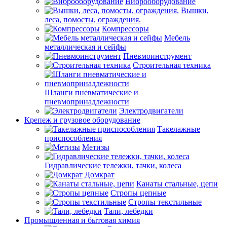
Виброоборудование
Вышки,
леса, помосты, ограждения.
Компрессоры
Мебель
металлическая и сейфы
Пневмоинструмент
Строительная техника
Шланги пневматические и
пневмопринадлежности
Электродвигатели
Крепеж и грузовое оборудование
Такелажные
приспособления
Метизы
Гидравлические тележки, тачки, колеса
Домкрат
Канаты стальные, цепи
Стропы цепные
Стропы текстильные
Тали, лебедки
Промышленная и бытовая химия