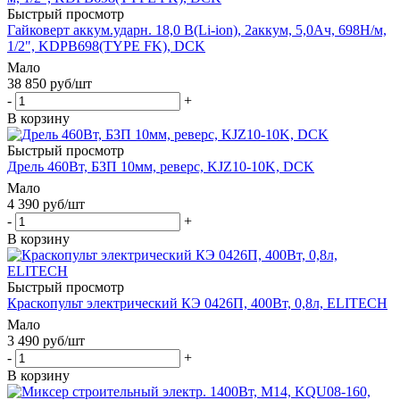
Быстрый просмотр
Гайковерт аккум.ударн. 18,0 В(Li-ion), 2аккум, 5,0Ач, 698Н/м,
1/2", KDPB698(TYPE FK), DCK
Мало
38 850
руб
/шт
-
+
В корзину
Быстрый просмотр
Дрель 460Вт, БЗП 10мм, реверс, KJZ10-10K, DCK
Мало
4 390
руб
/шт
-
+
В корзину
Быстрый просмотр
Краскопульт электрический КЭ 0426П, 400Вт, 0,8л, ELITECH
Мало
3 490
руб
/шт
-
+
В корзину