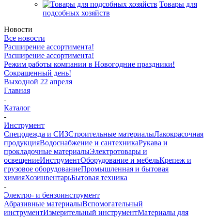
Товары для
подсобных хозяйств
Новости
Все новости
Расширение ассортимента!
Расширение ассортимента!
Режим работы компании в Новогодние праздники!
Сокращенный день!
Выходной 22 апреля
Главная
-
Каталог
-
Инструмент
Спецодежда и СИЗ
Строительные материалы
Лакокрасочная
продукция
Водоснабжение и сантехника
Рукава и
прокладочные материалы
Электротовары и
освещение
Инструмент
Оборудование и мебель
Крепеж и
грузовое оборудование
Промышленная и бытовая
химия
Хозинвентарь
Бытовая техника
-
Электро- и бензоинструмент
Абразивные материалы
Вспомогательный
инструмент
Измерительный инструмент
Материалы для