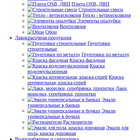
Плита OSB, ДВП
Строительные смеси
Тепло - ветроизоляция
Элементы опалубки
Вентиляция
Обои
Лакокрасочная продукция
Грунтовки
строительные
Грунтовки по металлу
Краска фасадная
Краска
водоэмульсионная
Краска
штемпельная, краска-спрей
Лаки,
морилки, серебрянка, пропитки
Эмали
универсальные в банках
Эмали
универсальные в бочках
Растворители
Эмали для
пола, краска дорожная
Водоснабжение и сантехника