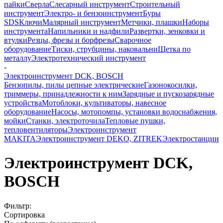
пайки
Сверла
Слесарный инструмент
Строительный
инструмент
Электро- и бензоинструмент
Буры
SDS
Ключи
Малярный инструмент
Метчики, плашки
Наборы
инструмента
Напильники и надфили
Развертки, зенковки и
втулки
Резцы, фрезы и борфрезы
Сварочное
оборудование
Тиски, струбцины, наковальни
Щетка по
металлу
Электротехнический инструмент
-
Электроинструмент DCK, BOSCH
Бензопилы, пилы цепные электрические
Газонокосилки,
триммеры, принадлежности к ним
Зарядные и пускозарядные
устройства
Мотоблоки, культиваторы, навесное
оборудование
Насосы, мотопомпы, установки водоснабжения,
мойки
Станки, электроточила
Тепловые пушки,
тепловентиляторы
Электроинструмент
MAKITA
Электроинструмент DEKO, ZITREK
Электростанции
Электроинструмент DCK,
BOSCH
Фильтр:
Сортировка