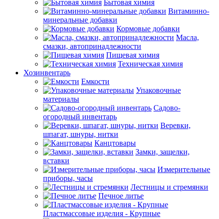
Бытовая химия
Витаминно-
минеральные добавки
Кормовые добавки
Масла,
смазки, автопринадлежности
Пищевая химия
Техническая химия
Хозинвентарь
Емкости
Упаковочные
материалы
Садово-
огородный инвентарь
Веревки,
шпагат, шнуры, нитки
Канцтовары
Замки, защелки,
вставки
Измерительные
приборы, часы
Лестницы и стремянки
Печное литье
Пластмассовые изделия - Крупные