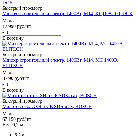
Быстрый просмотр
Миксер строительный электр. 1400Вт, М14, KQU08-160, DCK
Мало
12 990
руб
/шт
-
+
В корзину
Быстрый просмотр
Миксер строительный электр. 1400Вт, М14, МС 1400Э,
ELITECH
Мало
8 490
руб
/шт
-
+
В корзину
Быстрый просмотр
Молоток отб. GSH 5 CE SDS-maх, BOSCH
Мало
67 150
руб
/шт
Вес: 6,2 кг
6,2 кг