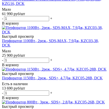
KZG16, DCK
Мало
61 990
руб
/шт
-
+
В корзину
Быстрый просмотр
Перфоратор 1100Вт., 2реж., SDS-MAX, 7.9Дж, KZC03-38,
DCK
Мало
25 900
руб
/шт
-
+
В корзину
Быстрый просмотр
Перфоратор 1150Вт., 2реж., SDS+, 4.7Дж, KZC05-28B, DCK
Есть в наличии
13 690
руб
/шт
-
+
В корзину
Быстрый просмотр