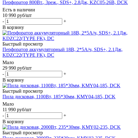
Перфоратор 800Вт., 3реж., SDS+, 2.8Дж, KZC05-26B, DCK
Есть в наличии
10 990
руб
/шт
-
+
В корзину
Быстрый просмотр
Перфоратор аккумуляторный 18В, 2*5А/ч, SDS+, 2.1Дж,
KDZC22(TYPE FK), DC
Мало
29 990
руб
/шт
-
+
В корзину
Быстрый просмотр
Пила дисковая, 1100Вт, 185*30мм, KMY04-185, DCK
Мало
11 990
руб
/шт
-
+
В корзину
Быстрый просмотр