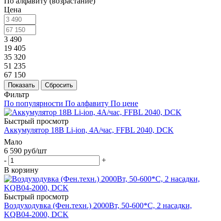
По алфавиту (возрастание)
Цена
3 490
19 405
35 320
51 235
67 150
Показать
Сбросить
Фильтр
По популярности
По алфавиту
По цене
Быстрый просмотр
Аккумулятор 18В Li-ion, 4А/час, FFBL 2040, DCK
Мало
6 590
руб
/шт
-
+
В корзину
Быстрый просмотр
Воздуходувка (Фен.техн.) 2000Вт, 50-600*С, 2 насадки,
KQB04-2000, DCK