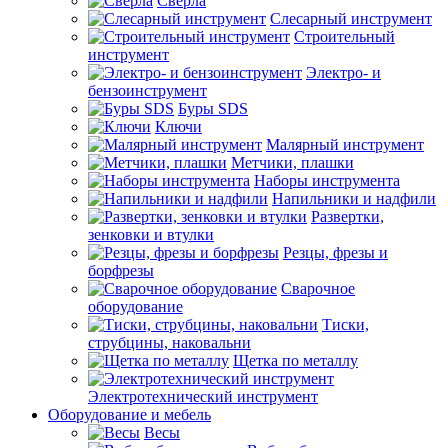
Сверла
Слесарный инструмент
Строительный
инструмент
Электро- и
бензоинструмент
Буры SDS
Ключи
Малярный инструмент
Метчики, плашки
Наборы инструмента
Напильники и надфили
Развертки,
зенковки и втулки
Резцы, фрезы и
борфрезы
Сварочное
оборудование
Тиски,
струбцины, наковальни
Щетка по металлу
Электротехнический инструмент
Оборудование и мебель
Весы