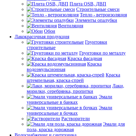
Плита OSB, ДВП
Строительные смеси
Тепло - ветроизоляция
Элементы опалубки
Вентиляция
Обои
Лакокрасочная продукция
Грунтовки
строительные
Грунтовки по металлу
Краска фасадная
Краска
водоэмульсионная
Краска
штемпельная, краска-спрей
Лаки,
морилки, серебрянка, пропитки
Эмали
универсальные в банках
Эмали
универсальные в бочках
Растворители
Эмали для
пола, краска дорожная
Водоснабжение и сантехника