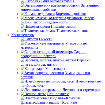
Бытовая химия
Витаминно-
минеральные добавки
Кормовые добавки
Масла,
смазки, автопринадлежности
Пищевая химия
Техническая химия
Хозинвентарь
Емкости
Упаковочные
материалы
Садово-
огородный инвентарь
Веревки,
шпагат, шнуры, нитки
Канцтовары
Замки, защелки,
вставки
Измерительные
приборы, часы
Лестницы и стремянки
Печное литье
Пластмассовые изделия - Крупные