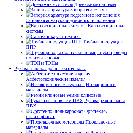
Дренажные системы
Запорная арматура
Запорная арматура подземного исполнения
Канализационные
системы
Сантехника
Трубная продукция
ППР
Трубопроводы
полиэтиленовые
ТЭНы
Рукава и прокладочные материалы
Асбестотехнические изделия
Изоляционные
материалы
Ремни клиновые
Рукава резиновые и
ПВХ
Оргстекло,
поликарбонат
Прокладочные
материалы
Резино-