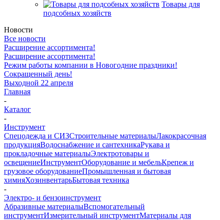
Товары для
подсобных хозяйств
Новости
Все новости
Расширение ассортимента!
Расширение ассортимента!
Режим работы компании в Новогодние праздники!
Сокращенный день!
Выходной 22 апреля
Главная
-
Каталог
-
Инструмент
Спецодежда и СИЗ
Строительные материалы
Лакокрасочная
продукция
Водоснабжение и сантехника
Рукава и
прокладочные материалы
Электротовары и
освещение
Инструмент
Оборудование и мебель
Крепеж и
грузовое оборудование
Промышленная и бытовая
химия
Хозинвентарь
Бытовая техника
-
Электро- и бензоинструмент
Абразивные материалы
Вспомогательный
инструмент
Измерительный инструмент
Материалы для