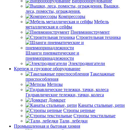
Виброоборудование
Вышки,
леса, помосты, ограждения.
Компрессоры
Мебель
металлическая и сейфы
Пневмоинструмент
Строительная техника
Шланги пневматические и
пневмопринадлежности
Электродвигатели
Крепеж и грузовое оборудование
Такелажные
приспособления
Метизы
Гидравлические тележки, тачки, колеса
Домкрат
Канаты стальные, цепи
Стропы цепные
Стропы текстильные
Тали, лебедки
Промышленная и бытовая химия