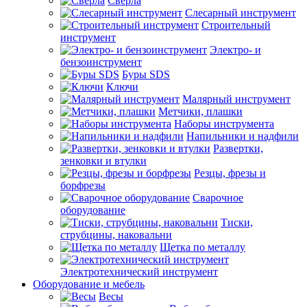
Сверла
Слесарный инструмент
Строительный
инструмент
Электро- и
бензоинструмент
Буры SDS
Ключи
Малярный инструмент
Метчики, плашки
Наборы инструмента
Напильники и надфили
Развертки,
зенковки и втулки
Резцы, фрезы и
борфрезы
Сварочное
оборудование
Тиски,
струбцины, наковальни
Щетка по металлу
Электротехнический инструмент
Оборудование и мебель
Весы