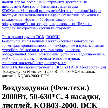
пайки
Сверла
Слесарный инструмент
Строительный
инструмент
Электро- и бензоинструмент
Буры
SDS
Ключи
Малярный инструмент
Метчики, плашки
Наборы
инструмента
Напильники и надфили
Развертки, зенковки и
втулки
Резцы, фрезы и борфрезы
Сварочное
оборудование
Тиски, струбцины, наковальни
Щетка по
металлу
Электротехнический инструмент
-
Электроинструмент DCK, BOSCH
Бензопилы, пилы цепные электрические
Газонокосилки,
триммеры, принадлежности к ним
Зарядные и пускозарядные
устройства
Мотоблоки, культиваторы, навесное
оборудование
Насосы, мотопомпы, установки водоснабжения,
мойки
Станки, электроточила
Тепловые пушки,
тепловентиляторы
Электроинструмент
MAKITA
Электроинструмент DEKO, ZITREK
Электростанции
-
Воздуходувка (Фен.техн.) 2000Вт, 50-630*С, 4 насадки,
дисплей, KQB03-2000, DCK
Воздуходувка (Фен.техн.)
2000Вт, 50-630*С, 4 насадки,
дисплей, KQB03-2000, DCK