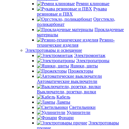
Ремни клиновые
Рукава
резиновые и ПВХ
Оргстекло,
поликарбонат
Прокладочные
материалы
Резино-
технические изделия
Электротовары и освещение
Электромонтаж
Электропатроны
Ящики, щиты
Прожекторы
Автоматические выключатели
Выключатели, розетки, вилки
Кабель
Лампы
Светильники
Удлинители
Фонари
Электротовары
прочие