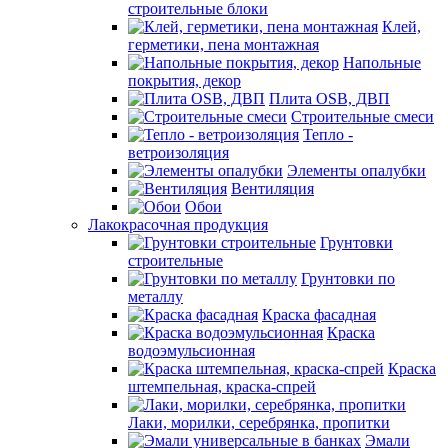
строительные блоки
Клей,
герметики, пена монтажная
Напольные
покрытия, декор
Плита OSB, ДВП
Строительные смеси
Тепло -
ветроизоляция
Элементы опалубки
Вентиляция
Обои
Лакокрасочная продукция
Грунтовки
строительные
Грунтовки по
металлу
Краска фасадная
Краска
водоэмульсионная
Краска
штемпельная, краска-спрей
Лаки, морилки, серебрянка, пропитки
Эмали