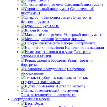
Сверла
Слесарный инструмент
Строительный
инструмент
Электро- и
бензоинструмент
Буры SDS
Ключи
Малярный инструмент
Метчики, плашки
Наборы инструмента
Напильники и надфили
Развертки,
зенковки и втулки
Резцы, фрезы и
борфрезы
Сварочное
оборудование
Тиски,
струбцины, наковальни
Щетка по металлу
Электротехнический инструмент
Оборудование и мебель
Весы