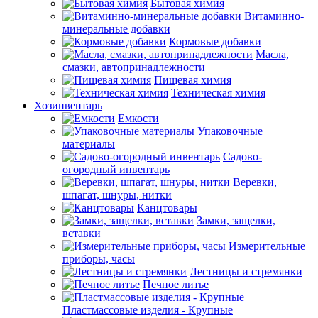
Бытовая химия
Витаминно-
минеральные добавки
Кормовые добавки
Масла,
смазки, автопринадлежности
Пищевая химия
Техническая химия
Хозинвентарь
Емкости
Упаковочные
материалы
Садово-
огородный инвентарь
Веревки,
шпагат, шнуры, нитки
Канцтовары
Замки, защелки,
вставки
Измерительные
приборы, часы
Лестницы и стремянки
Печное литье
Пластмассовые изделия - Крупные