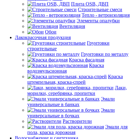
Плита OSB, ДВП
Строительные смеси
Тепло - ветроизоляция
Элементы опалубки
Вентиляция
Обои
Лакокрасочная продукция
Грунтовки
строительные
Грунтовки по металлу
Краска фасадная
Краска
водоэмульсионная
Краска
штемпельная, краска-спрей
Лаки,
морилки, серебрянка, пропитки
Эмали
универсальные в банках
Эмали
универсальные в бочках
Растворители
Эмали для
пола, краска дорожная
Водоснабжение и сантехника