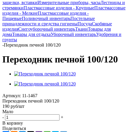
защелки, вставки
Измерительные приборы, часы
Лестницы и
стремянки
Пластмассовые изделия - Крупные
Пластмассовые
изделия - Мелкие
Пластмассовые изделия -
Пищевые
Поливочный инвентарь
Постельные
принадлежности и средства гигиены
Посуда
Скобяные
изделия
Снегоуборочный инвентарь
Ткани
Товары для
дома
Товары для отдыха
Уборочный инвентарь
Удобрения и
грунты
-
Переходник печной 100/120
Переходник печной 100/120
Артикул:
11-1467
Переходник печной 100/120
190
руб
/шт
Мало
-
+
В корзину
Поделиться