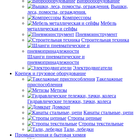
Виброоборудование
Вышки,
леса, помосты, ограждения.
Компрессоры
Мебель
металлическая и сейфы
Пневмоинструмент
Строительная техника
Шланги пневматические и
пневмопринадлежности
Электродвигатели
Крепеж и грузовое оборудование
Такелажные
приспособления
Метизы
Гидравлические тележки, тачки, колеса
Домкрат
Канаты стальные, цепи
Стропы цепные
Стропы текстильные
Тали, лебедки
Промышленная и бытовая химия