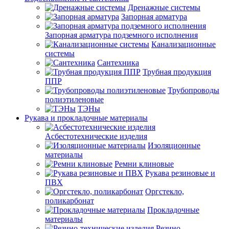
Дренажные системы
Запорная арматура
Запорная арматура подземного исполнения
Канализационные
системы
Сантехника
Трубная продукция
ППР
Трубопроводы
полиэтиленовые
ТЭНы
Рукава и прокладочные материалы
Асбестотехнические изделия
Изоляционные
материалы
Ремни клиновые
Рукава резиновые и
ПВХ
Оргстекло,
поликарбонат
Прокладочные
материалы
Резино-