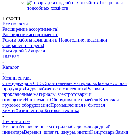
Товары для
подсобных хозяйств
Новости
Все новости
Расширение ассортимента!
Расширение ассортимента!
Режим работы компании в Новогодние праздники!
Сокращенный день!
Выходной 22 апреля
Главная
-
Каталог
-
Хозинвентарь
Спецодежда и СИЗ
Строительные материалы
Лакокрасочная
продукция
Водоснабжение и сантехника
Рукава и
прокладочные материалы
Электротовары и
освещение
Инструмент
Оборудование и мебель
Крепеж и
грузовое оборудование
Промышленная и бытовая
химия
Хозинвентарь
Бытовая техника
-
Печное литье
Емкости
Упаковочные материалы
Садово-огородный
инвентарь
Веревки, шпагат, шнуры, нитки
Канцтовары
Замки,