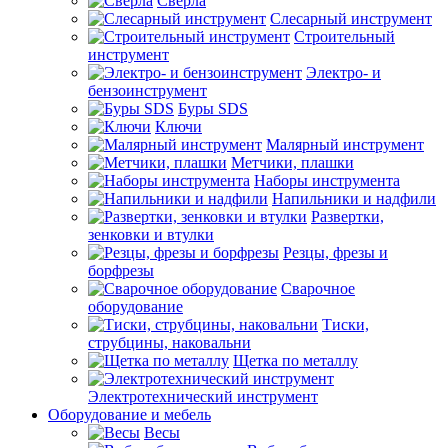
Сверла
Слесарный инструмент
Строительный
инструмент
Электро- и
бензоинструмент
Буры SDS
Ключи
Малярный инструмент
Метчики, плашки
Наборы инструмента
Напильники и надфили
Развертки,
зенковки и втулки
Резцы, фрезы и
борфрезы
Сварочное
оборудование
Тиски,
струбцины, наковальни
Щетка по металлу
Электротехнический инструмент
Оборудование и мебель
Весы