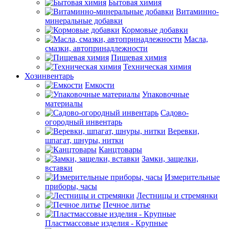
Бытовая химия
Витаминно-
минеральные добавки
Кормовые добавки
Масла,
смазки, автопринадлежности
Пищевая химия
Техническая химия
Хозинвентарь
Емкости
Упаковочные
материалы
Садово-
огородный инвентарь
Веревки,
шпагат, шнуры, нитки
Канцтовары
Замки, защелки,
вставки
Измерительные
приборы, часы
Лестницы и стремянки
Печное литье
Пластмассовые изделия - Крупные