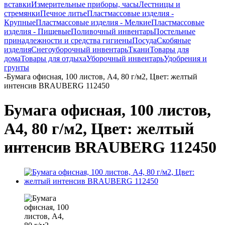
вставки
Измерительные приборы, часы
Лестницы и
стремянки
Печное литье
Пластмассовые изделия -
Крупные
Пластмассовые изделия - Мелкие
Пластмассовые
изделия - Пищевые
Поливочный инвентарь
Постельные
принадлежности и средства гигиены
Посуда
Скобяные
изделия
Снегоуборочный инвентарь
Ткани
Товары для
дома
Товары для отдыха
Уборочный инвентарь
Удобрения и
грунты
-
Бумага офисная, 100 листов, А4, 80 г/м2, Цвет: желтый
интенсив BRAUBERG 112450
Бумага офисная, 100 листов,
А4, 80 г/м2, Цвет: желтый
интенсив BRAUBERG 112450