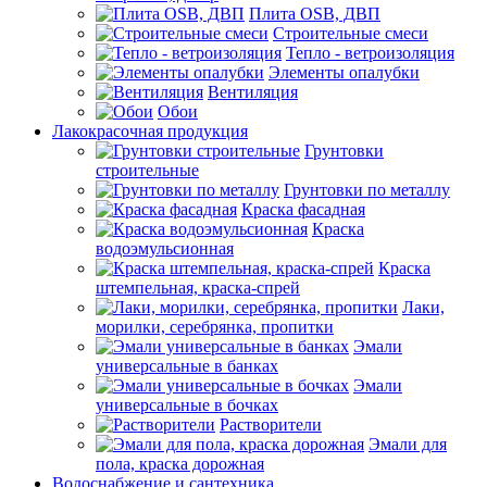
Плита OSB, ДВП
Строительные смеси
Тепло - ветроизоляция
Элементы опалубки
Вентиляция
Обои
Лакокрасочная продукция
Грунтовки
строительные
Грунтовки по металлу
Краска фасадная
Краска
водоэмульсионная
Краска
штемпельная, краска-спрей
Лаки,
морилки, серебрянка, пропитки
Эмали
универсальные в банках
Эмали
универсальные в бочках
Растворители
Эмали для
пола, краска дорожная
Водоснабжение и сантехника