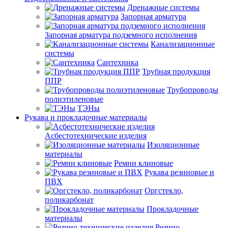
Дренажные системы
Запорная арматура
Запорная арматура подземного исполнения
Канализационные
системы
Сантехника
Трубная продукция
ППР
Трубопроводы
полиэтиленовые
ТЭНы
Рукава и прокладочные материалы
Асбестотехнические изделия
Изоляционные
материалы
Ремни клиновые
Рукава резиновые и
ПВХ
Оргстекло,
поликарбонат
Прокладочные
материалы
Резино-