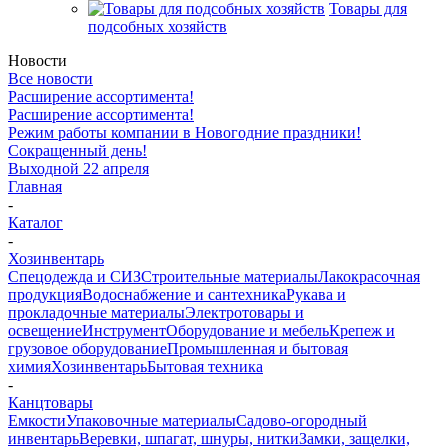
Товары для
подсобных хозяйств
Новости
Все новости
Расширение ассортимента!
Расширение ассортимента!
Режим работы компании в Новогодние праздники!
Сокращенный день!
Выходной 22 апреля
Главная
-
Каталог
-
Хозинвентарь
Спецодежда и СИЗ
Строительные материалы
Лакокрасочная
продукция
Водоснабжение и сантехника
Рукава и
прокладочные материалы
Электротовары и
освещение
Инструмент
Оборудование и мебель
Крепеж и
грузовое оборудование
Промышленная и бытовая
химия
Хозинвентарь
Бытовая техника
-
Канцтовары
Емкости
Упаковочные материалы
Садово-огородный
инвентарь
Веревки, шпагат, шнуры, нитки
Замки, защелки,