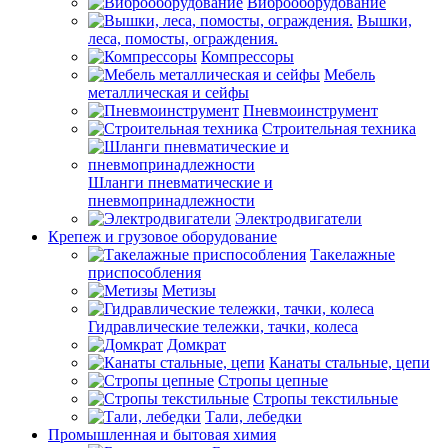
Виброоборудование
Вышки,
леса, помосты, ограждения.
Компрессоры
Мебель
металлическая и сейфы
Пневмоинструмент
Строительная техника
Шланги пневматические и
пневмопринадлежности
Электродвигатели
Крепеж и грузовое оборудование
Такелажные
приспособления
Метизы
Гидравлические тележки, тачки, колеса
Домкрат
Канаты стальные, цепи
Стропы цепные
Стропы текстильные
Тали, лебедки
Промышленная и бытовая химия