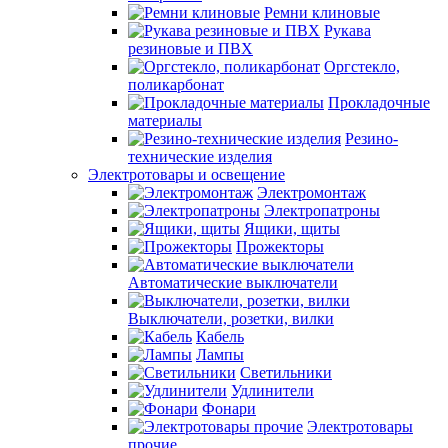
Ремни клиновые
Рукава
резиновые и ПВХ
Оргстекло,
поликарбонат
Прокладочные
материалы
Резино-
технические изделия
Электротовары и освещение
Электромонтаж
Электропатроны
Ящики, щиты
Прожекторы
Автоматические выключатели
Выключатели, розетки, вилки
Кабель
Лампы
Светильники
Удлинители
Фонари
Электротовары
прочие