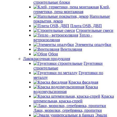
строительные блоки
Клей,
герметики, пена монтажная
Напольные
покрытия, декор
Плита OSB, ДВП
Строительные смеси
Тепло -
ветроизоляция
Элементы опалубки
Вентиляция
Обои
Лакокрасочная продукция
Грунтовки
строительные
Грунтовки по
металлу
Краска фасадная
Краска
водоэмульсионная
Краска
штемпельная, краска-спрей
Лаки, морилки, серебрянка, пропитки
Эмали