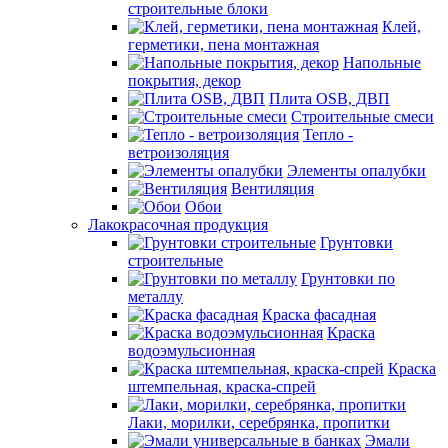
строительные блоки
Клей,
герметики, пена монтажная
Напольные
покрытия, декор
Плита OSB, ДВП
Строительные смеси
Тепло -
ветроизоляция
Элементы опалубки
Вентиляция
Обои
Лакокрасочная продукция
Грунтовки
строительные
Грунтовки по
металлу
Краска фасадная
Краска
водоэмульсионная
Краска
штемпельная, краска-спрей
Лаки, морилки, серебрянка, пропитки
Эмали