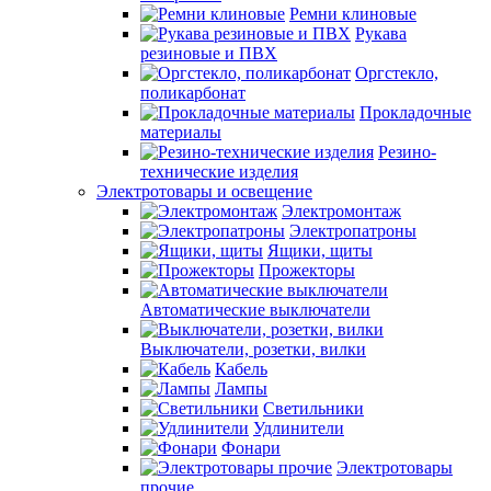
Ремни клиновые
Рукава
резиновые и ПВХ
Оргстекло,
поликарбонат
Прокладочные
материалы
Резино-
технические изделия
Электротовары и освещение
Электромонтаж
Электропатроны
Ящики, щиты
Прожекторы
Автоматические выключатели
Выключатели, розетки, вилки
Кабель
Лампы
Светильники
Удлинители
Фонари
Электротовары
прочие