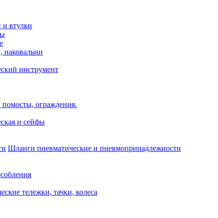
и и втулки
зы
е
, наковальни
еский инструмент
 помосты, ограждения.
ская и сейфы
Шланги пневматические и пневмопринадлежности
собления
еские тележки, тачки, колеса