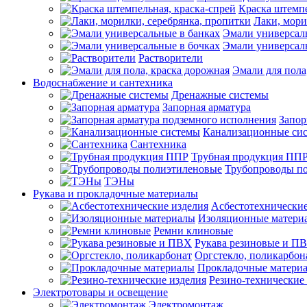
Краска штемпе
Лаки, мори
Эмали универсал
Эмали универсал
Растворители
Эмали для пола
Водоснабжение и сантехника
Дренажные системы
Запорная арматура
Запор
Канализационные си
Сантехника
Трубная продукция ПП
Трубопроводы п
ТЭНы
Рукава и прокладочные материалы
Асбестотехнические
Изоляционные матери
Ремни клиновые
Рукава резиновые и П
Оргстекло, поликарбон
Прокладочные матери
Резино-технические
Электротовары и освещение
Электромонтаж