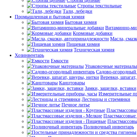
Стропы цепные
Стропы текстильные
Тали, лебедки
Промышленная и бытовая химия
Бытовая химия
Витаминно-ми
Кормовые добавки
Масла, смаз
Пищевая химия
Техническая химия
Хозинвентарь
Емкости
Упаковочные материалы
Садово-огородный
Веревки, шпагат
Канцтовары
Замки, защелки, вставки
Измерительные п
Лестницы и стремянки
Печное литье
Пластмассовы
Пластмассовые 
Пластмассовы
Поливочный инвентарь