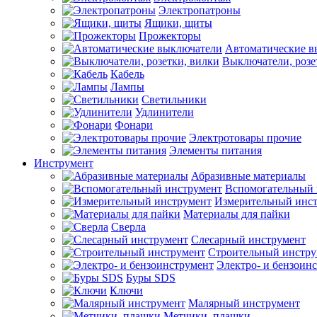
Электропатроны
Ящики, щиты
Прожекторы
Автоматические в
Выключатели, розе
Кабель
Лампы
Светильники
Удлинители
Фонари
Электротовары прочие
Элементы питания
Инструмент
Абразивные материалы
Вспомогательный 
Измерительный инс
Материалы для пайки
Сверла
Слесарный инструмент
Строительный инстру
Электро- и бензоин
Буры SDS
Ключи
Малярный инструмент
Метчики, плашки