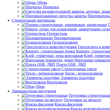
Обувь
Перчатки
Противопожа
Строительные материалы
П
Геотекстиль
Пиломатериалы
Гидроизоляция
Гипсоплита и ком
Кирпич, строитель
Клей, герметик
Напольные покрытия
Плита OSB, ДВП
Строительные смеси
Тепло - ветроизоляция
Элементы опалубки
Вентиляция
Обои
Лакокрасочная продукция
Грунтовки строительны
Грунтовки по металлу
Краска фасадная
Краска водоэмульсион