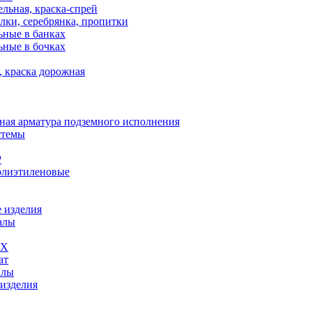
льная, краска-спрей
лки, серебрянка, пропитки
ьные в банках
ьные в бочках
, краска дорожная
ная арматура подземного исполнения
стемы
Р
олиэтиленовые
 изделия
алы
ВХ
ат
алы
 изделия