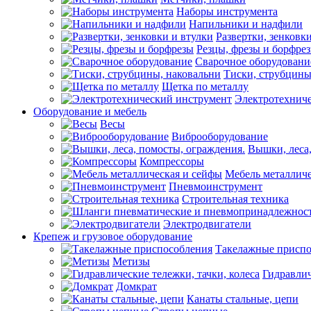
Наборы инструмента
Напильники и надфили
Развертки, зенковк
Резцы, фрезы и борфре
Сварочное оборудовани
Тиски, струбцины
Щетка по металлу
Электротехнич
Оборудование и мебель
Весы
Виброоборудование
Вышки, леса,
Компрессоры
Мебель металличе
Пневмоинструмент
Строительная техника
Электродвигатели
Крепеж и грузовое оборудование
Такелажные приспо
Метизы
Гидравлич
Домкрат
Канаты стальные, цепи