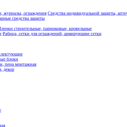
Средства индивидуальной защиты, апте
рные средства защиты
ленки строительные, парниковые, кровельные
Рабица, сетки для ограждений, армирующие сетки
плектующие
ные блоки
и, пена монтажная
, декор
е
ная