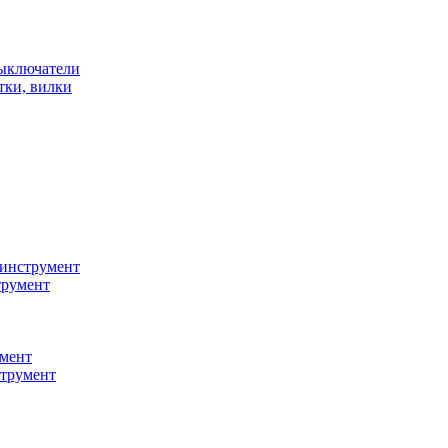
ыключатели
тки, вилки
инструмент
трумент
мент
струмент