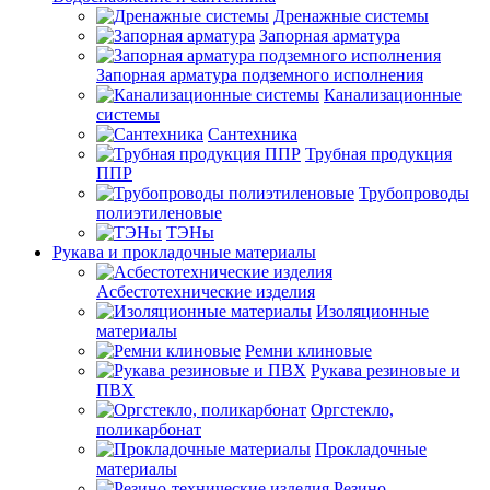
Дренажные системы
Запорная арматура
Запорная арматура подземного исполнения
Канализационные
системы
Сантехника
Трубная продукция
ППР
Трубопроводы
полиэтиленовые
ТЭНы
Рукава и прокладочные материалы
Асбестотехнические изделия
Изоляционные
материалы
Ремни клиновые
Рукава резиновые и
ПВХ
Оргстекло,
поликарбонат
Прокладочные
материалы
Резино-