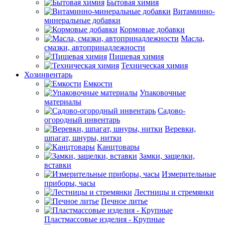
Бытовая химия
Витаминно-
минеральные добавки
Кормовые добавки
Масла,
смазки, автопринадлежности
Пищевая химия
Техническая химия
Хозинвентарь
Емкости
Упаковочные
материалы
Садово-
огородный инвентарь
Веревки,
шпагат, шнуры, нитки
Канцтовары
Замки, защелки,
вставки
Измерительные
приборы, часы
Лестницы и стремянки
Печное литье
Пластмассовые изделия - Крупные