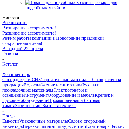
Товары для
подсобных хозяйств
Новости
Все новости
Расширение ассортимента!
Расширение ассортимента!
Режим работы компании в Новогодние праздники!
Сокращенный день!
Выходной 22 апреля
Главная
-
Каталог
-
Хозинвентарь
Спецодежда и СИЗ
Строительные материалы
Лакокрасочная
продукция
Водоснабжение и сантехника
Рукава и
прокладочные материалы
Электротовары и
освещение
Инструмент
Оборудование и мебель
Крепеж и
грузовое оборудование
Промышленная и бытовая
химия
Хозинвентарь
Бытовая техника
-
Посуда
Емкости
Упаковочные материалы
Садово-огородный
инвентарь
Веревки, шпагат, шнуры, нитки
Канцтовары
Замки,