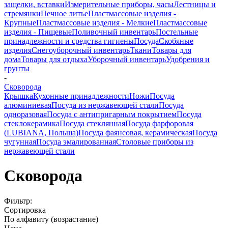
защелки, вставки
Измерительные приборы, часы
Лестницы и
стремянки
Печное литье
Пластмассовые изделия -
Крупные
Пластмассовые изделия - Мелкие
Пластмассовые
изделия - Пищевые
Поливочный инвентарь
Постельные
принадлежности и средства гигиены
Посуда
Скобяные
изделия
Снегоуборочный инвентарь
Ткани
Товары для
дома
Товары для отдыха
Уборочный инвентарь
Удобрения и
грунты
-
Сковорода
Крышка
Кухонные принадлежности
Ножи
Посуда
алюминиевая
Посуда из нержавеющей стали
Посуда
одноразовая
Посуда с антипригарным покрытием
Посуда
стеклокерамика
Посуда стеклянная
Посуда фарфоровая
(LUBIANA, Польша)
Посуда фаянсовая, керамическая
Посуда
чугунная
Посуда эмалированная
Столовые приборы из
нержавеющей стали
Сковорода
Фильтр:
Сортировка
По алфавиту (возрастание)