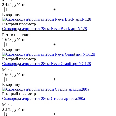
2 425
руб
/шт
-
+
В корзину
Быстрый просмотр
Сковорода a/пр литая 28см Neva Black арт.N128
Есть в наличии
1 648
руб
/шт
-
+
В корзину
Быстрый просмотр
Сковорода a/пр литая 28см Neva Granit арт.NG128
Мало
1 667
руб
/шт
-
+
В корзину
Быстрый просмотр
Сковорода a/пр литая 28см Стелла арт.ссм280а
Мало
2 349
руб
/шт
-
+