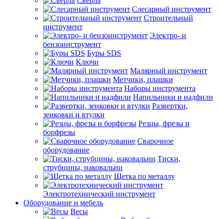
Сверла
Слесарный инструмент
Строительный
инструмент
Электро- и
бензоинструмент
Буры SDS
Ключи
Малярный инструмент
Метчики, плашки
Наборы инструмента
Напильники и надфили
Развертки,
зенковки и втулки
Резцы, фрезы и
борфрезы
Сварочное
оборудование
Тиски,
струбцины, наковальни
Щетка по металлу
Электротехнический инструмент
Оборудование и мебель
Весы