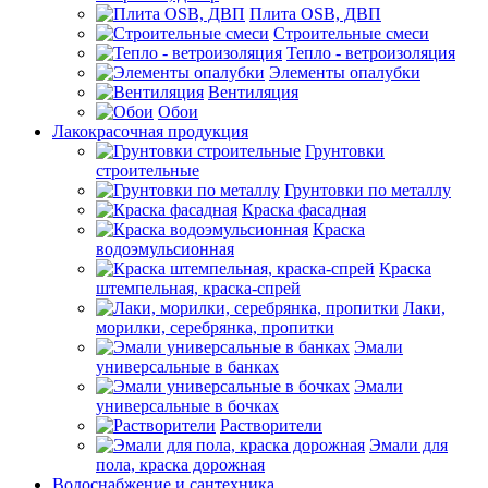
Плита OSB, ДВП
Строительные смеси
Тепло - ветроизоляция
Элементы опалубки
Вентиляция
Обои
Лакокрасочная продукция
Грунтовки
строительные
Грунтовки по металлу
Краска фасадная
Краска
водоэмульсионная
Краска
штемпельная, краска-спрей
Лаки,
морилки, серебрянка, пропитки
Эмали
универсальные в банках
Эмали
универсальные в бочках
Растворители
Эмали для
пола, краска дорожная
Водоснабжение и сантехника