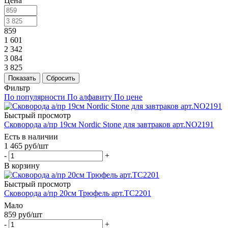
Цена
859
1 601
2 342
3 084
3 825
Показать
Сбросить
Фильтр
По популярности
По алфавиту
По цене
Быстрый просмотр
Сковорода a/пр 19см Nordic Stone для завтраков арт.NO2191
Есть в наличии
1 465
руб
/шт
-
+
В корзину
Быстрый просмотр
Сковорода a/пр 20см Трюфель арт.TC2201
Мало
859
руб
/шт
-
+