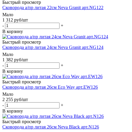
Быстрый просмотр
Сковорода a/пр литая 22см Neva Granit арт.NG122
Мало
1 312
руб
/шт
-
+
В корзину
Быстрый просмотр
Сковорода a/пр литая 24см Neva Granit арт.NG124
Мало
1 382
руб
/шт
-
+
В корзину
Быстрый просмотр
Сковорода a/пр литая 26см Eco Way арт.EW126
Мало
2 255
руб
/шт
-
+
В корзину
Быстрый просмотр
Сковорода a/пр литая 26см Neva Black арт.N126