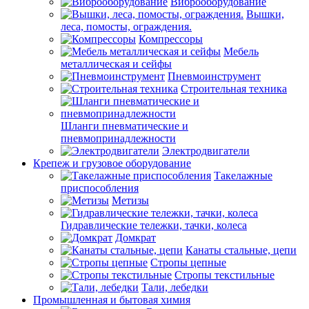
Виброоборудование
Вышки,
леса, помосты, ограждения.
Компрессоры
Мебель
металлическая и сейфы
Пневмоинструмент
Строительная техника
Шланги пневматические и
пневмопринадлежности
Электродвигатели
Крепеж и грузовое оборудование
Такелажные
приспособления
Метизы
Гидравлические тележки, тачки, колеса
Домкрат
Канаты стальные, цепи
Стропы цепные
Стропы текстильные
Тали, лебедки
Промышленная и бытовая химия