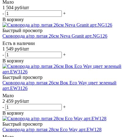
Мало
1 504
руб
/шт
-
+
В корзину
Быстрый просмотр
Сковорода a/пр литая 26см Neva Granit арт.NG126
Есть в наличии
1 549
руб
/шт
-
+
В корзину
Быстрый просмотр
Сковорода a/пр литая 26см Вок Eco Way цвет зеленый
арт.EW3126
Мало
2 459
руб
/шт
-
+
В корзину
Быстрый просмотр
Сковорода a/пр литая 28см Eco Way арт.EW128
Мало