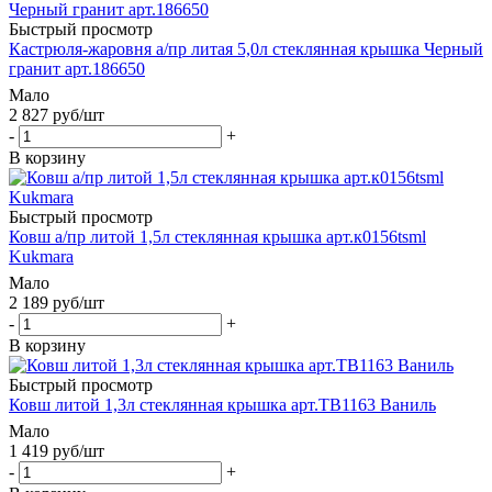
Быстрый просмотр
Кастрюля-жаровня а/пр литая 5,0л стеклянная крышка Черный
гранит арт.186650
Мало
2 827
руб
/шт
-
+
В корзину
Быстрый просмотр
Ковш а/пр литой 1,5л стеклянная крышка арт.к0156tsml
Kukmara
Мало
2 189
руб
/шт
-
+
В корзину
Быстрый просмотр
Ковш литой 1,3л стеклянная крышка арт.ТВ1163 Ваниль
Мало
1 419
руб
/шт
-
+