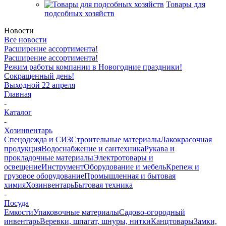
Товары для
подсобных хозяйств
Новости
Все новости
Расширение ассортимента!
Расширение ассортимента!
Режим работы компании в Новогодние праздники!
Сокращенный день!
Выходной 22 апреля
Главная
-
Каталог
-
Хозинвентарь
Спецодежда и СИЗ
Строительные материалы
Лакокрасочная
продукция
Водоснабжение и сантехника
Рукава и
прокладочные материалы
Электротовары и
освещение
Инструмент
Оборудование и мебель
Крепеж и
грузовое оборудование
Промышленная и бытовая
химия
Хозинвентарь
Бытовая техника
-
Посуда
Емкости
Упаковочные материалы
Садово-огородный
инвентарь
Веревки, шпагат, шнуры, нитки
Канцтовары
Замки,