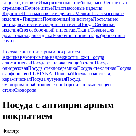
защелки, вставки
Измерительные приборы, часы
Лестницы и
стремянки
Печное литье
Пластмассовые изделия -
Крупные
Пластмассовые изделия - Мелкие
Пластмассовые
изделия - Пищевые
Поливочный инвентарь
Постельные
принадлежности и средства гигиены
Посуда
Скобяные
изделия
Снегоуборочный инвентарь
Ткани
Товары для
дома
Товары для отдыха
Уборочный инвентарь
Удобрения и
грунты
-
Посуда с антипригарным покрытием
Крышка
Кухонные принадлежности
Ножи
Посуда
алюминиевая
Посуда из нержавеющей стали
Посуда
одноразовая
Посуда стеклокерамика
Посуда стеклянная
Посуда
фарфоровая (LUBIANA, Польша)
Посуда фаянсовая,
керамическая
Посуда чугунная
Посуда
эмалированная
Столовые приборы из нержавеющей
стали
Сковорода
Посуда с антипригарным
покрытием
Фильтр: