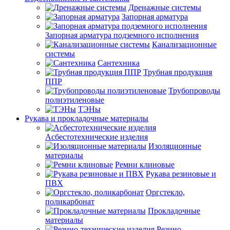
Дренажные системы
Запорная арматура
Запорная арматура подземного исполнения
Канализационные
системы
Сантехника
Трубная продукция
ППР
Трубопроводы
полиэтиленовые
ТЭНы
Рукава и прокладочные материалы
Асбестотехнические изделия
Изоляционные
материалы
Ремни клиновые
Рукава резиновые и
ПВХ
Оргстекло,
поликарбонат
Прокладочные
материалы
Резино-