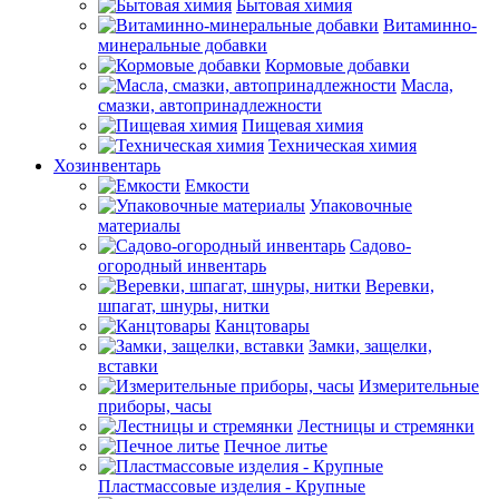
Бытовая химия
Витаминно-
минеральные добавки
Кормовые добавки
Масла,
смазки, автопринадлежности
Пищевая химия
Техническая химия
Хозинвентарь
Емкости
Упаковочные
материалы
Садово-
огородный инвентарь
Веревки,
шпагат, шнуры, нитки
Канцтовары
Замки, защелки,
вставки
Измерительные
приборы, часы
Лестницы и стремянки
Печное литье
Пластмассовые изделия - Крупные