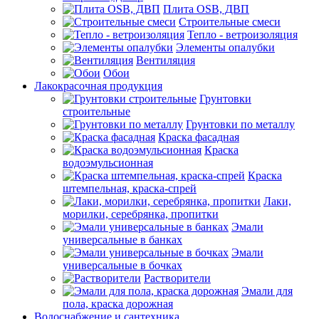
Плита OSB, ДВП
Строительные смеси
Тепло - ветроизоляция
Элементы опалубки
Вентиляция
Обои
Лакокрасочная продукция
Грунтовки
строительные
Грунтовки по металлу
Краска фасадная
Краска
водоэмульсионная
Краска
штемпельная, краска-спрей
Лаки,
морилки, серебрянка, пропитки
Эмали
универсальные в банках
Эмали
универсальные в бочках
Растворители
Эмали для
пола, краска дорожная
Водоснабжение и сантехника