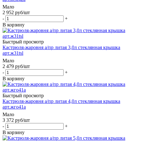
Мало
2 952
руб
/шт
-
+
В корзину
Быстрый просмотр
Кастрюля-жаровня а/пр литая 3,0л стеклянная крышка
арт.ж31tsl
Мало
2 479
руб
/шт
-
+
В корзину
Быстрый просмотр
Кастрюля-жаровня а/пр литая 4,0л стеклянная крышка
арт.жго41а
Мало
3 372
руб
/шт
-
+
В корзину