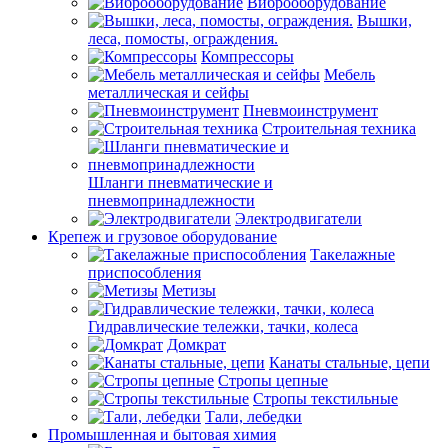
Виброоборудование
Вышки,
леса, помосты, ограждения.
Компрессоры
Мебель
металлическая и сейфы
Пневмоинструмент
Строительная техника
Шланги пневматические и
пневмопринадлежности
Электродвигатели
Крепеж и грузовое оборудование
Такелажные
приспособления
Метизы
Гидравлические тележки, тачки, колеса
Домкрат
Канаты стальные, цепи
Стропы цепные
Стропы текстильные
Тали, лебедки
Промышленная и бытовая химия