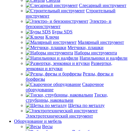
Сверла
Слесарный инструмент
Строительный
инструмент
Электро- и
бензоинструмент
Буры SDS
Ключи
Малярный инструмент
Метчики, плашки
Наборы инструмента
Напильники и надфили
Развертки,
зенковки и втулки
Резцы, фрезы и
борфрезы
Сварочное
оборудование
Тиски,
струбцины, наковальни
Щетка по металлу
Электротехнический инструмент
Оборудование и мебель
Весы