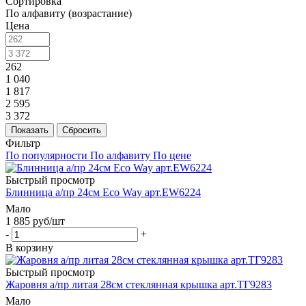
Сортировка
По алфавиту (возрастание)
Цена
262
1 040
1 817
2 595
3 372
Показать
Сбросить
Фильтр
По популярности
По алфавиту
По цене
Быстрый просмотр
Блинница а/пр 24см Eco Way арт.EW6224
Мало
1 885
руб
/шт
-
+
В корзину
Быстрый просмотр
Жаровня а/пр литая 28см стеклянная крышка арт.ТГ9283
Мало