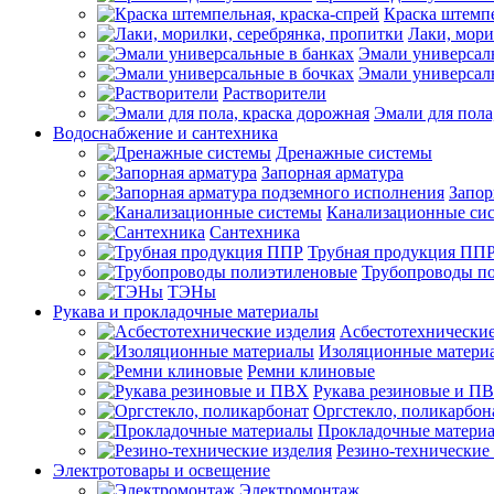
Краска штемпе
Лаки, мори
Эмали универсал
Эмали универсал
Растворители
Эмали для пола
Водоснабжение и сантехника
Дренажные системы
Запорная арматура
Запор
Канализационные си
Сантехника
Трубная продукция ПП
Трубопроводы п
ТЭНы
Рукава и прокладочные материалы
Асбестотехнические
Изоляционные матери
Ремни клиновые
Рукава резиновые и П
Оргстекло, поликарбон
Прокладочные матери
Резино-технические
Электротовары и освещение
Электромонтаж