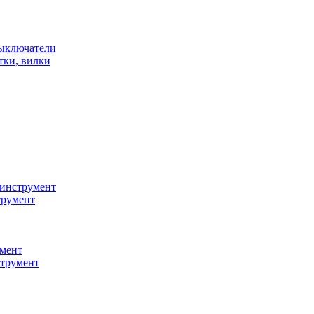
ыключатели
тки, вилки
инструмент
трумент
мент
струмент