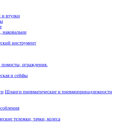
и и втулки
зы
е
, наковальни
еский инструмент
 помосты, ограждения.
ская и сейфы
Шланги пневматические и пневмопринадлежности
собления
еские тележки, тачки, колеса