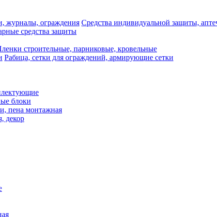
Средства индивидуальной защиты, апте
рные средства защиты
ленки строительные, парниковые, кровельные
Рабица, сетки для ограждений, армирующие сетки
плектующие
ные блоки
и, пена монтажная
, декор
е
ная