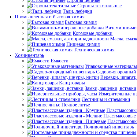
Стропы цепные
Стропы текстильные
Тали, лебедки
Промышленная и бытовая химия
Бытовая химия
Витаминно-ми
Кормовые добавки
Масла, смаз
Пищевая химия
Техническая химия
Хозинвентарь
Емкости
Упаковочные материалы
Садово-огородный
Веревки, шпагат
Канцтовары
Замки, защелки, вставки
Измерительные п
Лестницы и стремянки
Печное литье
Пластмассовы
Пластмассовые 
Пластмассовы
Поливочный инвентарь