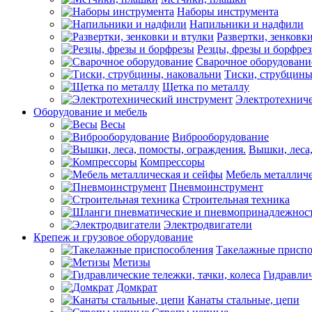
Наборы инструмента
Напильники и надфили
Развертки, зенковк
Резцы, фрезы и борфре
Сварочное оборудовани
Тиски, струбцины
Щетка по металлу
Электротехнич
Оборудование и мебель
Весы
Виброоборудование
Вышки, леса,
Компрессоры
Мебель металличе
Пневмоинструмент
Строительная техника
Электродвигатели
Крепеж и грузовое оборудование
Такелажные приспо
Метизы
Гидравлич
Домкрат
Канаты стальные, цепи