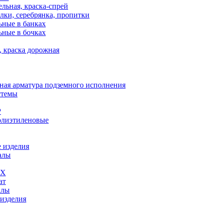
льная, краска-спрей
лки, серебрянка, пропитки
ьные в банках
ьные в бочках
, краска дорожная
ная арматура подземного исполнения
стемы
Р
олиэтиленовые
 изделия
алы
ВХ
ат
алы
 изделия