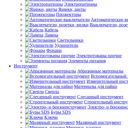
Электропатроны
Ящики, щиты
Прожекторы
Автоматические в
Выключатели, розе
Кабель
Лампы
Светильники
Удлинители
Фонари
Электротовары прочие
Элементы питания
Инструмент
Абразивные материалы
Вспомогательный 
Измерительный инс
Материалы для пайки
Сверла
Слесарный инструмент
Строительный инстру
Электро- и бензоин
Буры SDS
Ключи
Малярный инструмент
Метчики, плашки