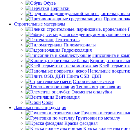
Обувь
Перчатки
Противопожа
Строительные материалы
П
Геотекстиль
Пиломатериалы
Гидроизоляция
Гипсоплита и ком
Кирпич, строитель
Клей, герметик
Напольные покрытия
Плита OSB, ДВП
Строительные смеси
Тепло - ветроизоляция
Элементы опалубки
Вентиляция
Обои
Лакокрасочная продукция
Грунтовки строительны
Грунтовки по металлу
Краска фасадная
Краска водоэмульсион