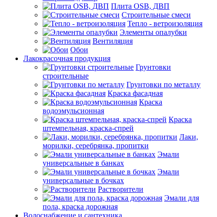
Плита OSB, ДВП
Строительные смеси
Тепло - ветроизоляция
Элементы опалубки
Вентиляция
Обои
Лакокрасочная продукция
Грунтовки
строительные
Грунтовки по металлу
Краска фасадная
Краска
водоэмульсионная
Краска
штемпельная, краска-спрей
Лаки,
морилки, серебрянка, пропитки
Эмали
универсальные в банках
Эмали
универсальные в бочках
Растворители
Эмали для
пола, краска дорожная
Водоснабжение и сантехника