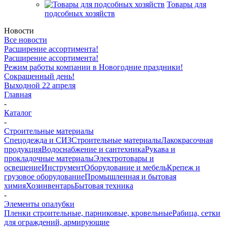
Товары для
подсобных хозяйств
Новости
Все новости
Расширение ассортимента!
Расширение ассортимента!
Режим работы компании в Новогодние праздники!
Сокращенный день!
Выходной 22 апреля
Главная
-
Каталог
-
Строительные материалы
Спецодежда и СИЗ
Строительные материалы
Лакокрасочная
продукция
Водоснабжение и сантехника
Рукава и
прокладочные материалы
Электротовары и
освещение
Инструмент
Оборудование и мебель
Крепеж и
грузовое оборудование
Промышленная и бытовая
химия
Хозинвентарь
Бытовая техника
-
Элементы опалубки
Пленки строительные, парниковые, кровельные
Рабица, сетки
для ограждений, армирующие