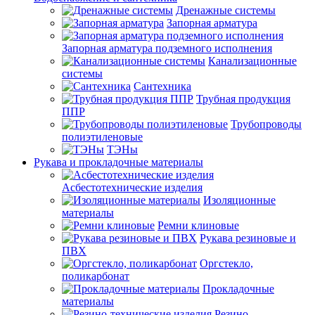
Дренажные системы
Запорная арматура
Запорная арматура подземного исполнения
Канализационные
системы
Сантехника
Трубная продукция
ППР
Трубопроводы
полиэтиленовые
ТЭНы
Рукава и прокладочные материалы
Асбестотехнические изделия
Изоляционные
материалы
Ремни клиновые
Рукава резиновые и
ПВХ
Оргстекло,
поликарбонат
Прокладочные
материалы
Резино-