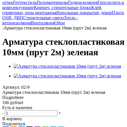
сетки
Геотекстиль
Пиломатериалы
Гидроизоляция
Гипсоплита и
комплектующие
Кирпич, строительные блоки
Клей,
герметики, пена монтажная
Напольные покрытия, декор
Плита
OSB, ДВП
Строительные смеси
Тепло -
ветроизоляция
Вентиляция
Обои
-
Арматура стеклопластиковая 10мм (прут 2м) зеленая
Арматура стеклопластиковая
10мм (прут 2м) зеленая
Артикул:
02-9
Арматура стеклопластиковая 10мм (прут 2м) зеленая
Подробнее
166
руб
/шт
Есть в наличии
-
+
В корзину
Поделиться