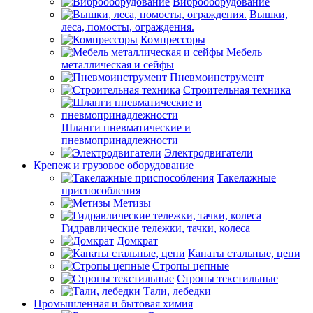
Виброоборудование
Вышки,
леса, помосты, ограждения.
Компрессоры
Мебель
металлическая и сейфы
Пневмоинструмент
Строительная техника
Шланги пневматические и
пневмопринадлежности
Электродвигатели
Крепеж и грузовое оборудование
Такелажные
приспособления
Метизы
Гидравлические тележки, тачки, колеса
Домкрат
Канаты стальные, цепи
Стропы цепные
Стропы текстильные
Тали, лебедки
Промышленная и бытовая химия