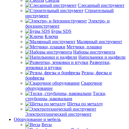
Сверла
Слесарный инструмент
Строительный
инструмент
Электро- и
бензоинструмент
Буры SDS
Ключи
Малярный инструмент
Метчики, плашки
Наборы инструмента
Напильники и надфили
Развертки,
зенковки и втулки
Резцы, фрезы и
борфрезы
Сварочное
оборудование
Тиски,
струбцины, наковальни
Щетка по металлу
Электротехнический инструмент
Оборудование и мебель
Весы