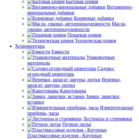
Бытовая химия
Витаминно-
минеральные добавки
Кормовые добавки
Масла,
смазки, автопринадлежности
Пищевая химия
Техническая химия
Хозинвентарь
Емкости
Упаковочные
материалы
Садово-
огородный инвентарь
Веревки,
шпагат, шнуры, нитки
Канцтовары
Замки, защелки,
вставки
Измерительные
приборы, часы
Лестницы и стремянки
Печное литье
Пластмассовые изделия - Крупные