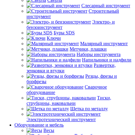
Сверла
Слесарный инструмент
Строительный
инструмент
Электро- и
бензоинструмент
Буры SDS
Ключи
Малярный инструмент
Метчики, плашки
Наборы инструмента
Напильники и надфили
Развертки,
зенковки и втулки
Резцы, фрезы и
борфрезы
Сварочное
оборудование
Тиски,
струбцины, наковальни
Щетка по металлу
Электротехнический инструмент
Оборудование и мебель
Весы