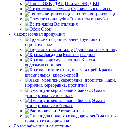
Плита OSB, ДВП
Строительные смеси
Тепло - ветроизоляция
Элементы опалубки
Вентиляция
Обои
Лакокрасочная продукция
Грунтовки
строительные
Грунтовки по металлу
Краска фасадная
Краска
водоэмульсионная
Краска
штемпельная, краска-спрей
Лаки,
морилки, серебрянка, пропитки
Эмали
универсальные в банках
Эмали
универсальные в бочках
Растворители
Эмали для
пола, краска дорожная
Водоснабжение и сантехника