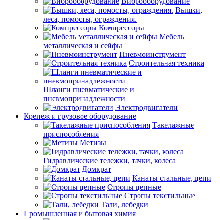
Виброоборудование
Вышки,
леса, помосты, ограждения.
Компрессоры
Мебель
металлическая и сейфы
Пневмоинструмент
Строительная техника
Шланги пневматические и
пневмопринадлежности
Электродвигатели
Крепеж и грузовое оборудование
Такелажные
приспособления
Метизы
Гидравлические тележки, тачки, колеса
Домкрат
Канаты стальные, цепи
Стропы цепные
Стропы текстильные
Тали, лебедки
Промышленная и бытовая химия