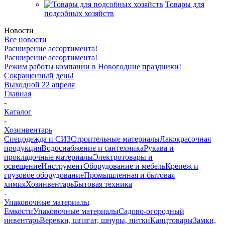
Товары для
подсобных хозяйств
Новости
Все новости
Расширение ассортимента!
Расширение ассортимента!
Режим работы компании в Новогодние праздники!
Сокращенный день!
Выходной 22 апреля
Главная
-
Каталог
-
Хозинвентарь
Спецодежда и СИЗ
Строительные материалы
Лакокрасочная
продукция
Водоснабжение и сантехника
Рукава и
прокладочные материалы
Электротовары и
освещение
Инструмент
Оборудование и мебель
Крепеж и
грузовое оборудование
Промышленная и бытовая
химия
Хозинвентарь
Бытовая техника
-
Упаковочные материалы
Емкости
Упаковочные материалы
Садово-огородный
инвентарь
Веревки, шпагат, шнуры, нитки
Канцтовары
Замки,