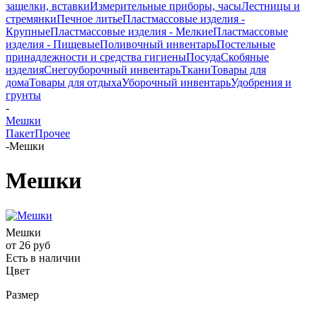
защелки, вставки
Измерительные приборы, часы
Лестницы и
стремянки
Печное литье
Пластмассовые изделия -
Крупные
Пластмассовые изделия - Мелкие
Пластмассовые
изделия - Пищевые
Поливочный инвентарь
Постельные
принадлежности и средства гигиены
Посуда
Скобяные
изделия
Снегоуборочный инвентарь
Ткани
Товары для
дома
Товары для отдыха
Уборочный инвентарь
Удобрения и
грунты
-
Мешки
Пакет
Прочее
-
Мешки
Мешки
Мешки
от
26 руб
Есть в наличии
Цвет
Размер