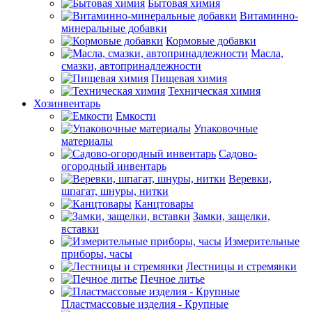
Бытовая химия
Витаминно-
минеральные добавки
Кормовые добавки
Масла,
смазки, автопринадлежности
Пищевая химия
Техническая химия
Хозинвентарь
Емкости
Упаковочные
материалы
Садово-
огородный инвентарь
Веревки,
шпагат, шнуры, нитки
Канцтовары
Замки, защелки,
вставки
Измерительные
приборы, часы
Лестницы и стремянки
Печное литье
Пластмассовые изделия - Крупные