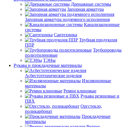
Дренажные системы
Запорная арматура
Запорная арматура подземного исполнения
Канализационные
системы
Сантехника
Трубная продукция
ППР
Трубопроводы
полиэтиленовые
ТЭНы
Рукава и прокладочные материалы
Асбестотехнические изделия
Изоляционные
материалы
Ремни клиновые
Рукава резиновые и
ПВХ
Оргстекло,
поликарбонат
Прокладочные
материалы
Резино-