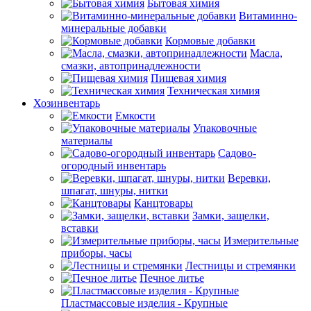
Бытовая химия
Витаминно-
минеральные добавки
Кормовые добавки
Масла,
смазки, автопринадлежности
Пищевая химия
Техническая химия
Хозинвентарь
Емкости
Упаковочные
материалы
Садово-
огородный инвентарь
Веревки,
шпагат, шнуры, нитки
Канцтовары
Замки, защелки,
вставки
Измерительные
приборы, часы
Лестницы и стремянки
Печное литье
Пластмассовые изделия - Крупные