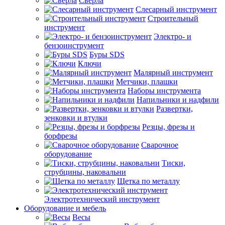
Сверла
Слесарный инструмент
Строительный
инструмент
Электро- и
бензоинструмент
Буры SDS
Ключи
Малярный инструмент
Метчики, плашки
Наборы инструмента
Напильники и надфили
Развертки,
зенковки и втулки
Резцы, фрезы и
борфрезы
Сварочное
оборудование
Тиски,
струбцины, наковальни
Щетка по металлу
Электротехнический инструмент
Оборудование и мебель
Весы