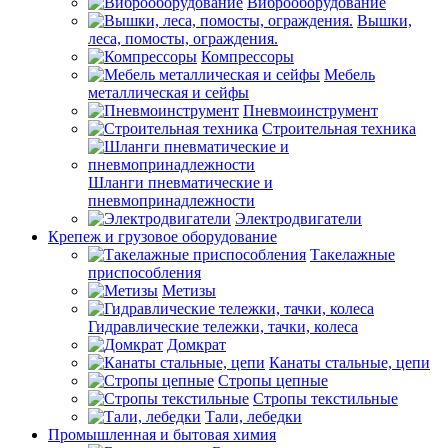
Виброоборудование
Вышки,
леса, помосты, ограждения.
Компрессоры
Мебель
металлическая и сейфы
Пневмоинструмент
Строительная техника
Шланги пневматические и
пневмопринадлежности
Электродвигатели
Крепеж и грузовое оборудование
Такелажные
приспособления
Метизы
Гидравлические тележки, тачки, колеса
Домкрат
Канаты стальные, цепи
Стропы цепные
Стропы текстильные
Тали, лебедки
Промышленная и бытовая химия