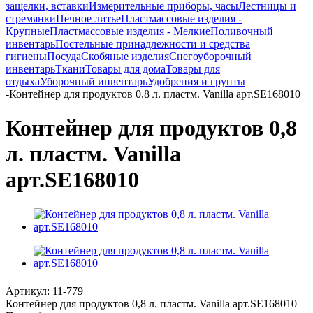
защелки, вставки
Измерительные приборы, часы
Лестницы и
стремянки
Печное литье
Пластмассовые изделия -
Крупные
Пластмассовые изделия - Мелкие
Поливочный
инвентарь
Постельные принадлежности и средства
гигиены
Посуда
Скобяные изделия
Снегоуборочный
инвентарь
Ткани
Товары для дома
Товары для
отдыха
Уборочный инвентарь
Удобрения и грунты
-
Контейнер для продуктов 0,8 л. пластм. Vanilla арт.SE168010
Контейнер для продуктов 0,8
л. пластм. Vanilla
арт.SE168010
Артикул:
11-779
Контейнер для продуктов 0,8 л. пластм. Vanilla арт.SE168010