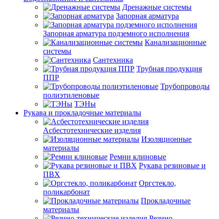
Дренажные системы
Запорная арматура
Запорная арматура подземного исполнения
Канализационные
системы
Сантехника
Трубная продукция
ППР
Трубопроводы
полиэтиленовые
ТЭНы
Рукава и прокладочные материалы
Асбестотехнические изделия
Изоляционные
материалы
Ремни клиновые
Рукава резиновые и
ПВХ
Оргстекло,
поликарбонат
Прокладочные
материалы
Резино-