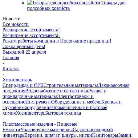
Товары для
подсобных хозяйств
Новости
Все новости
Расширение ассортимента!
Расширение ассортимента!
Режим работы компании в Новогодние праздники!
Сокращенный день!
Выходной 22 апреля
Главная
-
Каталог
-
Хозинвентарь
Спецодежда и СИЗ
Строительные материалы
Лакокрасочная
продукция
Водоснабжение и сантехника
Рукава и
прокладочные материалы
Электротовары и
освещение
Инструмент
Оборудование и мебель
Крепеж и
грузовое оборудование
Промышленная и бытовая
химия
Хозинвентарь
Бытовая техника
-
Пластмассовые изделия - Пищевые
Емкости
Упаковочные материалы
Садово-огородный
инвентарь
Веревки, шпагат, шнуры, нитки
Канцтовары
Замки,