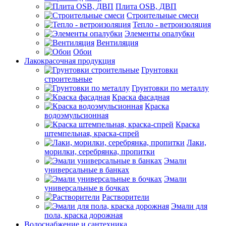
Плита OSB, ДВП
Строительные смеси
Тепло - ветроизоляция
Элементы опалубки
Вентиляция
Обои
Лакокрасочная продукция
Грунтовки
строительные
Грунтовки по металлу
Краска фасадная
Краска
водоэмульсионная
Краска
штемпельная, краска-спрей
Лаки,
морилки, серебрянка, пропитки
Эмали
универсальные в банках
Эмали
универсальные в бочках
Растворители
Эмали для
пола, краска дорожная
Водоснабжение и сантехника