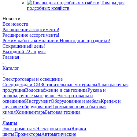
Товары для
подсобных хозяйств
Новости
Все новости
Расширение ассортимента!
Расширение ассортимента!
Режим работы компании в Новогодние праздники!
Сокращенный день!
Выходной 22 апреля
Главная
-
Каталог
-
Электротовары и освещение
Спецодежда и СИЗ
Строительные материалы
Лакокрасочная
продукция
Водоснабжение и сантехника
Рукава и
прокладочные материалы
Электротовары и
освещение
Инструмент
Оборудование и мебель
Крепеж и
грузовое оборудование
Промышленная и бытовая
химия
Хозинвентарь
Бытовая техника
-
Лампы
Электромонтаж
Электропатроны
Ящики,
щиты
Прожекторы
Автоматические