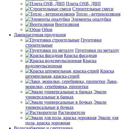
Плита OSB, ДВП
Строительные смеси
Тепло - ветроизоляция
Элементы опалубки
Вентиляция
Обои
Лакокрасочная продукция
Грунтовки
строительные
Грунтовки по металлу
Краска фасадная
Краска
водоэмульсионная
Краска
штемпельная, краска-спрей
Лаки,
морилки, серебрянка, пропитки
Эмали
универсальные в банках
Эмали
универсальные в бочках
Растворители
Эмали для
пола, краска дорожная
Водоснабжение и сантехника