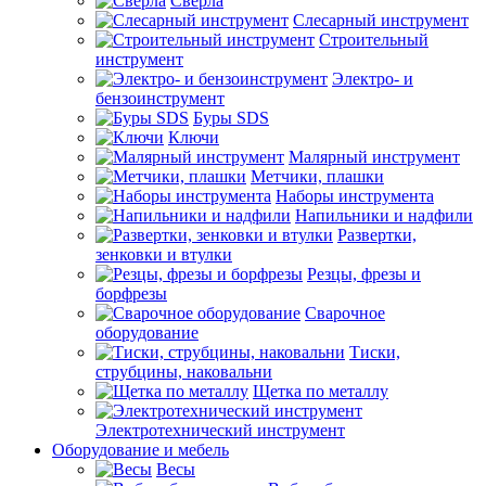
Сверла
Слесарный инструмент
Строительный
инструмент
Электро- и
бензоинструмент
Буры SDS
Ключи
Малярный инструмент
Метчики, плашки
Наборы инструмента
Напильники и надфили
Развертки,
зенковки и втулки
Резцы, фрезы и
борфрезы
Сварочное
оборудование
Тиски,
струбцины, наковальни
Щетка по металлу
Электротехнический инструмент
Оборудование и мебель
Весы