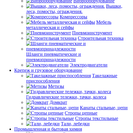
Виброоборудование
Вышки,
леса, помосты, ограждения.
Компрессоры
Мебель
металлическая и сейфы
Пневмоинструмент
Строительная техника
Шланги пневматические и
пневмопринадлежности
Электродвигатели
Крепеж и грузовое оборудование
Такелажные
приспособления
Метизы
Гидравлические тележки, тачки, колеса
Домкрат
Канаты стальные, цепи
Стропы цепные
Стропы текстильные
Тали, лебедки
Промышленная и бытовая химия