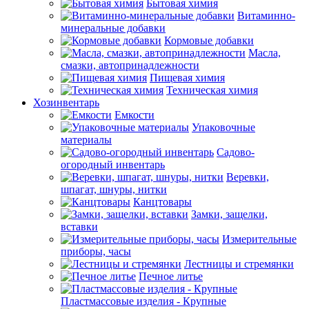
Бытовая химия
Витаминно-
минеральные добавки
Кормовые добавки
Масла,
смазки, автопринадлежности
Пищевая химия
Техническая химия
Хозинвентарь
Емкости
Упаковочные
материалы
Садово-
огородный инвентарь
Веревки,
шпагат, шнуры, нитки
Канцтовары
Замки, защелки,
вставки
Измерительные
приборы, часы
Лестницы и стремянки
Печное литье
Пластмассовые изделия - Крупные