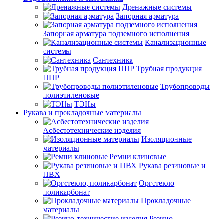
Дренажные системы
Запорная арматура
Запорная арматура подземного исполнения
Канализационные
системы
Сантехника
Трубная продукция
ППР
Трубопроводы
полиэтиленовые
ТЭНы
Рукава и прокладочные материалы
Асбестотехнические изделия
Изоляционные
материалы
Ремни клиновые
Рукава резиновые и
ПВХ
Оргстекло,
поликарбонат
Прокладочные
материалы
Резино-