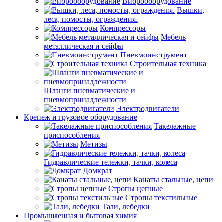
Виброоборудование
Вышки,
леса, помосты, ограждения.
Компрессоры
Мебель
металлическая и сейфы
Пневмоинструмент
Строительная техника
Шланги пневматические и
пневмопринадлежности
Электродвигатели
Крепеж и грузовое оборудование
Такелажные
приспособления
Метизы
Гидравлические тележки, тачки, колеса
Домкрат
Канаты стальные, цепи
Стропы цепные
Стропы текстильные
Тали, лебедки
Промышленная и бытовая химия