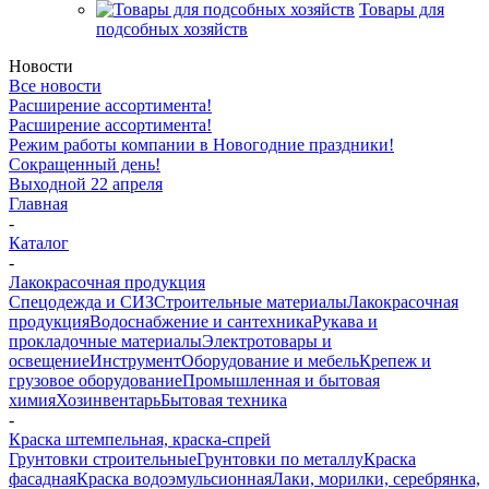
Товары для
подсобных хозяйств
Новости
Все новости
Расширение ассортимента!
Расширение ассортимента!
Режим работы компании в Новогодние праздники!
Сокращенный день!
Выходной 22 апреля
Главная
-
Каталог
-
Лакокрасочная продукция
Спецодежда и СИЗ
Строительные материалы
Лакокрасочная
продукция
Водоснабжение и сантехника
Рукава и
прокладочные материалы
Электротовары и
освещение
Инструмент
Оборудование и мебель
Крепеж и
грузовое оборудование
Промышленная и бытовая
химия
Хозинвентарь
Бытовая техника
-
Краска штемпельная, краска-спрей
Грунтовки строительные
Грунтовки по металлу
Краска
фасадная
Краска водоэмульсионная
Лаки, морилки, серебрянка,