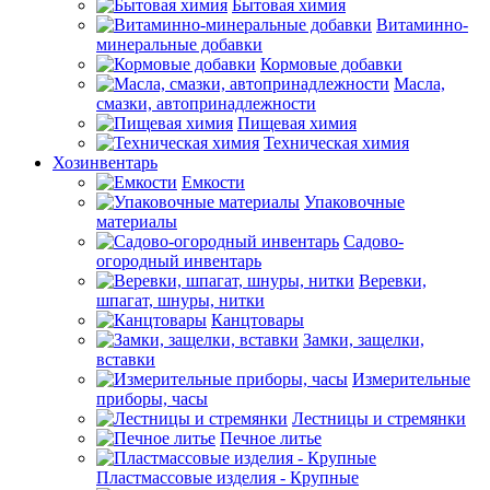
Бытовая химия
Витаминно-
минеральные добавки
Кормовые добавки
Масла,
смазки, автопринадлежности
Пищевая химия
Техническая химия
Хозинвентарь
Емкости
Упаковочные
материалы
Садово-
огородный инвентарь
Веревки,
шпагат, шнуры, нитки
Канцтовары
Замки, защелки,
вставки
Измерительные
приборы, часы
Лестницы и стремянки
Печное литье
Пластмассовые изделия - Крупные