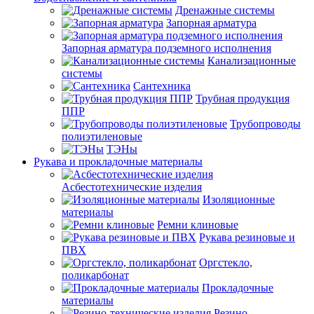
Дренажные системы
Запорная арматура
Запорная арматура подземного исполнения
Канализационные
системы
Сантехника
Трубная продукция
ППР
Трубопроводы
полиэтиленовые
ТЭНы
Рукава и прокладочные материалы
Асбестотехнические изделия
Изоляционные
материалы
Ремни клиновые
Рукава резиновые и
ПВХ
Оргстекло,
поликарбонат
Прокладочные
материалы
Резино-