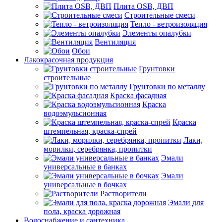
Плита OSB, ДВП
Строительные смеси
Тепло - ветроизоляция
Элементы опалубки
Вентиляция
Обои
Лакокрасочная продукция
Грунтовки
строительные
Грунтовки по металлу
Краска фасадная
Краска
водоэмульсионная
Краска
штемпельная, краска-спрей
Лаки,
морилки, серебрянка, пропитки
Эмали
универсальные в банках
Эмали
универсальные в бочках
Растворители
Эмали для
пола, краска дорожная
Водоснабжение и сантехника