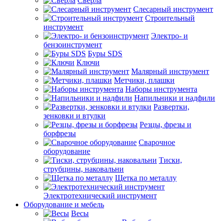
Сверла
Слесарный инструмент
Строительный
инструмент
Электро- и
бензоинструмент
Буры SDS
Ключи
Малярный инструмент
Метчики, плашки
Наборы инструмента
Напильники и надфили
Развертки,
зенковки и втулки
Резцы, фрезы и
борфрезы
Сварочное
оборудование
Тиски,
струбцины, наковальни
Щетка по металлу
Электротехнический инструмент
Оборудование и мебель
Весы