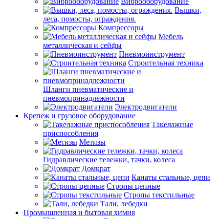
Виброоборудование
Вышки,
леса, помосты, ограждения.
Компрессоры
Мебель
металлическая и сейфы
Пневмоинструмент
Строительная техника
Шланги пневматические и
пневмопринадлежности
Электродвигатели
Крепеж и грузовое оборудование
Такелажные
приспособления
Метизы
Гидравлические тележки, тачки, колеса
Домкрат
Канаты стальные, цепи
Стропы цепные
Стропы текстильные
Тали, лебедки
Промышленная и бытовая химия