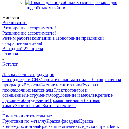
Товары для
подсобных хозяйств
Новости
Все новости
Расширение ассортимента!
Расширение ассортимента!
Режим работы компании в Новогодние праздники!
Сокращенный день!
Выходной 22 апреля
Главная
-
Каталог
-
Лакокрасочная продукция
Спецодежда и СИЗ
Строительные материалы
Лакокрасочная
продукция
Водоснабжение и сантехника
Рукава и
прокладочные материалы
Электротовары и
освещение
Инструмент
Оборудование и мебель
Крепеж и
грузовое оборудование
Промышленная и бытовая
химия
Хозинвентарь
Бытовая техника
-
Грунтовки строительные
Грунтовки по металлу
Краска фасадная
Краска
водоэмульсионная
Краска штемпельная, краска-спрей
Лаки,