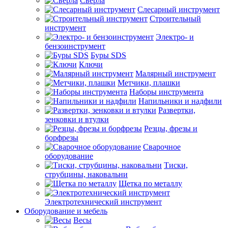
Сверла
Слесарный инструмент
Строительный
инструмент
Электро- и
бензоинструмент
Буры SDS
Ключи
Малярный инструмент
Метчики, плашки
Наборы инструмента
Напильники и надфили
Развертки,
зенковки и втулки
Резцы, фрезы и
борфрезы
Сварочное
оборудование
Тиски,
струбцины, наковальни
Щетка по металлу
Электротехнический инструмент
Оборудование и мебель
Весы