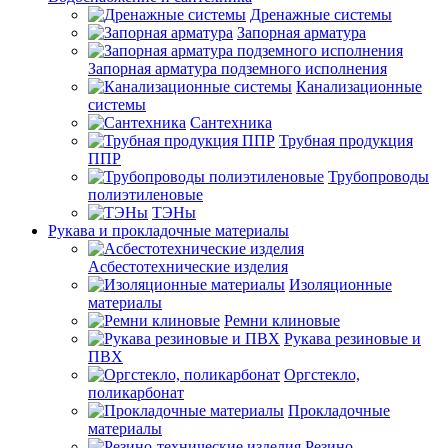
Дренажные системы
Запорная арматура
Запорная арматура подземного исполнения
Канализационные
системы
Сантехника
Трубная продукция
ППР
Трубопроводы
полиэтиленовые
ТЭНы
Рукава и прокладочные материалы
Асбестотехнические изделия
Изоляционные
материалы
Ремни клиновые
Рукава резиновые и
ПВХ
Оргстекло,
поликарбонат
Прокладочные
материалы
Резино-