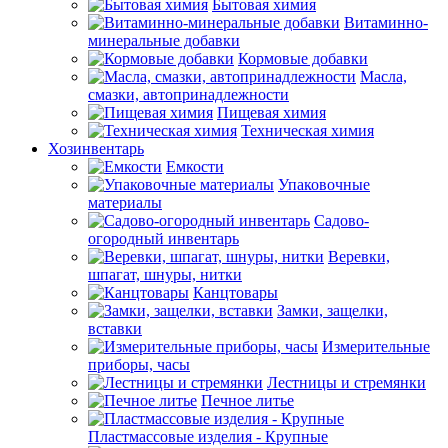
Бытовая химия
Витаминно-
минеральные добавки
Кормовые добавки
Масла,
смазки, автопринадлежности
Пищевая химия
Техническая химия
Хозинвентарь
Емкости
Упаковочные
материалы
Садово-
огородный инвентарь
Веревки,
шпагат, шнуры, нитки
Канцтовары
Замки, защелки,
вставки
Измерительные
приборы, часы
Лестницы и стремянки
Печное литье
Пластмассовые изделия - Крупные