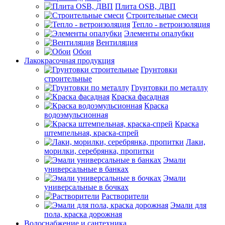
Плита OSB, ДВП
Строительные смеси
Тепло - ветроизоляция
Элементы опалубки
Вентиляция
Обои
Лакокрасочная продукция
Грунтовки
строительные
Грунтовки по металлу
Краска фасадная
Краска
водоэмульсионная
Краска
штемпельная, краска-спрей
Лаки,
морилки, серебрянка, пропитки
Эмали
универсальные в банках
Эмали
универсальные в бочках
Растворители
Эмали для
пола, краска дорожная
Водоснабжение и сантехника