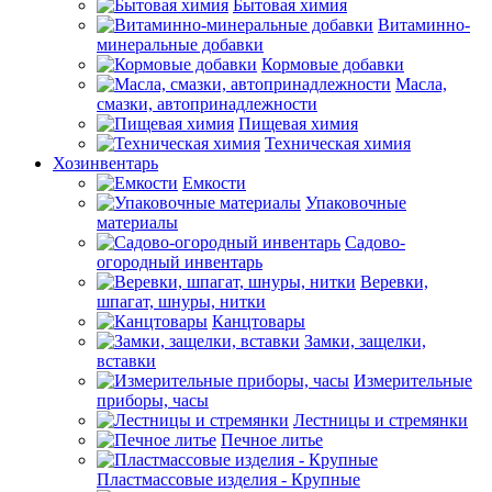
Бытовая химия
Витаминно-
минеральные добавки
Кормовые добавки
Масла,
смазки, автопринадлежности
Пищевая химия
Техническая химия
Хозинвентарь
Емкости
Упаковочные
материалы
Садово-
огородный инвентарь
Веревки,
шпагат, шнуры, нитки
Канцтовары
Замки, защелки,
вставки
Измерительные
приборы, часы
Лестницы и стремянки
Печное литье
Пластмассовые изделия - Крупные