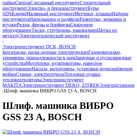
пайки
Сверла
Слесарный инструмент
Строительный
инструмент
Электро- и бензоинструмент
Буры
SDS
Ключи
Малярный инструмент
Метчики, плашки
Наборы
инструмента
Напильники и надфили
Развертки, зенковки и
втулки
Резцы, фрезы и борфрезы
Сварочное
оборудование
Тиски, струбцины, наковальни
Щетка по
металлу
Электротехнический инструмент
-
Электроинструмент DCK, BOSCH
Бензопилы, пилы цепные электрические
Газонокосилки,
триммеры, принадлежности к ним
Зарядные и пускозарядные
устройства
Мотоблоки, культиваторы, навесное
оборудование
Насосы, мотопомпы, установки водоснабжения,
мойки
Станки, электроточила
Тепловые пушки,
тепловентиляторы
Электроинструмент
MAKITA
Электроинструмент DEKO, ZITREK
Электростанции
-
Шлиф. машинка ВИБРО GSS 23 А, BOSCH
Шлиф. машинка ВИБРО
GSS 23 А, BOSCH