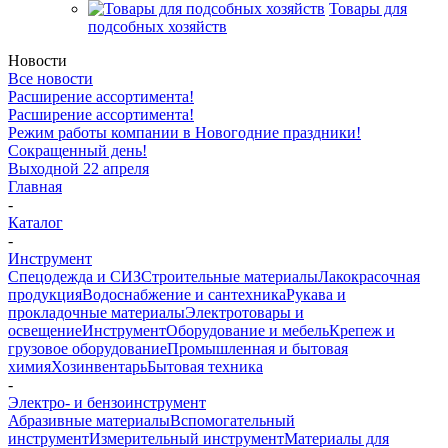
Товары для
подсобных хозяйств
Новости
Все новости
Расширение ассортимента!
Расширение ассортимента!
Режим работы компании в Новогодние праздники!
Сокращенный день!
Выходной 22 апреля
Главная
-
Каталог
-
Инструмент
Спецодежда и СИЗ
Строительные материалы
Лакокрасочная
продукция
Водоснабжение и сантехника
Рукава и
прокладочные материалы
Электротовары и
освещение
Инструмент
Оборудование и мебель
Крепеж и
грузовое оборудование
Промышленная и бытовая
химия
Хозинвентарь
Бытовая техника
-
Электро- и бензоинструмент
Абразивные материалы
Вспомогательный
инструмент
Измерительный инструмент
Материалы для