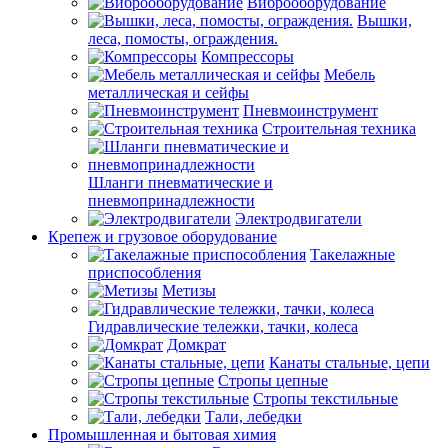
Виброоборудование
Вышки,
леса, помосты, ограждения.
Компрессоры
Мебель
металлическая и сейфы
Пневмоинструмент
Строительная техника
Шланги пневматические и
пневмопринадлежности
Электродвигатели
Крепеж и грузовое оборудование
Такелажные
приспособления
Метизы
Гидравлические тележки, тачки, колеса
Домкрат
Канаты стальные, цепи
Стропы цепные
Стропы текстильные
Тали, лебедки
Промышленная и бытовая химия