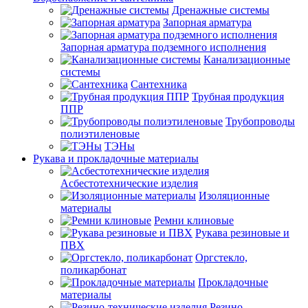
Дренажные системы
Запорная арматура
Запорная арматура подземного исполнения
Канализационные
системы
Сантехника
Трубная продукция
ППР
Трубопроводы
полиэтиленовые
ТЭНы
Рукава и прокладочные материалы
Асбестотехнические изделия
Изоляционные
материалы
Ремни клиновые
Рукава резиновые и
ПВХ
Оргстекло,
поликарбонат
Прокладочные
материалы
Резино-