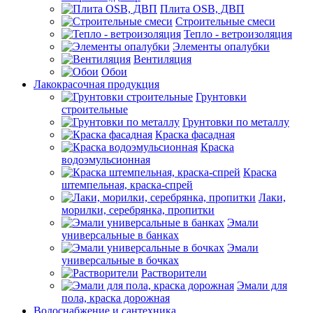
Плита OSB, ДВП
Строительные смеси
Тепло - ветроизоляция
Элементы опалубки
Вентиляция
Обои
Лакокрасочная продукция
Грунтовки
строительные
Грунтовки по металлу
Краска фасадная
Краска
водоэмульсионная
Краска
штемпельная, краска-спрей
Лаки,
морилки, серебрянка, пропитки
Эмали
универсальные в банках
Эмали
универсальные в бочках
Растворители
Эмали для
пола, краска дорожная
Водоснабжение и сантехника