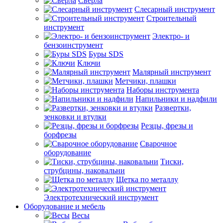
Сверла
Слесарный инструмент
Строительный
инструмент
Электро- и
бензоинструмент
Буры SDS
Ключи
Малярный инструмент
Метчики, плашки
Наборы инструмента
Напильники и надфили
Развертки,
зенковки и втулки
Резцы, фрезы и
борфрезы
Сварочное
оборудование
Тиски,
струбцины, наковальни
Щетка по металлу
Электротехнический инструмент
Оборудование и мебель
Весы